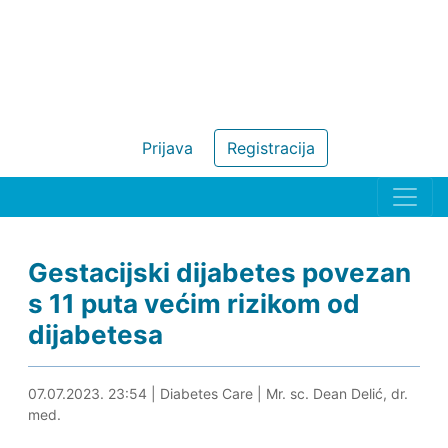
Prijava
Registracija
Gestacijski dijabetes povezan
s 11 puta većim rizikom od
dijabetesa
08.07.2023. 00:04
07.07.2023. 23:54
|
Diabetes Care
|
Mr. sc. Dean Delić, dr.
med.