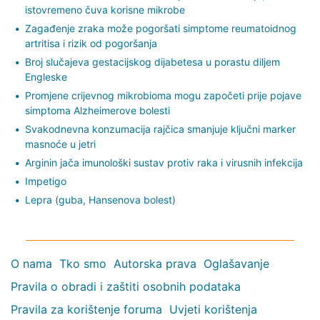
istovremeno čuva korisne mikrobe
Zagađenje zraka može pogoršati simptome reumatoidnog
artritisa i rizik od pogoršanja
Broj slučajeva gestacijskog dijabetesa u porastu diljem
Engleske
Promjene crijevnog mikrobioma mogu započeti prije pojave
simptoma Alzheimerove bolesti
Svakodnevna konzumacija rajčica smanjuje ključni marker
masnoće u jetri
Arginin jača imunološki sustav protiv raka i virusnih infekcija
Impetigo
Lepra (guba, Hansenova bolest)
O nama
Tko smo
Autorska prava
Oglašavanje
Pravila o obradi i zaštiti osobnih podataka
Pravila za korištenje foruma
Uvjeti korištenja