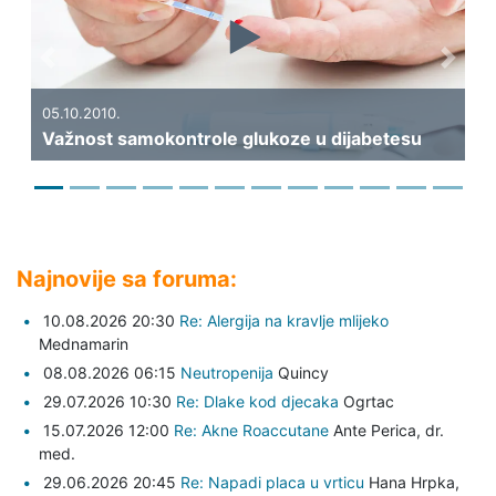
Previous
Next
19.0
Kak
05.10.2010.
Važnost samokontrole glukoze u dijabetesu
dij
Najnovije sa foruma:
10.08.2026 20:30
Re: Alergija na kravlje mlijeko
Mednamarin
08.08.2026 06:15
Neutropenija
Quincy
29.07.2026 10:30
Re: Dlake kod djecaka
Ogrtac
15.07.2026 12:00
Re: Akne Roaccutane
Ante Perica,
dr.
med.
29.06.2026 20:45
Re: Napadi placa u vrticu
Hana Hrpka,