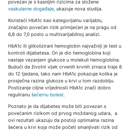
povezan je s kasnijim rizicima za složene
vaskularne događaje
, ukazuje nova studija.
Koristeći HbA1c kao kategorijalnu varijablu,
značajno povećan rizik primijećen je na pragu od
6,8 ​​do 7,0 posto u multivarijabilnoj analizi.
HbA1c ili glikolizirani hemoglobin najvažniji je test u
kontroli dijabetesa. On je dio hemoglobina koji
nastaje vezanjem glukoze u molekuli hemoglobina.
Budući da životni vijek crvenih krvnih zrnaca traje 8
do 12 tjedana, tako nam HbA1c pokazuje kolika je
prosječna razina glukoze u krvi u tom razdoblju.
Postizanje ciljne vrijednosti HbA1c znači dobro
reguliranu
šećernu bolest
.
Poznato je da dijabetes može biti povezan s
povećanim rizikom od prvog moždanog udara, a
ovi rezultati ukazuju da postoji optimalna razina
šećera u krvi koja može početi smanjivati ​​rizik od