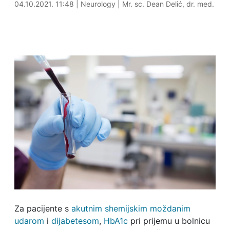
04.10.2021. 12:05
04.10.2021. 11:48
|
Neurology
|
Mr. sc. Dean Delić, dr. med.
Za pacijente s
akutnim shemijskim moždanim
udarom
i
dijabetesom
,
HbA1c
pri prijemu u bolnicu