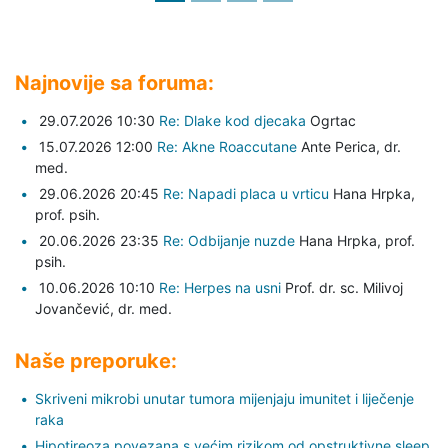
Najnovije sa foruma:
29.07.2026 10:30
Re: Dlake kod djecaka
Ogrtac
15.07.2026 12:00
Re: Akne Roaccutane
Ante Perica,
dr.
med.
29.06.2026 20:45
Re: Napadi placa u vrticu
Hana Hrpka,
prof. psih.
20.06.2026 23:35
Re: Odbijanje nuzde
Hana Hrpka,
prof.
psih.
10.06.2026 10:10
Re: Herpes na usni
Prof. dr. sc. Milivoj
Jovančević,
dr. med.
Naše preporuke:
Skriveni mikrobi unutar tumora mijenjaju imunitet i liječenje
raka
Hipotireoza povezana s većim rizikom od opstruktivne sleep