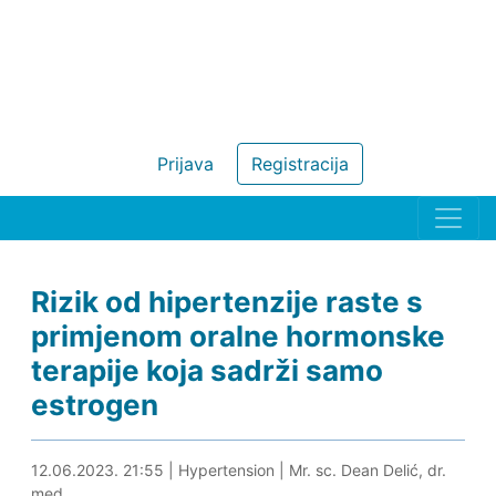
Prijava
Registracija
Rizik od hipertenzije raste s
primjenom oralne hormonske
terapije koja sadrži samo
estrogen
12.06.2023. 22:19
12.06.2023. 21:55
|
Hypertension
|
Mr. sc. Dean Delić, dr.
med.