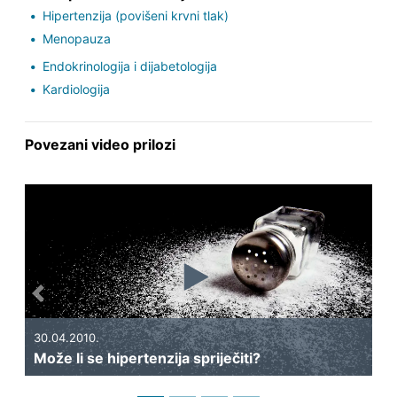
Hipertenzija (povišeni krvni tlak)
Menopauza
Endokrinologija i dijabetologija
Kardiologija
Povezani video prilozi
Previous
Next
30.04.2010.
29
Može li se hipertenzija spriječiti?
Št