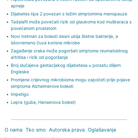
apneje
Dijabetes tipa 2 povezan s težim simptomima menopauze
Tadalafil može povećati rizik od glaukoma kod muškaraca s
povećanom prostatom
Novi tretman za bolesti desni ubija štetne bakterije, a
istovremeno čuva korisne mikrobe
Zagađenje zraka može pogoršati simptome reumatoidnog
artritisa i rizik od pogoršanja
Broj slučajeva gestacijskog dijabetesa u porastu diljem
Engleske
Promjene crijevnog mikrobioma mogu započeti prije pojave
simptoma Alzheimerove bolesti
Impetigo
Lepra (guba, Hansenova bolest)
O nama
Tko smo
Autorska prava
Oglašavanje