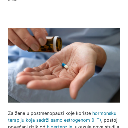
Za žene u postmenopauzi koje koriste
hormonsku
terapiju koja sadrži samo estrogenom (HT)
, postoji
povećani rizik od
hipertenzije
, ukazuje nova studija