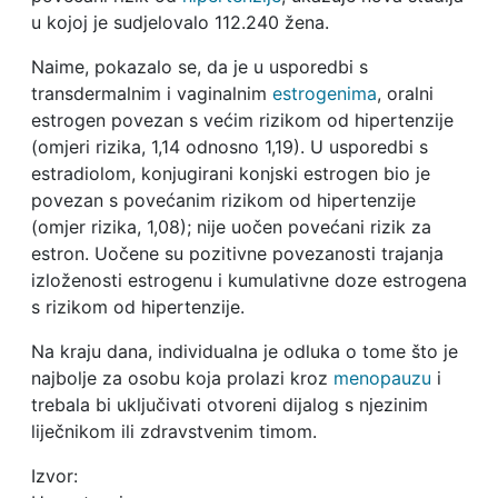
u kojoj je sudjelovalo 112.240 žena.
Naime, pokazalo se, da je u usporedbi s
transdermalnim i vaginalnim
estrogenima
, oralni
estrogen povezan s većim rizikom od hipertenzije
(omjeri rizika, 1,14 odnosno 1,19). U usporedbi s
estradiolom, konjugirani konjski estrogen bio je
povezan s povećanim rizikom od hipertenzije
(omjer rizika, 1,08); nije uočen povećani rizik za
estron. Uočene su pozitivne povezanosti trajanja
izloženosti estrogenu i kumulativne doze estrogena
s rizikom od hipertenzije.
Na kraju dana, individualna je odluka o tome što je
najbolje za osobu koja prolazi kroz
menopauzu
i
trebala bi uključivati otvoreni dijalog s njezinim
liječnikom ili zdravstvenim timom.
Izvor: