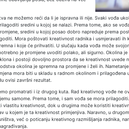
va ne možemo reći da li je ispravna ili nije. Svaki vođa ukoli
rilagoditi sredini u kojoj se nalazi. Prema tome, ako se vođa
 promjene, sredini u kojoj posao dobro napreduje prema po
goditi. Mora poštovati kreativnost radnika i usmjeravati i
premna i koje će prihvatiti. U slučaju kada vođa može svojo
otrebno je promjene uvoditi polako, ali sigurno. Okolina 
klona i postoji dovoljno prostora da se kreativnost uvede n
vodstva okolina je spremna na promjene i želi ih. Nametanj
jena mora biti u skladu s radnom okolinom i prilagođena up
u ovisi završni rezultat.
o promatrati i iz drugog kuta. Rad kreativnog vođe ne ovi
o njemu samome. Prema tome, i sam vođa se mora prilagodit
 vlastitu kreativnost, dok u drugima može koristiti kreativn
tav u kojem je ta kreativnost primjenjiva. Naravno, u drugo
sništva, već o poticanju kreativnog razmišljanja radnika, na
nagrađivanja.