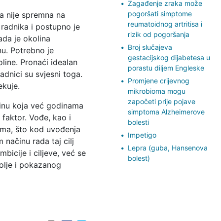
Zagađenje zraka može
pogoršati simptome
a nije spremna na
reumatoidnog artritisa i
 radnika i postupno je
rizik od pogoršanja
ada je okolina
Broj slučajeva
u. Potrebno je
gestacijskog dijabetesa u
line. Pronaći idealan
porastu diljem Engleske
adnici su svjesni toga.
Promjene crijevnog
ekuje.
mikrobioma mogu
započeti prije pojave
olinu koja već godinama
simptoma Alzheimerove
 faktor. Vođe, kao i
bolesti
dima, što kod uvođenja
Impetigo
načinu rada taj cilj
Lepra (guba, Hansenova
bicije i ciljeve, već se
bolest)
volje i pokazanog