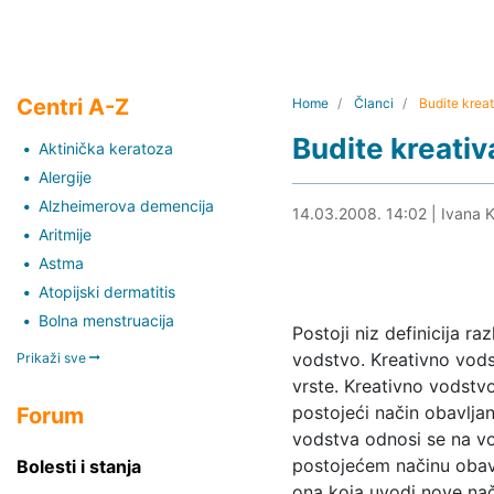
Centri A-Z
Home
Članci
Budite krea
Budite kreati
Aktinička keratoza
Alergije
Alzheimerova demencija
27.08.2019. 16:35
14.03.2008. 14:02
|
Ivana K
Aritmije
Astma
Atopijski dermatitis
Bolna menstruacija
Postoji niz definicija ra
vodstvo. Kreativno vods
Prikaži sve
vrste. Kreativno vodstv
postojeći način obavljan
Forum
vodstva odnosi se na v
postojećem načinu obavl
Bolesti i stanja
ona koja uvodi nove nač