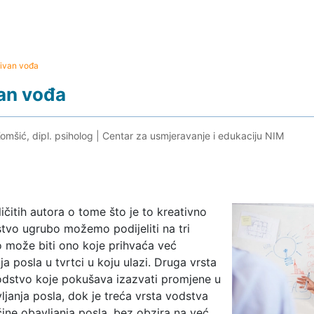
tivan vođa
van vođa
omšić, dipl. psiholog
|
Centar za usmjeravanje i edukaciju NIM
zličitih autora o tome što je to kreativno
tvo ugrubo možemo podijeliti na tri
o može biti ono koje prihvaća već
ja posla u tvrtci u koju ulazi. Druga vrsta
odstvo koje pokušava izazvati promjene u
janja posla, dok je treća vrsta vodstva
ine obavljanja posla, bez obzira na već