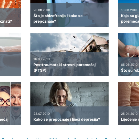
20.08.2010.
18.08.2010.
Što je shizofrenija i kako se
Koja su gl
oznati?
prepoznaje?
poremeća
16.08.2010.
Posttraumatski stresni poremećaj
05.08.2010.
(PTSP)
Što su fob
28.07.2010.
25.04.2010.
mećaj
Kako se prepoznaje i liječi depresija?
Liječenje 