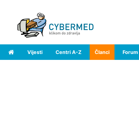
Vijesti
Centri A-Z
Članci
Forum
Home