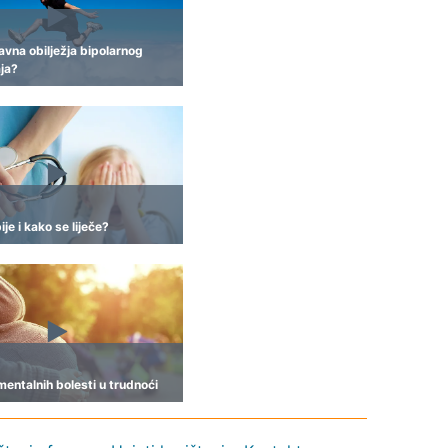
avna obilježja bipolarnog
ja?
ije i kako se liječe?
mentalnih bolesti u trudnoći