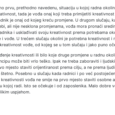
prvu, prethodno navedenu, situaciju u kojoj radna okolin
tivnost, tada je vođa onaj koji treba primijetiti kreativnost
radnik je onaj od kojeg kreću promjene. U drugom slučaju, k
bi, ali nije nesklona promjenama, vođa mora pronaći sredin
radnika i usklađivati svoju kreativnost prema potrebama oko
 i vođe. U trećem slučaju okolini je potrebna kreativnost i r
kreativnost vođe, od kojeg se u tom slučaju i jako puno oč
ođenje kreativnosti ili bilo koje druge promjene u radnu ok
cipu može biti vrlo teško. Ipak ne treba zaboraviti i ljudski
o mjesto staviti orijentiranost prema cilju, a ne prema lju
štetno. Posebno u slučaju kada radnici i po već postojećem 
kreativnosti vođa ne smije na prvo mjesto staviti osobne am
i u kojoj radi. Isto se očekuje i od zaposlenika. Malo dobre 
elikim uspjehom.