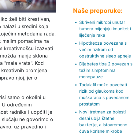
Naše preporuke:
ko želi biti kreativan,
Skriveni mikrobi unutar
 nalazi u sredini koja
tumora mijenjaju imunitet i
stojećim metodama rada,
liječenje raka
h k malim pomacima na
Hipotireoza povezana s
m kreativnošću izazvati
većim rizikom od
je možda manje sklona
opstruktivne sleep apneje
a "mala vrata". Kod
Dijabetes tipa 2 povezan s
e kreativnih promjena
težim simptomima
menopauze
ravo njoj, jer o
Tadalafil može povećati
rizik od glaukoma kod
si samo o okolini u
muškaraca s povećanom
prostatom
i. U određenim
ost radnika i uopćiti je
Novi tretman za bolesti
desni ubija štetne
m slučaju ne govorimo o
bakterije, a istovremeno
ravno, uz pravedno i
čuva korisne mikrobe