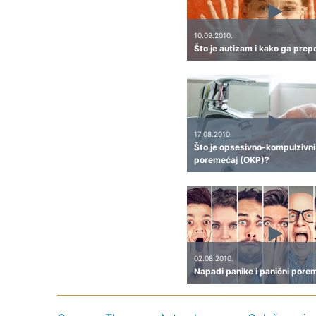
10.09.2010.
Što je autizam i kako ga prep
17.08.2010.
Što je opsesivno-kompulzivni
poremećaj (OKP)?
02.08.2010.
Napadi panike i panični pore