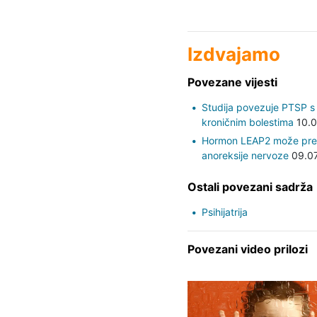
Izdvajamo
Povezane vijesti
Studija povezuje PTSP s 
kroničnim bolestima
10.0
Hormon LEAP2 može predvi
anoreksije nervoze
09.07
Ostali povezani sadrža
Psihijatrija
Povezani video prilozi