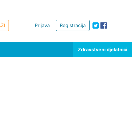
ŽI
Prijava
Registracija
Zdravstveni djelatnici