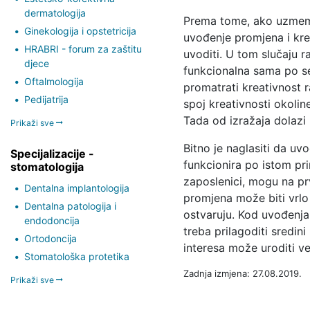
dermatologija
Prema tome, ako uzmemo 
Ginekologija i opstetricija
uvođenje promjena i krea
HRABRI - forum za zaštitu
uvoditi. U tom slučaju 
djece
funkcionalna sama po se
Oftalmologija
promatrati kreativnost 
Pedijatrija
spoj kreativnosti okoline
Tada od izražaja dolazi 
Prikaži sve
Bitno je naglasiti da uv
Specijalizacije -
funkcionira po istom prin
stomatologija
zaposlenici, mogu na prv
Dentalna implantologija
promjena može biti vrlo 
Dentalna patologija i
ostvaruju. Kod uvođenja 
endodoncija
treba prilagoditi sredin
Ortodoncija
interesa može uroditi v
Stomatološka protetika
Zadnja izmjena: 27.08.2019.
Prikaži sve