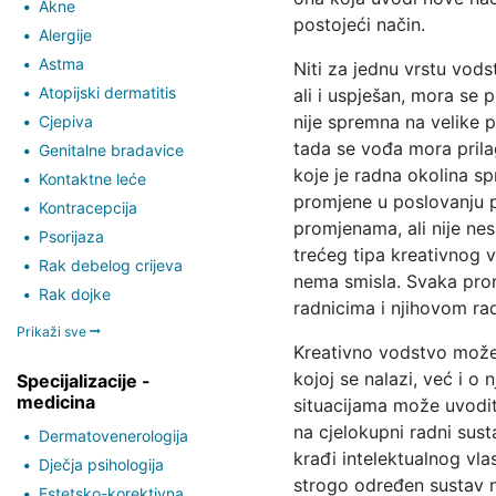
Akne
postojeći način.
Alergije
Astma
Niti za jednu vrstu vodst
Atopijski dermatitis
ali i uspješan, mora se p
nije spremna na velike
Cjepiva
tada se vođa mora prila
Genitalne bradavice
koje je radna okolina s
Kontaktne leće
promjene u poslovanju p
Kontracepcija
promjenama, ali nije nes
Psorijaza
trećeg tipa kreativnog 
Rak debelog crijeva
nema smisla. Svaka prom
Rak dojke
radnicima i njihovom rad
Prikaži sve
Kreativno vodstvo možem
kojoj se nalazi, već i 
Specijalizacije -
medicina
situacijama može uvoditi
na cjelokupni radni sus
Dermatovenerologija
krađi intelektualnog vla
Dječja psihologija
strogo određen sustav 
Estetsko-korektivna