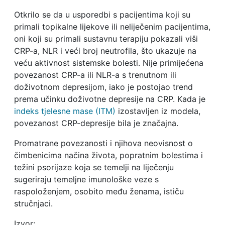
Otkrilo se da u usporedbi s pacijentima koji su
primali topikalne lijekove ili neliječenim pacijentima,
oni koji su primali sustavnu terapiju pokazali viši
CRP-a, NLR i veći broj neutrofila, što ukazuje na
veću aktivnost sistemske bolesti. Nije primijećena
povezanost CRP-a ili NLR-a s trenutnom ili
doživotnom depresijom, iako je postojao trend
prema učinku doživotne depresije na CRP. Kada je
indeks tjelesne mase (ITM)
izostavljen iz modela,
povezanost CRP-depresije bila je značajna.
Promatrane povezanosti i njihova neovisnost o
čimbenicima načina života, popratnim bolestima i
težini psorijaze koja se temelji na liječenju
sugeriraju temeljne imunološke veze s
raspoloženjem, osobito među ženama, ističu
stručnjaci.
Izvor: