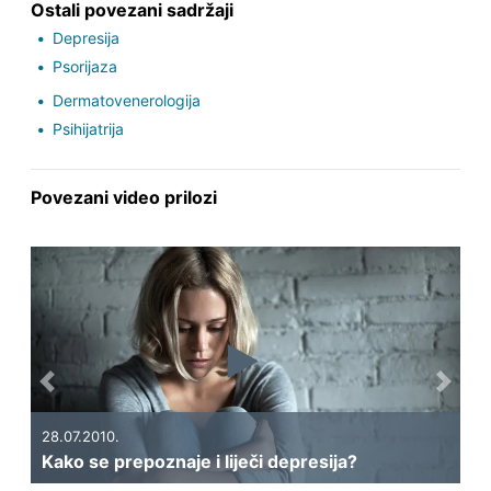
Ostali povezani sadržaji
Depresija
Psorijaza
Dermatovenerologija
Psihijatrija
Povezani video prilozi
Previous
Next
28.07.2010.
25.
Kako se prepoznaje i liječi depresija?
Li