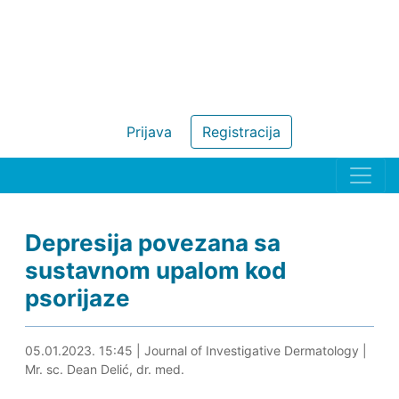
Prijava
Registracija
Depresija povezana sa
sustavnom upalom kod
psorijaze
05.01.2023. 15:59
05.01.2023. 15:45
|
Journal of Investigative Dermatology
|
Mr. sc. Dean Delić, dr. med.