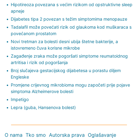
Hipotireoza povezana s većim rizikom od opstruktivne sleep
apneje
Dijabetes tipa 2 povezan s težim simptomima menopauze
Tadalafil može povećati rizik od glaukoma kod muškaraca s
povećanom prostatom
Novi tretman za bolesti desni ubija štetne bakterije, a
istovremeno čuva korisne mikrobe
Zagađenje zraka može pogoršati simptome reumatoidnog
artritisa i rizik od pogoršanja
Broj slučajeva gestacijskog dijabetesa u porastu diljem
Engleske
Promjene crijevnog mikrobioma mogu započeti prije pojave
simptoma Alzheimerove bolesti
Impetigo
Lepra (guba, Hansenova bolest)
O nama
Tko smo
Autorska prava
Oglašavanje