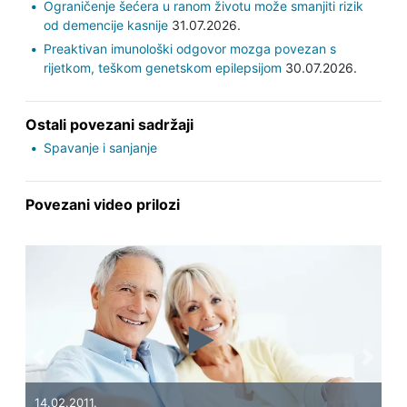
Ograničenje šećera u ranom životu može smanjiti rizik
od demencije kasnije
31.07.2026.
Preaktivan imunološki odgovor mozga povezan s
rijetkom, teškom genetskom epilepsijom
30.07.2026.
Ostali povezani sadržaji
Spavanje i sanjanje
Povezani video prilozi
Previous
Next
14.02.2011.
31.