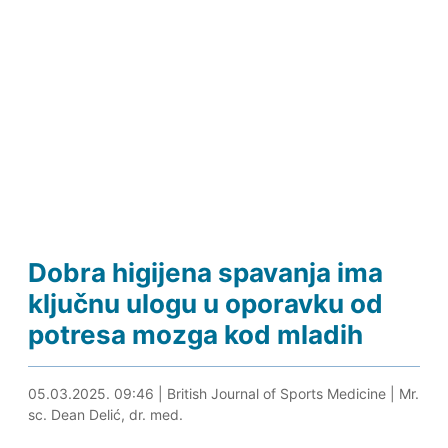
Dobra higijena spavanja ima
ključnu ulogu u oporavku od
potresa mozga kod mladih
05.03.2025. 09:58
05.03.2025. 09:46
|
British Journal of Sports Medicine
|
Mr.
sc. Dean Delić, dr. med.