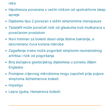
raka
Hipotireoza povezana s većim rizikom od opstruktivne sleep
apneje
Dijabetes tipa 2 povezan s težim simptomima menopauze
Tadalafil može povećati rizik od glaukoma kod muškaraca s
povećanom prostatom
Novi tretman za bolesti desni ubija štetne bakterije, a
istovremeno čuva korisne mikrobe
Zagađenje zraka može pogoršati simptome reumatoidnog
artritisa i rizik od pogoršanja
Broj slučajeva gestacijskog dijabetesa u porastu diljem
Engleske
Promjene crijevnog mikrobioma mogu započeti prije pojave
simptoma Alzheimerove bolesti
Impetigo
Lepra (guba, Hansenova bolest)