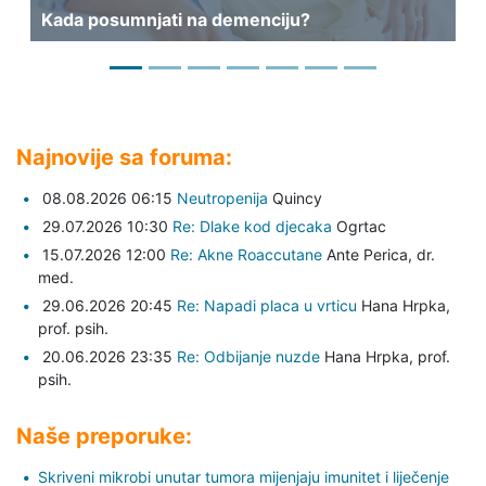
Kada posumnjati na demenciju?
Mo
Najnovije sa foruma:
08.08.2026 06:15
Neutropenija
Quincy
29.07.2026 10:30
Re: Dlake kod djecaka
Ogrtac
15.07.2026 12:00
Re: Akne Roaccutane
Ante Perica,
dr.
med.
29.06.2026 20:45
Re: Napadi placa u vrticu
Hana Hrpka,
prof. psih.
20.06.2026 23:35
Re: Odbijanje nuzde
Hana Hrpka,
prof.
psih.
Naše preporuke:
Skriveni mikrobi unutar tumora mijenjaju imunitet i liječenje