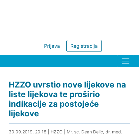
Prijava
Registracija
HZZO uvrstio nove lijekove na
liste lijekova te proširio
indikacije za postojeće
lijekove
30.09.2019. 20:47
30.09.2019. 20:18
|
HZZO
|
Mr. sc. Dean Delić, dr. med.