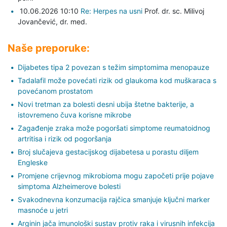
10.06.2026 10:10
Re: Herpes na usni
Prof. dr. sc. Milivoj
Jovančević,
dr. med.
Naše preporuke:
Dijabetes tipa 2 povezan s težim simptomima menopauze
Tadalafil može povećati rizik od glaukoma kod muškaraca s
povećanom prostatom
Novi tretman za bolesti desni ubija štetne bakterije, a
istovremeno čuva korisne mikrobe
Zagađenje zraka može pogoršati simptome reumatoidnog
artritisa i rizik od pogoršanja
Broj slučajeva gestacijskog dijabetesa u porastu diljem
Engleske
Promjene crijevnog mikrobioma mogu započeti prije pojave
simptoma Alzheimerove bolesti
Svakodnevna konzumacija rajčica smanjuje ključni marker
masnoće u jetri
Arginin jača imunološki sustav protiv raka i virusnih infekcija