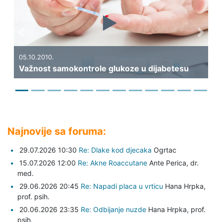
Previous
Next
19.09.2010.
Kakva bi trebala
.
samokontrole glukoze u dijabetesu
dijabetesa?
Najnovije sa foruma:
29.07.2026 10:30
Re: Dlake kod djecaka
Ogrtac
15.07.2026 12:00
Re: Akne Roaccutane
Ante Perica,
dr.
med.
29.06.2026 20:45
Re: Napadi placa u vrticu
Hana Hrpka,
prof. psih.
20.06.2026 23:35
Re: Odbijanje nuzde
Hana Hrpka,
prof.
psih.