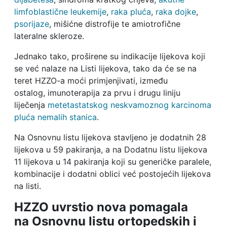
limfoblastične leukemije
,
raka pluća
,
raka dojke
,
psorijaze
, mišićne distrofije te amiotrofične
lateralne skleroze.
Jednako tako, proširene su indikacije lijekova koji
se već nalaze na Listi lijekova, tako da će se na
teret HZZO-a moći primjenjivati, između
ostalog, imunoterapija za prvu i drugu liniju
liječenja
metetastatskog neskvamoznog karcinoma
pluća nemalih stanica
.
Na Osnovnu listu lijekova stavljeno je dodatnih 28
lijekova u 59 pakiranja, a na Dodatnu listu lijekova
11 lijekova u 14 pakiranja koji su generičke paralele,
kombinacije i dodatni oblici već postojećih lijekova
na listi.
HZZO uvrstio nova pomagala
na Osnovnu listu ortopedskih i