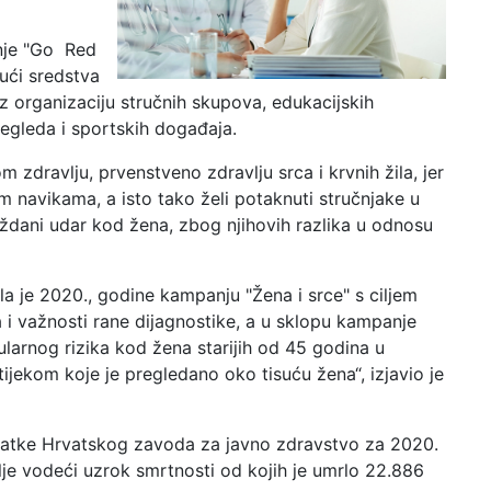
nje "Go Red
ući sredstva
 organizaciju stručnih skupova, edukacijskih
egleda i sportskih događaja.
 zdravlju, prvenstveno zdravlju srca i krvnih žila, jer
im navikama, a isto tako želi potaknuti stručnjake u
ždani udar kod žena, zbog njihovih razlika u odnosu
a je 2020., godine kampanju "Žena i srce" s ciljem
 i važnosti rane dijagnostike, a u sklopu kampanje
larnog rizika kod žena starijih od 45 godina u
jekom koje je pregledano oko tisuću žena“, izjavio je
datke Hrvatskog zavoda za javno zdravstvo za 2020.
lje vodeći uzrok smrtnosti od kojih je umrlo 22.886