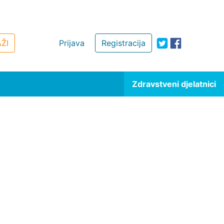
ŽI
Prijava
Registracija
Zdravstveni djelatnici