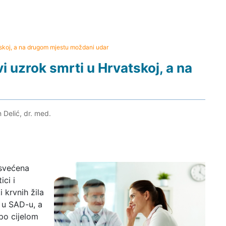
atskoj, a na drugom mjestu moždani udar
vi uzrok smrti u Hrvatskoj, a na
 Delić, dr. med.
osvećena
ici i
i krvnih žila
 u SAD-u, a
 po cijelom