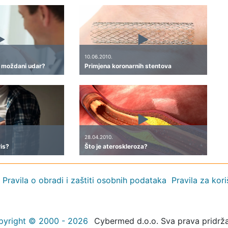
10.06.2010.
 moždani udar?
Primjena koronarnih stentova
28.04.2010.
ris?
Što je ateroskleroza?
Pravila o obradi i zaštiti osobnih podataka
Pravila za kor
pyright © 2000 - 2026
Cybermed d.o.o. Sva prava pridrž