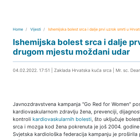
Home
Vijesti
Ishemijska bolest srca i dalje prvi uzrok smrti u Hrv
Ishemijska bolest srca i dalje pr
drugom mjestu moždani udar
04.02.2022. 18:34
04.02.2022. 17:51
|
Zaklada Hrvatska kuća srca
|
Mr. sc. Dean
Javnozdravstvena kampanja "Go Red for Women" p
kardiovaskularnom zdravlju žena, prevenciji, dijagnost
kontroli
kardiovaskularnih bolesti
, što uključuje bolest
srca i mozga kod žena pokrenuta je još 2004. godine
Svjetska kardiološka federacija kampanju je proširila