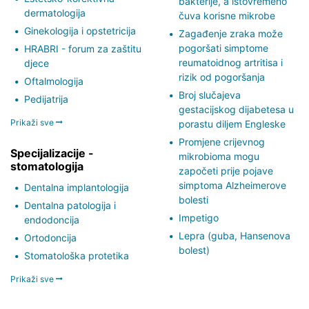
bakterije, a istovremeno
dermatologija
čuva korisne mikrobe
Ginekologija i opstetricija
Zagađenje zraka može
pogoršati simptome
HRABRI - forum za zaštitu
reumatoidnog artritisa i
djece
rizik od pogoršanja
Oftalmologija
Broj slučajeva
Pedijatrija
gestacijskog dijabetesa u
Prikaži sve
porastu diljem Engleske
Promjene crijevnog
Specijalizacije -
mikrobioma mogu
stomatologija
započeti prije pojave
simptoma Alzheimerove
Dentalna implantologija
bolesti
Dentalna patologija i
Impetigo
endodoncija
Lepra (guba, Hansenova
Ortodoncija
bolest)
Stomatološka protetika
Prikaži sve