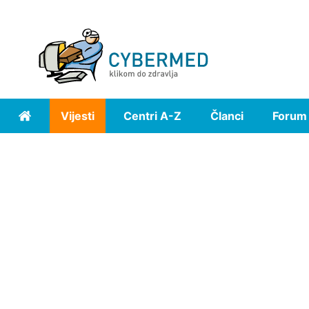
Vijesti
Centri A-Z
Članci
Forum
Home