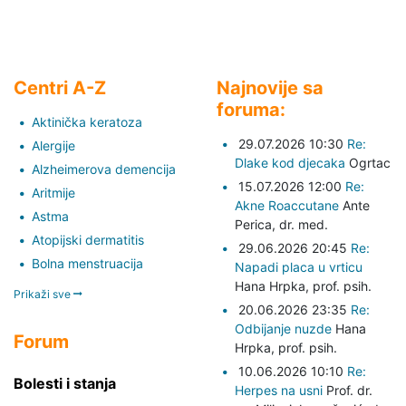
Centri A-Z
Najnovije sa
foruma:
Aktinička keratoza
29.07.2026 10:30
Re:
Alergije
Dlake kod djecaka
Ogrtac
Alzheimerova demencija
15.07.2026 12:00
Re:
Aritmije
Akne Roaccutane
Ante
Astma
Perica,
dr. med.
Atopijski dermatitis
29.06.2026 20:45
Re:
Bolna menstruacija
Napadi placa u vrticu
Hana Hrpka,
prof. psih.
Prikaži sve
20.06.2026 23:35
Re:
Odbijanje nuzde
Hana
Forum
Hrpka,
prof. psih.
10.06.2026 10:10
Re:
Bolesti i stanja
Herpes na usni
Prof. dr.