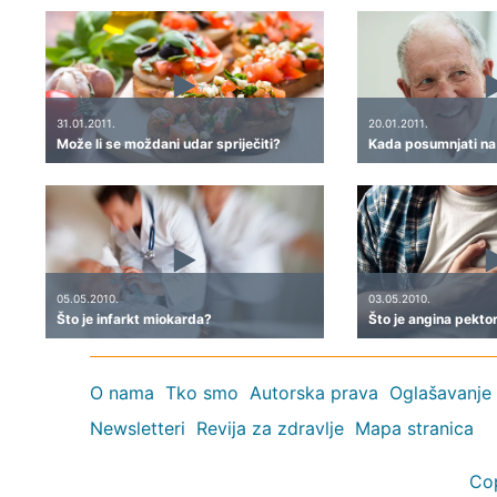
31.01.2011.
20.01.2011.
Može li se moždani udar spriječiti?
Kada posumnjati na
05.05.2010.
03.05.2010.
Što je infarkt miokarda?
Što je angina pekto
O nama
Tko smo
Autorska prava
Oglašavanje
Newsletteri
Revija za zdravlje
Mapa stranica
Co