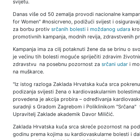
svijetu.
Danas više od 50 zemalja provodi nacionalne kampa
for Women" #nosicrveno, podižući svijest i osiguravaj
za borbu protiv
srčanih bolesti
i
moždanog udara
kroz
promotivnih kampanja, modnih revija, zdravstvenih pr
Kampanja ima za cilj potaknuti žene da se brinu o svom
je većinu tih bolesti moguće spriječiti zdravim životn
zdravstvu na posebnu pozornost za
srčani udar
i mo
na muškarce.
"Iz istog razloga Zaklada Hrvatska kuća srca pokrenul
podizanja svijesti žena o kardiovaskularnim bolestima
provedena je akcija probira – određivanja kardiovasku
suradnji s Gradom Zagrebom i Poliklinikom "Srčana" ti
Upravitelj Zaklade akademik Davor Miličić.
Zaklada Hrvatska kuća srca skreće pozornost na po
godinu prema kojima su kardiovaskularne bolesti i da