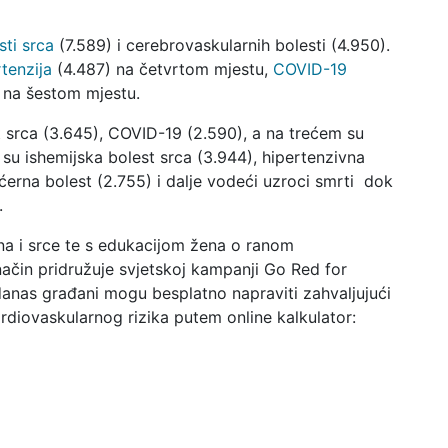
sti srca
(7.589) i cerebrovaskularnih bolesti (4.950).
rtenzija
(4.487) na četvrtom mjestu,
COVID-19
 na šestom mjestu.
 srca (3.645), COVID-19 (2.590), a na trećem su
 su ishemijska bolest srca (3.944), hipertenzivna
ećerna bolest (2.755) i dalje vodeći uzroci smrti dok
.
na i srce te s edukacijom žena o ranom
način pridružuje svjetskoj kampanji Go Red for
anas građani mogu besplatno napraviti zahvaljujući
ardiovaskularnog rizika putem online kalkulator: