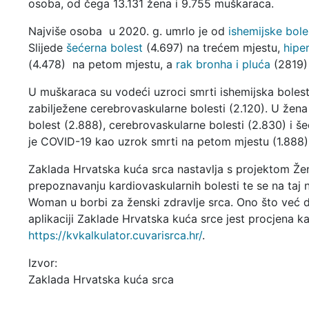
osoba, od čega 13.131 žena i 9.755 muškaraca.
Najviše osoba u 2020. g. umrlo je od
ishemijske bole
Slijede
šećerna bolest
(4.697) na trećem mjestu,
hipe
(4.478) na petom mjestu, a
rak bronha i pluća
(2819)
U muškaraca su vodeći uzroci smrti ishemijska bolest
zabilježene cerebrovaskularne bolesti (2.120). U žena
bolest (2.888), cerebrovaskularne bolesti (2.830) i š
je COVID-19 kao uzrok smrti na petom mjestu (1.888)
Zaklada Hrvatska kuća srca nastavlja s projektom Že
prepoznavanju kardiovaskularnih bolesti te se na taj 
Woman u borbi za ženski zdravlje srca. Ono što već d
aplikaciji Zaklade Hrvatska kuća srce jest procjena k
https://kvkalkulator.cuvarisrca.hr/
.
Izvor:
Zaklada Hrvatska kuća srca