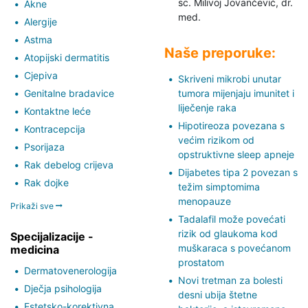
sc. Milivoj Jovančević,
dr.
Akne
med.
Alergije
Astma
Naše preporuke:
Atopijski dermatitis
Cjepiva
Skriveni mikrobi unutar
Genitalne bradavice
tumora mijenjaju imunitet i
liječenje raka
Kontaktne leće
Hipotireoza povezana s
Kontracepcija
većim rizikom od
Psorijaza
opstruktivne sleep apneje
Rak debelog crijeva
Dijabetes tipa 2 povezan s
Rak dojke
težim simptomima
menopauze
Prikaži sve
Tadalafil može povećati
rizik od glaukoma kod
Specijalizacije -
muškaraca s povećanom
medicina
prostatom
Dermatovenerologija
Novi tretman za bolesti
Dječja psihologija
desni ubija štetne
Estetsko-korektivna