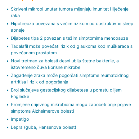
Skriveni mikrobi unutar tumora mijenjaju imunitet i liječenje
raka
Hipotireoza povezana s većim rizikom od opstruktivne sleep
apneje
Dijabetes tipa 2 povezan s težim simptomima menopauze
Tadalafil može povećati rizik od glaukoma kod muškaraca s
povećanom prostatom
Novi tretman za bolesti desni ubija štetne bakterije, a
istovremeno čuva korisne mikrobe
Zagađenje zraka može pogoršati simptome reumatoidnog
artritisa i rizik od pogoršanja
Broj slučajeva gestacijskog dijabetesa u porastu diljem
Engleske
Promjene crijevnog mikrobioma mogu započeti prije pojave
simptoma Alzheimerove bolesti
Impetigo
Lepra (guba, Hansenova bolest)