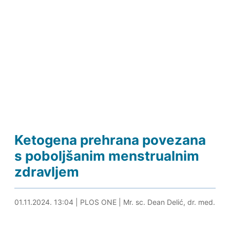
Ketogena prehrana povezana
s poboljšanim menstrualnim
zdravljem
01.11.2024. 14:02
01.11.2024. 13:04
|
PLOS ONE
|
Mr. sc. Dean Delić, dr. med.