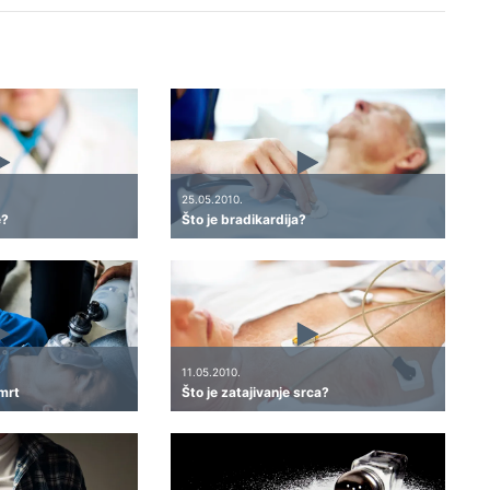
25.05.2010.
e?
Što je bradikardija?
11.05.2010.
mrt
Što je zatajivanje srca?