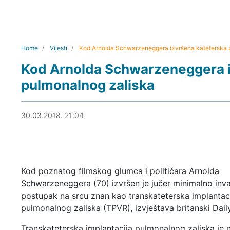
Home
Vijesti
Kod Arnolda Schwarzeneggera izvršena kateterska 
Kod Arnolda Schwarzeneggera i
pulmonalnog zaliska
30.03.2018. 22:42
30.03.2018. 21:04
Kod poznatog filmskog glumca i političara Arnolda
Schwarzeneggera (70) izvršen je jučer minimalno inva
postupak na srcu znan kao transkateterska implantac
pulmonalnog zaliska (TPVR), izvještava britanski Daily
Transkateterska implantacija pulmonalnog zaliska je 