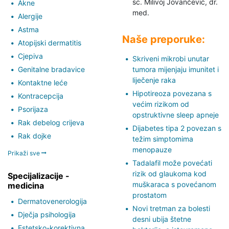
sc. Milivoj Jovančević,
dr.
Akne
med.
Alergije
Astma
Naše preporuke:
Atopijski dermatitis
Cjepiva
Skriveni mikrobi unutar
Genitalne bradavice
tumora mijenjaju imunitet i
liječenje raka
Kontaktne leće
Hipotireoza povezana s
Kontracepcija
većim rizikom od
Psorijaza
opstruktivne sleep apneje
Rak debelog crijeva
Dijabetes tipa 2 povezan s
Rak dojke
težim simptomima
menopauze
Prikaži sve
Tadalafil može povećati
rizik od glaukoma kod
Specijalizacije -
muškaraca s povećanom
medicina
prostatom
Dermatovenerologija
Novi tretman za bolesti
Dječja psihologija
desni ubija štetne
Estetsko-korektivna