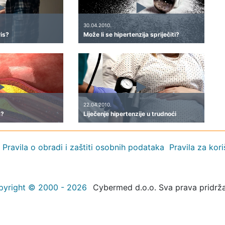
30.04.2010.
ris?
Može li se hipertenzija spriječiti?
22.04.2010.
a?
Liječenje hipertenzije u trudnoći
Pravila o obradi i zaštiti osobnih podataka
Pravila za kor
pyright © 2000 - 2026
Cybermed d.o.o. Sva prava pridrž