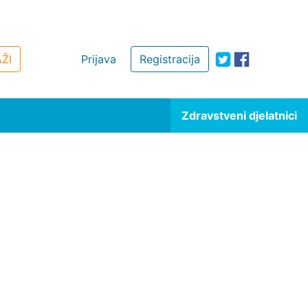
ŽI
Prijava
Registracija
Zdravstveni djelatnici