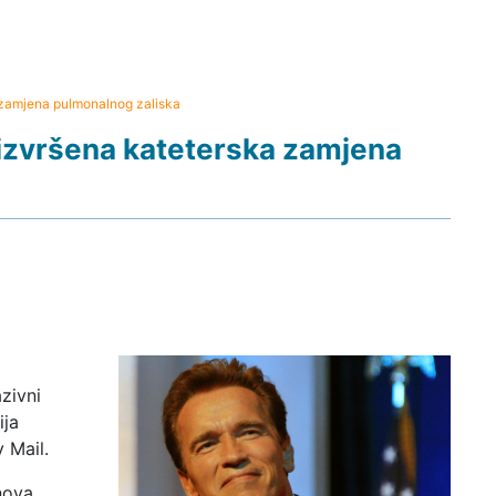
zamjena pulmonalnog zaliska
zvršena kateterska zamjena
zivni
ija
 Mail.
nova