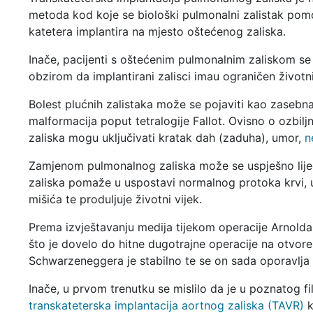
metoda kod koje se biološki pulmonalni zalistak po
katetera implantira na mjesto oštećenog zaliska.
Inače, pacijenti s oštećenim pulmonalnim zaliskom se
obzirom da implantirani zalisci imau ograničen životni
Bolest plućnih zalistaka može se pojaviti kao zasebna 
malformacija poput tetralogije Fallot. Ovisno o ozbilj
zaliska mogu uključivati kratak dah (zaduha), umor,
n
Zamjenom pulmonalnog zaliska može se uspješno liječ
zaliska pomaže u uspostavi normalnog protoka krvi, 
mišića te produljuje životni vijek.
Prema izvještavanju medija tijekom operacije Arnold
što je dovelo do hitne dugotrajne operacije na otvor
Schwarzeneggera je stabilno te se on sada oporavlja 
Inače, u prvom trenutku se mislilo da je u poznatog f
t
ranskateterska implantacija aortnog zaliska (TAVR)
k