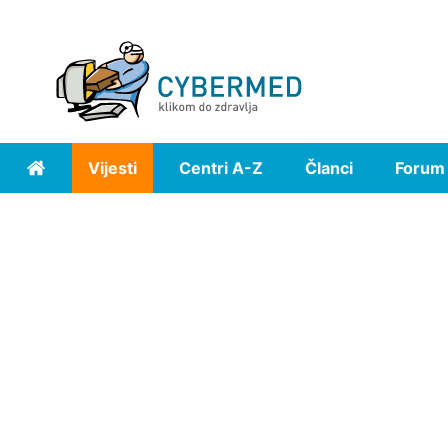
Vijesti
Centri A-Z
Članci
Forum
Home