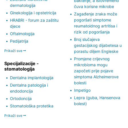
bakterije, a istovremeno
dermatologija
čuva korisne mikrobe
Ginekologija i opstetricija
Zagađenje zraka može
pogoršati simptome
HRABRI - forum za zaštitu
reumatoidnog artritisa i
djece
rizik od pogoršanja
Oftalmologija
Broj slučajeva
Pedijatrija
gestacijskog dijabetesa u
Prikaži sve
porastu diljem Engleske
Promjene crijevnog
Specijalizacije -
mikrobioma mogu
stomatologija
započeti prije pojave
simptoma Alzheimerove
Dentalna implantologija
bolesti
Dentalna patologija i
Impetigo
endodoncija
Lepra (guba, Hansenova
Ortodoncija
bolest)
Stomatološka protetika
Prikaži sve