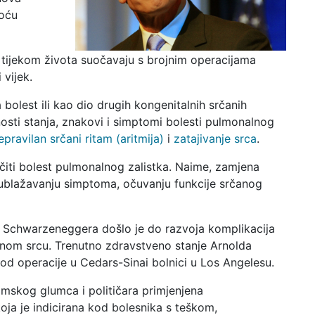
moću
 tijekom života suočavaju s brojnim operacijama
 vijek.
bolest ili kao dio drugih kongenitalnih srčanih
nosti stanja, znakovi i simptomi bolesti pulmonalnog
epravilan srčani ritam (aritmija)
i
zatajivanje srca
.
iti bolest pulmonalnog zalistka. Naime, zamjena
ublažavanju simptoma, očuvanju funkcije srčanog
a Schwarzeneggera došlo je do razvoja komplikacija
enom srcu. Trenutno zdravstveno stanje Arnolda
od operacije u Cedars-Sinai bolnici u Los Angelesu.
ilmskog glumca i političara primjenjena
oja je indicirana kod bolesnika s teškom,