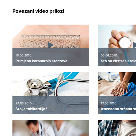
Povezani video prilozi
10.06.2010.
06.06.2010.
Primjena koronarnih stentova
Što su ekstrasistol
24.05.2010.
17.05.2010.
Što je tahikardija?
Iznenadna srčana s