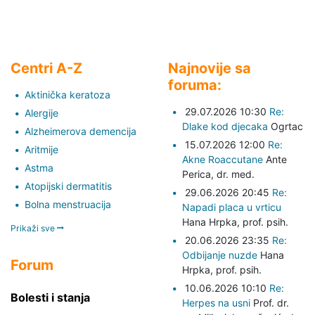
Centri A-Z
Najnovije sa
foruma:
Aktinička keratoza
29.07.2026 10:30
Re:
Alergije
Dlake kod djecaka
Ogrtac
Alzheimerova demencija
15.07.2026 12:00
Re:
Aritmije
Akne Roaccutane
Ante
Astma
Perica,
dr. med.
Atopijski dermatitis
29.06.2026 20:45
Re:
Bolna menstruacija
Napadi placa u vrticu
Hana Hrpka,
prof. psih.
Prikaži sve
20.06.2026 23:35
Re:
Odbijanje nuzde
Hana
Forum
Hrpka,
prof. psih.
10.06.2026 10:10
Re:
Bolesti i stanja
Herpes na usni
Prof. dr.