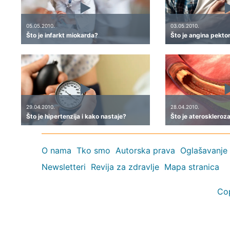
05.05.2010.
03.05.2010.
Što je infarkt miokarda?
Što je angina pekto
29.04.2010.
28.04.2010.
Što je hipertenzija i kako nastaje?
Što je ateroskleroz
O nama
Tko smo
Autorska prava
Oglašavanje
Newsletteri
Revija za zdravlje
Mapa stranica
Co