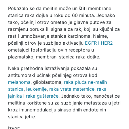
Pokazalo se da melitin može uništiti membrane
stanica raka dojke u roku od 60 minuta. Jednako
tako, pčelinji otrov ometao je glavne putove za
razmjenu poruka ili signala za rak, koji su ključni za
rast i umnožavanje stanica karcinoma. Naime,
pčelinji otrov je suzbijao aktivaciju
EGFR i HER2
ometajući fosforilaciju ovih receptora u
plazmatskoj membrani stanica raka dojke.
Neka prethodna istraživanja pokazala su
antitumorski učinak pčelinjeg otrova kod
melanoma
, glioblastoma,
raka pluća ne-malih
stanica
,
leukemije
,
raka vrata maternice
,
raka
jajnika
i
raka gušterače
. Jednako tako, nanočestice
melitina korištene su za suzbijanje metastaza u jetri
kroz imunomodulaciju sinusoidnih endotelnih
stanica jetre.
Izvor: