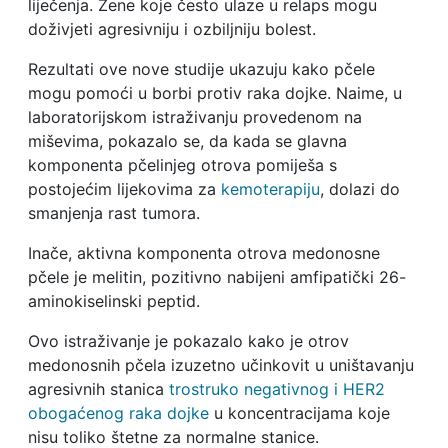
liječenja. Žene koje često ulaze u relaps mogu
doživjeti agresivniju i ozbiljniju bolest.
Rezultati ove nove studije ukazuju kako pčele
mogu pomoći u borbi protiv raka dojke. Naime, u
laboratorijskom istraživanju provedenom na
miševima, pokazalo se, da kada se glavna
komponenta pčelinjeg otrova pomiješa s
postojećim lijekovima za
kemoterapiju
, dolazi do
smanjenja rast tumora.
Inače, aktivna komponenta otrova medonosne
pčele je melitin, pozitivno nabijeni amfipatički 26-
aminokiselinski peptid.
Ovo istraživanje je pokazalo kako je otrov
medonosnih pčela izuzetno učinkovit u uništavanju
agresivnih stanica
trostruko negativnog i HER2
obogaćenog raka dojke
u koncentracijama koje
nisu toliko štetne za normalne stanice.