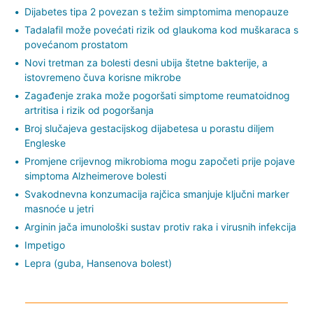
Dijabetes tipa 2 povezan s težim simptomima menopauze
Tadalafil može povećati rizik od glaukoma kod muškaraca s
povećanom prostatom
Novi tretman za bolesti desni ubija štetne bakterije, a
istovremeno čuva korisne mikrobe
Zagađenje zraka može pogoršati simptome reumatoidnog
artritisa i rizik od pogoršanja
Broj slučajeva gestacijskog dijabetesa u porastu diljem
Engleske
Promjene crijevnog mikrobioma mogu započeti prije pojave
simptoma Alzheimerove bolesti
Svakodnevna konzumacija rajčica smanjuje ključni marker
masnoće u jetri
Arginin jača imunološki sustav protiv raka i virusnih infekcija
Impetigo
Lepra (guba, Hansenova bolest)