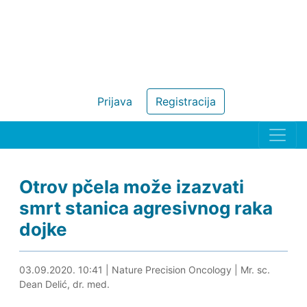
Prijava
Registracija
Otrov pčela može izazvati
smrt stanica agresivnog raka
dojke
03.09.2020. 11:42
03.09.2020. 10:41
|
Nature Precision Oncology
|
Mr. sc.
Dean Delić, dr. med.