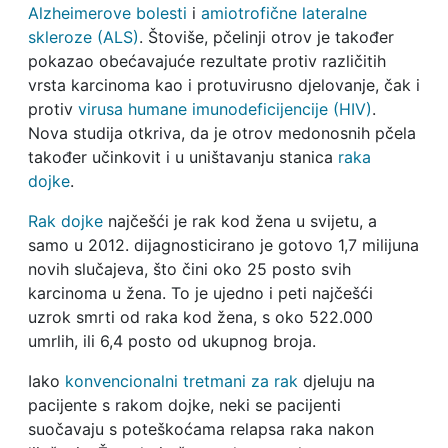
Alzheimerove bolesti
i
amiotrofične lateralne
skleroze (ALS)
. Štoviše, pčelinji otrov je također
pokazao obećavajuće rezultate protiv različitih
vrsta karcinoma kao i protuvirusno djelovanje, čak i
protiv
virusa humane imunodeficijencije (HIV)
.
Nova studija otkriva, da je otrov medonosnih pčela
također učinkovit i u uništavanju stanica
raka
dojke
.
Rak dojke
najčešći je rak kod žena u svijetu, a
samo u 2012. dijagnosticirano je gotovo 1,7 milijuna
novih slučajeva, što čini oko 25 posto svih
karcinoma u žena. To je ujedno i peti najčešći
uzrok smrti od raka kod žena, s oko 522.000
umrlih, ili 6,4 posto od ukupnog broja.
Iako
konvencionalni tretmani za rak
djeluju na
pacijente s rakom dojke, neki se pacijenti
suočavaju s poteškoćama relapsa raka nakon