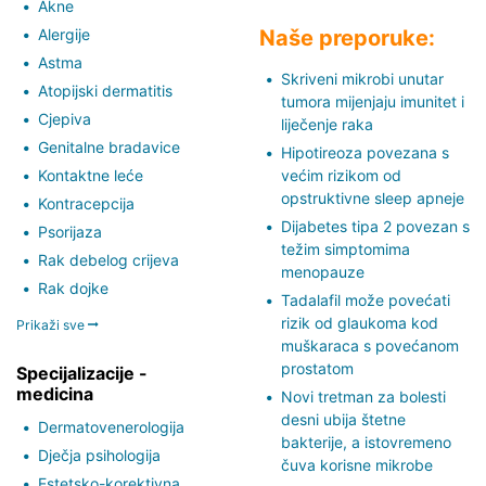
Akne
Alergije
Naše preporuke:
Astma
Skriveni mikrobi unutar
Atopijski dermatitis
tumora mijenjaju imunitet i
Cjepiva
liječenje raka
Genitalne bradavice
Hipotireoza povezana s
Kontaktne leće
većim rizikom od
opstruktivne sleep apneje
Kontracepcija
Dijabetes tipa 2 povezan s
Psorijaza
težim simptomima
Rak debelog crijeva
menopauze
Rak dojke
Tadalafil može povećati
rizik od glaukoma kod
Prikaži sve
muškaraca s povećanom
prostatom
Specijalizacije -
medicina
Novi tretman za bolesti
desni ubija štetne
Dermatovenerologija
bakterije, a istovremeno
Dječja psihologija
čuva korisne mikrobe
Estetsko-korektivna