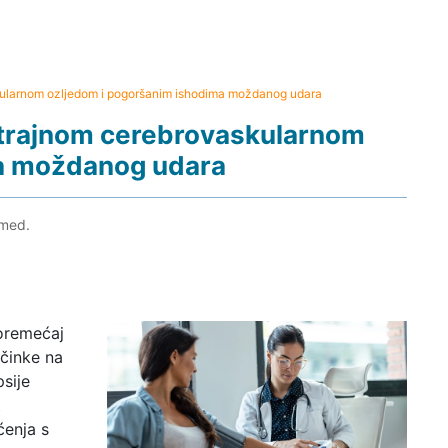
ularnom ozljedom i pogoršanim ishodima moždanog udara
otrajnom cerebrovaskularnom
ma moždanog udara
 med.
poremećaj
učinke na
sije
t
ćenja s