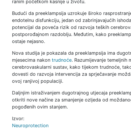
ranim početkom kasnije u životu.
Budući da preeklampsija uzrokuje široko rasprostranj
endotelnu disfunkciju, jedan od zabrinjavajućih ishoda
potencijal da poveća rizik od razvoja teških cerebrov
postporođajnom razdoblju. Međutim, kako preeklamps
ostaje nejasno.
Nova studija je pokazala da preeklampsija ima dugot
mjesecima nakon
trudnoće
. Razumijevanje temeljnih
cerebrovaskularni sustav, kako tijekom trudnoće, t
dovesti do razvoja intervencija za sprječavanje možd
ovoj ranjivoj populaciji.
Daljnjim istraživanjem dugotrajnog utjecaja preeklam
otkriti nove načine za smanjenje ozljeda od moždano
pogođenih ovim stanjem.
Izvor:
Neuroprotection