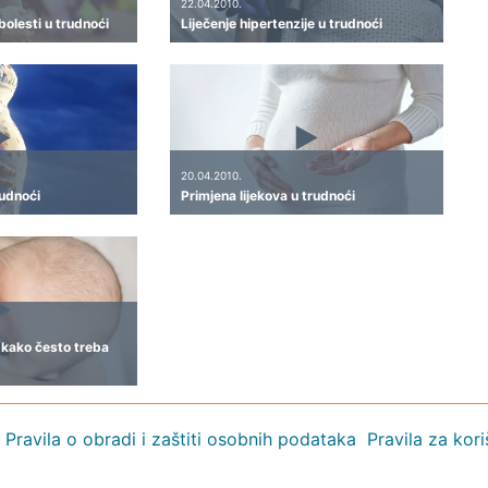
22.04.2010.
bolesti u trudnoći
Liječenje hipertenzije u trudnoći
20.04.2010.
rudnoći
Primjena lijekova u trudnoći
i kako često treba
Pravila o obradi i zaštiti osobnih podataka
Pravila za kor