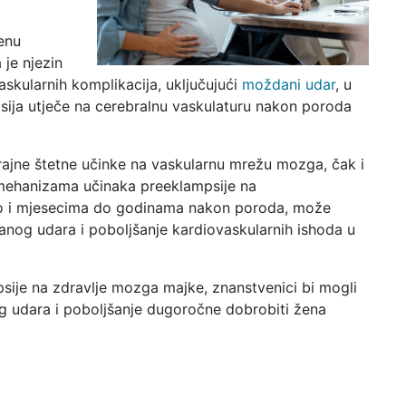
enu
 je njezin
askularnih komplikacija, uključujući
moždani udar
, u
ija utječe na cerebralnu vaskulaturu nakon poroda
rajne štetne učinke na vaskularnu mrežu mozga, čak i
 mehanizama učinaka preeklampsije na
ako i mjesecima do godinama nakon poroda, može
anog udara i poboljšanje kardiovaskularnih ishoda u
psije na zdravlje mozga majke, znanstvenici bi mogli
g udara i poboljšanje dugoročne dobrobiti žena