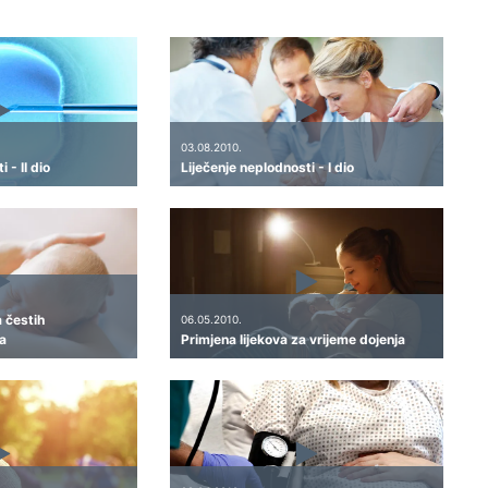
03.08.2010.
 - II dio
Liječenje neplodnosti - I dio
a čestih
06.05.2010.
a
Primjena lijekova za vrijeme dojenja