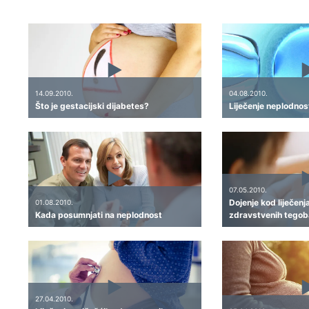
14.09.2010.
04.08.2010.
Što je gestacijski dijabetes?
Liječenje neplodnosti
07.05.2010.
Dojenje kod liječenj
01.08.2010.
Kada posumnjati na neplodnost
zdravstvenih tegob
27.04.2010.