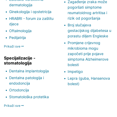
Zagađenje zraka može
dermatologija
pogoršati simptome
Ginekologija i opstetricija
reumatoidnog artritisa i
rizik od pogoršanja
HRABRI - forum za zaštitu
djece
Broj slučajeva
gestacijskog dijabetesa u
Oftalmologija
porastu diljem Engleske
Pedijatrija
Promjene crijevnog
Prikaži sve
mikrobioma mogu
započeti prije pojave
Specijalizacije -
simptoma Alzheimerove
stomatologija
bolesti
Dentalna implantologija
Impetigo
Dentalna patologija i
Lepra (guba, Hansenova
endodoncija
bolest)
Ortodoncija
Stomatološka protetika
Prikaži sve