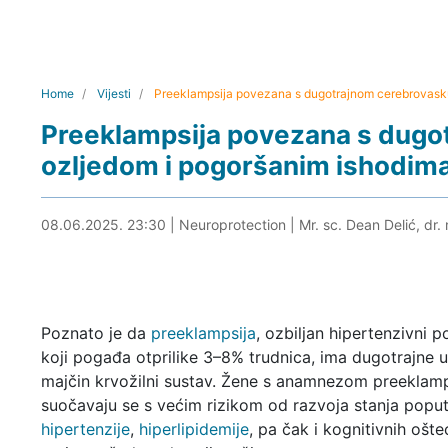
Home
Vijesti
Preeklampsija povezana s dugotrajnom cerebrovask
Preeklampsija povezana s dug
ozljedom i pogoršanim ishodi
09.06.2025. 00:48
08.06.2025. 23:30
|
Neuroprotection
|
Mr. sc. Dean Delić, dr.
Poznato je da
preeklampsija
, ozbiljan hipertenzivni 
koji pogađa otprilike 3–8% trudnica, ima dugotrajne 
majčin krvožilni sustav. Žene s anamnezom preeklamp
suočavaju se s većim rizikom od razvoja stanja popu
hipertenzije
,
hiperlipidemije
, pa čak i kognitivnih ošte