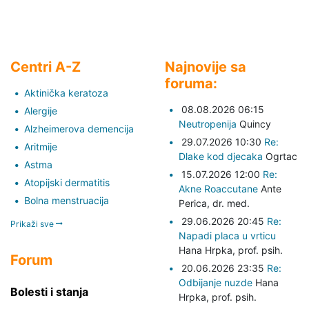
Centri A-Z
Najnovije sa
foruma:
Aktinička keratoza
08.08.2026 06:15
Alergije
Neutropenija
Quincy
Alzheimerova demencija
29.07.2026 10:30
Re:
Aritmije
Dlake kod djecaka
Ogrtac
Astma
15.07.2026 12:00
Re:
Atopijski dermatitis
Akne Roaccutane
Ante
Bolna menstruacija
Perica,
dr. med.
29.06.2026 20:45
Re:
Prikaži sve
Napadi placa u vrticu
Hana Hrpka,
prof. psih.
Forum
20.06.2026 23:35
Re:
Odbijanje nuzde
Hana
Bolesti i stanja
Hrpka,
prof. psih.