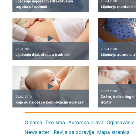
Liječenje najčešćih zdravstvenih
25.04.2010.
tegoba u trudnoći
Liječenje mentalnih 
21.04.2010.
20.04.2010.
Liječenje dijabetesa u trudnoći
Liječenje astme u t
23.02.2010.
Zašto, koliko dugo 
24.02.2010.
Koje su najčešće komplikacije dojenja?
dojiti?
O nama
Tko smo
Autorska prava
Oglašavanje
Newsletteri
Revija za zdravlje
Mapa stranica