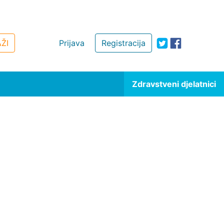
ŽI
Prijava
Registracija
Zdravstveni djelatnici