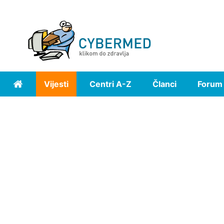
Vijesti
Centri A-Z
Članci
Forum
Home