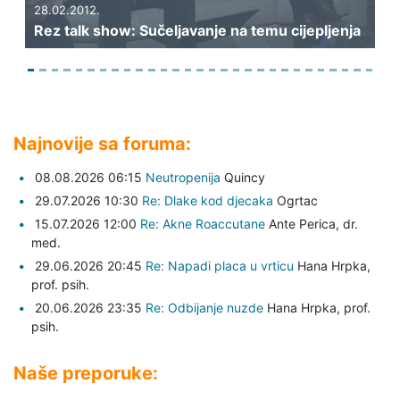
Re
28.02.2012.
Rez talk show: Sučeljavanje na temu cijepljenja
- t
Najnovije sa foruma:
08.08.2026 06:15
Neutropenija
Quincy
29.07.2026 10:30
Re: Dlake kod djecaka
Ogrtac
15.07.2026 12:00
Re: Akne Roaccutane
Ante Perica,
dr.
med.
29.06.2026 20:45
Re: Napadi placa u vrticu
Hana Hrpka,
prof. psih.
20.06.2026 23:35
Re: Odbijanje nuzde
Hana Hrpka,
prof.
psih.
Naše preporuke: