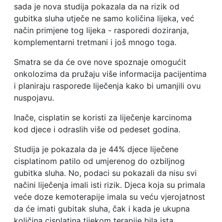
sada je nova studija pokazala da na rizik od
gubitka sluha utječe ne samo količina lijeka, već
način primjene tog lijeka - rasporedi doziranja,
komplementarni tretmani i još mnogo toga.
Smatra se da će ove nove spoznaje omogućit
onkolozima da pružaju više informacija pacijentima
i planiraju rasporede liječenja kako bi umanjili ovu
nuspojavu.
Inače, cisplatin se koristi za liječenje karcinoma
kod djece i odraslih više od pedeset godina.
Studija je pokazala da je 44% djece liječene
cisplatinom patilo od umjerenog do ozbiljnog
gubitka sluha. No, podaci su pokazali da nisu svi
načini liječenja imali isti rizik. Djeca koja su primala
veće doze kemoterapije imala su veću vjerojatnost
da će imati gubitak sluha, čak i kada je ukupna
količina cisplatina tijekom terapije bila ista.