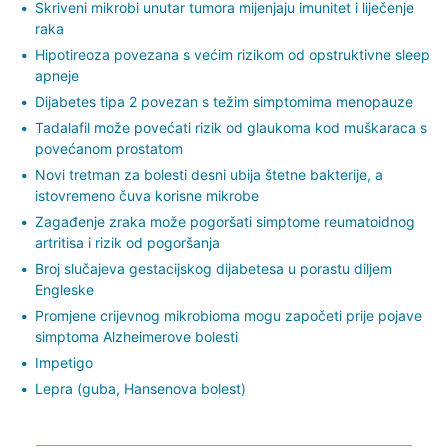
Skriveni mikrobi unutar tumora mijenjaju imunitet i liječenje
raka
Hipotireoza povezana s većim rizikom od opstruktivne sleep
apneje
Dijabetes tipa 2 povezan s težim simptomima menopauze
Tadalafil može povećati rizik od glaukoma kod muškaraca s
povećanom prostatom
Novi tretman za bolesti desni ubija štetne bakterije, a
istovremeno čuva korisne mikrobe
Zagađenje zraka može pogoršati simptome reumatoidnog
artritisa i rizik od pogoršanja
Broj slučajeva gestacijskog dijabetesa u porastu diljem
Engleske
Promjene crijevnog mikrobioma mogu započeti prije pojave
simptoma Alzheimerove bolesti
Impetigo
Lepra (guba, Hansenova bolest)