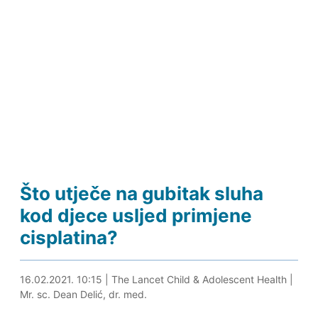
Što utječe na gubitak sluha
kod djece usljed primjene
cisplatina?
16.02.2021. 10:30
16.02.2021. 10:15
|
The Lancet Child & Adolescent Health
|
Mr. sc. Dean Delić, dr. med.