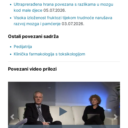
Ultraprerađena hrana povezana s razlikama u mozgu
kod male djece
05.07.2026.
Visoka izloženost fruktozi tijekom trudnoće narušava
razvoj mozga i pamćenje
03.07.2026.
Ostali povezani sadrža
Pedijatrija
Klinička farmakologija s toksikologijom
Povezani video prilozi
Previous
Next
23