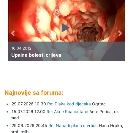
Previous
Next
16.04.2012.
Upalne bolesti crijeva
Najnovije sa foruma:
29.07.2026 10:30
Re: Dlake kod djecaka
Ogrtac
15.07.2026 12:00
Re: Akne Roaccutane
Ante Perica,
dr.
med.
29.06.2026 20:45
Re: Napadi placa u vrticu
Hana Hrpka,
prof. psih.