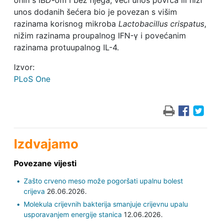
onih s IBD-om i bez njega, veći unos povrća ili niži
unos dodanih šećera bio je povezan s višim
razinama korisnog mikroba
Lactobacillus crispatus
,
nižim razinama proupalnog IFN-γ i povećanim
razinama protuupalnog IL-4.
Izvor:
PLoS One
Izdvajamo
Povezane vijesti
Zašto crveno meso može pogoršati upalnu bolest
crijeva
26.06.2026.
Molekula crijevnih bakterija smanjuje crijevnu upalu
usporavanjem energije stanica
12.06.2026.