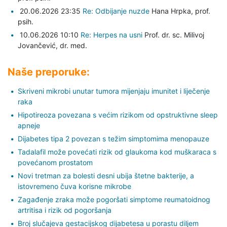
20.06.2026 23:35
Re: Odbijanje nuzde
Hana Hrpka,
prof.
psih.
10.06.2026 10:10
Re: Herpes na usni
Prof. dr. sc. Milivoj
Jovančević,
dr. med.
Naše preporuke:
Skriveni mikrobi unutar tumora mijenjaju imunitet i liječenje
raka
Hipotireoza povezana s većim rizikom od opstruktivne sleep
apneje
Dijabetes tipa 2 povezan s težim simptomima menopauze
Tadalafil može povećati rizik od glaukoma kod muškaraca s
povećanom prostatom
Novi tretman za bolesti desni ubija štetne bakterije, a
istovremeno čuva korisne mikrobe
Zagađenje zraka može pogoršati simptome reumatoidnog
artritisa i rizik od pogoršanja
Broj slučajeva gestacijskog dijabetesa u porastu diljem