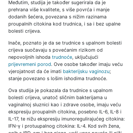
Međutim, studija je također sugerirala da je
prehrana više kvalitete, s više povrća i manje
dodanih šećera, povezana s nižim razinama
proupalnih citokina kod trudnica, i sa i bez upalne
bolesti crijeva.
Inače, poznato je da se trudnice s upalnom bolesti
crijeva suočavaju s povećanim rizikom od
nepovoljnih ishoda
trudnoće
, uključujući
prijevremeni porod
. Ove osobe također imaju veću
vjerojatnost da će imati
bakterijsku vaginozu
;
stanje povezano s lošim ishodima trudnoće.
Ova studija je pokazala da trudnice s upalnom
bolesti crijeva, unatoč sličnim bakterijama u
vaginalnoj sluznici kao i zdrave osobe, imaju veću
ekspresiju proupalnih citokina, posebno IL-6, IL-8 i
IL-17, te nižu ekspresiju imunoregulirajućeg citokina:
IFN-γ i protuupalnog citokina: IL-4. Kod svih žena,