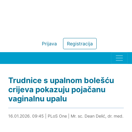
Prijava
Registracija
Trudnice s upalnom bolešću
crijeva pokazuju pojačanu
vaginalnu upalu
16.01.2026. 10:06
16.01.2026. 09:45
|
PLoS One
|
Mr. sc. Dean Delić, dr. med.