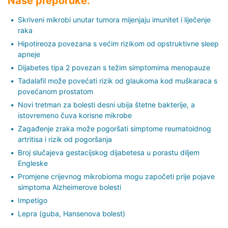
Naše preporuke:
Skriveni mikrobi unutar tumora mijenjaju imunitet i liječenje
raka
Hipotireoza povezana s većim rizikom od opstruktivne sleep
apneje
Dijabetes tipa 2 povezan s težim simptomima menopauze
Tadalafil može povećati rizik od glaukoma kod muškaraca s
povećanom prostatom
Novi tretman za bolesti desni ubija štetne bakterije, a
istovremeno čuva korisne mikrobe
Zagađenje zraka može pogoršati simptome reumatoidnog
artritisa i rizik od pogoršanja
Broj slučajeva gestacijskog dijabetesa u porastu diljem
Engleske
Promjene crijevnog mikrobioma mogu započeti prije pojave
simptoma Alzheimerove bolesti
Impetigo
Lepra (guba, Hansenova bolest)