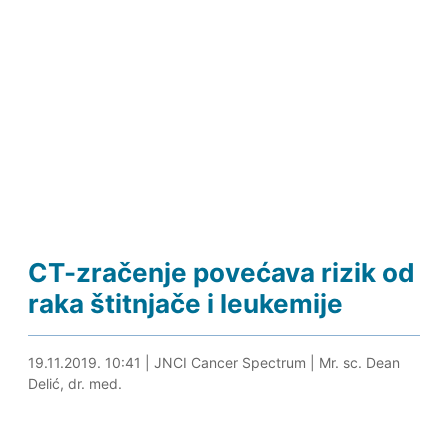
CT-zračenje povećava rizik od
raka štitnjače i leukemije
19.11.2019. 11:02
19.11.2019. 10:41
|
JNCI Cancer Spectrum
|
Mr. sc. Dean
Delić, dr. med.