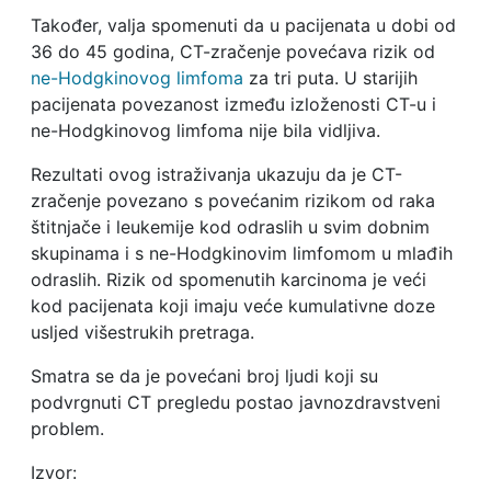
Također, valja spomenuti da u pacijenata u dobi od
36 do 45 godina, CT-zračenje povećava rizik od
ne-Hodgkinovog limfoma
za tri puta. U starijih
pacijenata povezanost između izloženosti CT-u i
ne-Hodgkinovog limfoma nije bila vidljiva.
Rezultati ovog istraživanja ukazuju da je CT-
zračenje povezano s povećanim rizikom od raka
štitnjače i leukemije kod odraslih u svim dobnim
skupinama i s ne-Hodgkinovim limfomom u mlađih
odraslih. Rizik od spomenutih karcinoma je veći
kod pacijenata koji imaju veće kumulativne doze
usljed višestrukih pretraga.
Smatra se da je povećani broj ljudi koji su
podvrgnuti CT pregledu postao javnozdravstveni
problem.
Izvor: