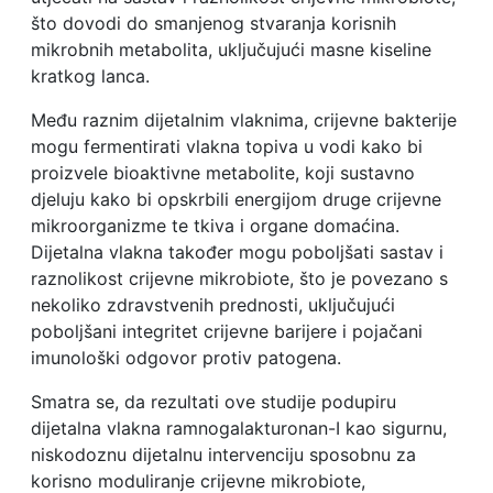
što dovodi do smanjenog stvaranja korisnih
mikrobnih metabolita, uključujući masne kiseline
kratkog lanca.
Među raznim dijetalnim vlaknima, crijevne bakterije
mogu fermentirati vlakna topiva u vodi kako bi
proizvele bioaktivne metabolite, koji sustavno
djeluju kako bi opskrbili energijom druge crijevne
mikroorganizme te tkiva i organe domaćina.
Dijetalna vlakna također mogu poboljšati sastav i
raznolikost crijevne mikrobiote, što je povezano s
nekoliko zdravstvenih prednosti, uključujući
poboljšani integritet crijevne barijere i pojačani
imunološki odgovor protiv patogena.
Smatra se, da rezultati ove studije podupiru
dijetalna vlakna ramnogalakturonan-I kao sigurnu,
niskodoznu dijetalnu intervenciju sposobnu za
korisno moduliranje crijevne mikrobiote,