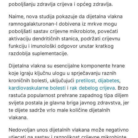
poboljšanju zdravlja crijeva i općeg zdravlja.
Naime, nova studija pokazuje da dijetalna vlakna
ramnogalakturonan-I dobivena iz mrkve mogu
poboljšati sastav crijevne mikrobiote, povećati
aktivaciju dendritičnih stanica, podržati crijevnu
funkciju i imunološki odgovor unutar kratkog
razdoblja suplementacije.
Dijetalna vlakna su esencijalne komponente hrane
koje igraju ključnu ulogu u sprječavanju raznih
kroničnih bolesti, uključujući
pretilost
,
dijabetes
,
kardiovaskularne bolesti
i
rak debelog crijeva
. Brzo
rastuća popularnost prehrane zapadnog tipa diljem
svijeta postala je glavna briga javnog zdravstva, jer
te dijete sadrže vrlo male količine dijetalnih
vlakana.
Nedovoljan unos dijetalnih vlakana može negativno
utjecati na sastav i raznolikost crijevne mikrobiote,