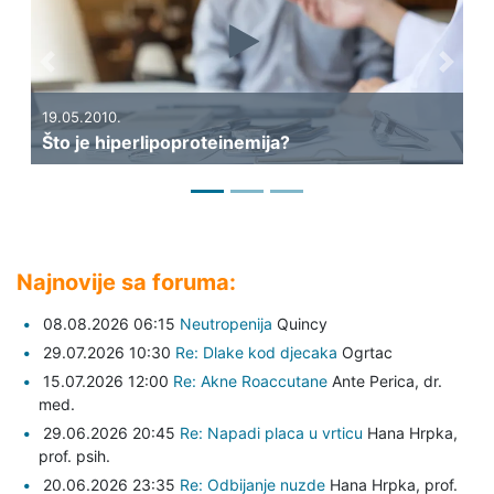
Previous
Next
14.05.2010.
rlipoproteinemija?
Što su lipoprotein
Najnovije sa foruma:
08.08.2026 06:15
Neutropenija
Quincy
29.07.2026 10:30
Re: Dlake kod djecaka
Ogrtac
15.07.2026 12:00
Re: Akne Roaccutane
Ante Perica,
dr.
med.
29.06.2026 20:45
Re: Napadi placa u vrticu
Hana Hrpka,
prof. psih.
20.06.2026 23:35
Re: Odbijanje nuzde
Hana Hrpka,
prof.