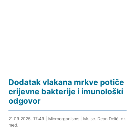
Dodatak vlakana mrkve potiče
crijevne bakterije i imunološki
odgovor
21.09.2025. 18:05
21.09.2025. 17:49
|
Microorganisms
|
Mr. sc. Dean Delić, dr.
med.