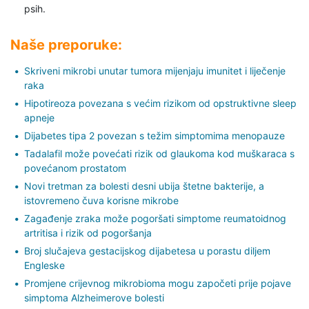
psih.
Naše preporuke:
Skriveni mikrobi unutar tumora mijenjaju imunitet i liječenje
raka
Hipotireoza povezana s većim rizikom od opstruktivne sleep
apneje
Dijabetes tipa 2 povezan s težim simptomima menopauze
Tadalafil može povećati rizik od glaukoma kod muškaraca s
povećanom prostatom
Novi tretman za bolesti desni ubija štetne bakterije, a
istovremeno čuva korisne mikrobe
Zagađenje zraka može pogoršati simptome reumatoidnog
artritisa i rizik od pogoršanja
Broj slučajeva gestacijskog dijabetesa u porastu diljem
Engleske
Promjene crijevnog mikrobioma mogu započeti prije pojave
simptoma Alzheimerove bolesti