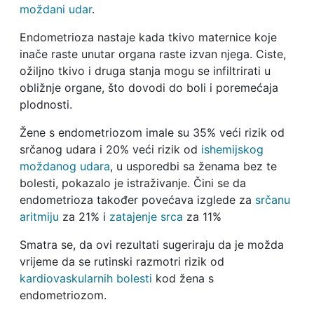
moždani udar
.
Endometrioza nastaje kada tkivo maternice koje
inače raste unutar organa raste izvan njega. Ciste,
ožiljno tkivo i druga stanja mogu se infiltrirati u
obližnje organe, što dovodi do boli i poremećaja
plodnosti.
Žene s endometriozom imale su 35% veći rizik od
srčanog udara i 20% veći rizik od
ishemijskog
moždanog udara
, u usporedbi sa ženama bez te
bolesti, pokazalo je istraživanje. Čini se da
endometrioza također povećava izglede za
srčanu
aritmiju
za 21% i
zatajenje srca
za 11%
Smatra se, da ovi rezultati sugeriraju da je možda
vrijeme da se rutinski razmotri rizik od
kardiovaskularnih bolesti
kod žena s
endometriozom.