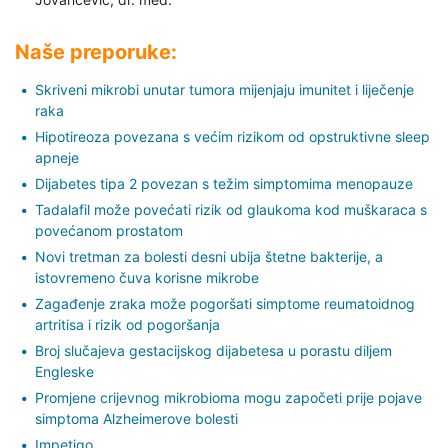
Naše preporuke:
Skriveni mikrobi unutar tumora mijenjaju imunitet i liječenje
raka
Hipotireoza povezana s većim rizikom od opstruktivne sleep
apneje
Dijabetes tipa 2 povezan s težim simptomima menopauze
Tadalafil može povećati rizik od glaukoma kod muškaraca s
povećanom prostatom
Novi tretman za bolesti desni ubija štetne bakterije, a
istovremeno čuva korisne mikrobe
Zagađenje zraka može pogoršati simptome reumatoidnog
artritisa i rizik od pogoršanja
Broj slučajeva gestacijskog dijabetesa u porastu diljem
Engleske
Promjene crijevnog mikrobioma mogu započeti prije pojave
simptoma Alzheimerove bolesti
Impetigo