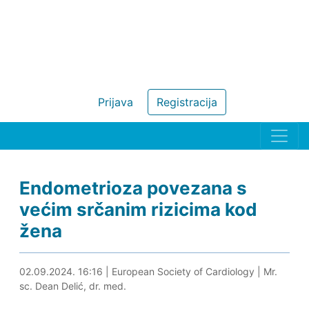
Prijava
Registracija
Endometrioza povezana s
većim srčanim rizicima kod
žena
02.09.2024. 16:48
02.09.2024. 16:16
|
European Society of Cardiology
|
Mr.
sc. Dean Delić, dr. med.