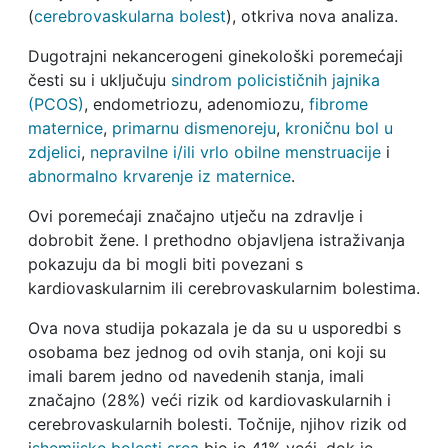
(
cerebrovaskularna bolest
), otkriva nova analiza.
Dugotrajni nekancerogeni ginekološki poremećaji
česti su i uključuju
sindrom policističnih jajnika
(PCOS)
, endometriozu, adenomiozu,
fibrome
maternice
,
primarnu dismenoreju
,
kroničnu bol u
zdjelici
,
nepravilne i/ili vrlo obilne menstruacije
i
abnormalno krvarenje iz maternice
.
Ovi poremećaji značajno utječu na zdravlje i
dobrobit žene. I prethodno objavljena istraživanja
pokazuju da bi mogli biti povezani s
kardiovaskularnim ili cerebrovaskularnim bolestima.
Ova nova studija pokazala je da su u usporedbi s
osobama bez jednog od ovih stanja, oni koji su
imali barem jedno od navedenih stanja, imali
značajno (28%) veći rizik od kardiovaskularnih i
cerebrovaskularnih bolesti. Točnije, njihov rizik od