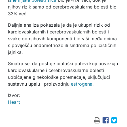
i
shemijske bolesti srca
bio je 41% veći, dok je
njihov rizik samo od cerebrovaskularne bolesti bio
33% veći.
Daljnja analiza pokazala je da je ukupni rizik od
kardiovaskularnih i cerebrovaskularnih bolesti i
svake od njihovih komponenti bio viši među onima
s poviješću endometrioze ili sindroma policističnih
jajnika.
Smatra se, da postoje biološki putevi koji povezuju
kardiovaskularne i cerebrovaskularne bolesti i
uobičajene ginekološke poremećaje, uključujući
sustavnu upalu i proizvodnju
estrogena
.
Izvor:
Heart