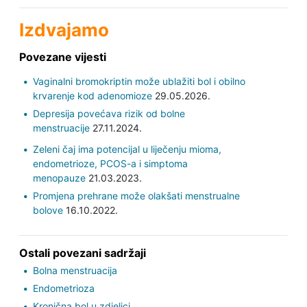
Izdvajamo
Povezane vijesti
Vaginalni bromokriptin može ublažiti bol i obilno
krvarenje kod adenomioze
29.05.2026.
Depresija povećava rizik od bolne
menstruacije
27.11.2024.
Zeleni čaj ima potencijal u liječenju mioma,
endometrioze, PCOS-a i simptoma
menopauze
21.03.2023.
Promjena prehrane može olakšati menstrualne
bolove
16.10.2022.
Ostali povezani sadržaji
Bolna menstruacija
Endometrioza
Kronična bol u zdjelici