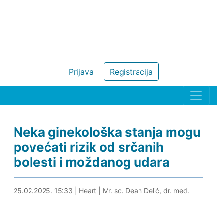
Prijava
Registracija
Neka ginekološka stanja mogu
povećati rizik od srčanih
bolesti i moždanog udara
25.02.2025. 15:58
25.02.2025. 15:33
|
Heart
|
Mr. sc. Dean Delić, dr. med.