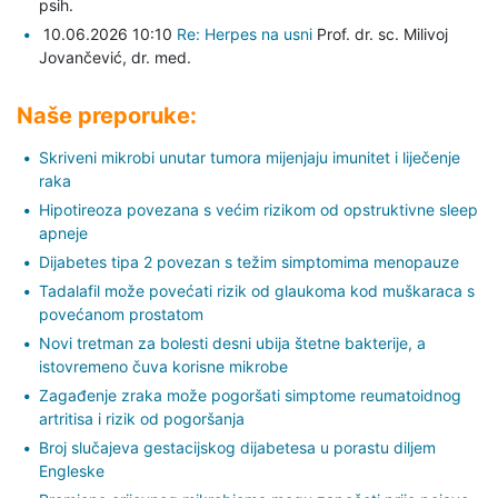
psih.
10.06.2026 10:10
Re: Herpes na usni
Prof. dr. sc. Milivoj
Jovančević,
dr. med.
Naše preporuke:
Skriveni mikrobi unutar tumora mijenjaju imunitet i liječenje
raka
Hipotireoza povezana s većim rizikom od opstruktivne sleep
apneje
Dijabetes tipa 2 povezan s težim simptomima menopauze
Tadalafil može povećati rizik od glaukoma kod muškaraca s
povećanom prostatom
Novi tretman za bolesti desni ubija štetne bakterije, a
istovremeno čuva korisne mikrobe
Zagađenje zraka može pogoršati simptome reumatoidnog
artritisa i rizik od pogoršanja
Broj slučajeva gestacijskog dijabetesa u porastu diljem
Engleske