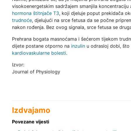
visokoenergetskim sadržajem smanjila koncentraciju 
hormona štitnjače T3
, koji djeluje poput prekidača o
trudnoće
, djelujući na srce fetusa da se počne pripre
nakon rođenja. Bez ovog signala, srce fetusa se drugač
Prehrana bogata masnoćama i šećerom tijekom trudn
dijete postane otporno na
inzulin
u odrasloj dobi, što
kardiovaskularne bolesti
.
Izvor:
Journal of Physiology
Izdvajamo
Povezane vijesti