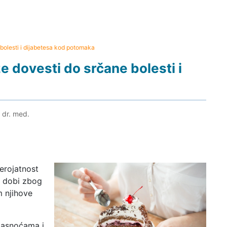
olesti i dijabetesa kod potomaka
 dovesti do srčane bolesti i
, dr. med.
erojatnost
j dobi zbog
 njihove
masnoćama i