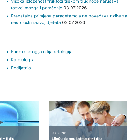
Visoka izloženost fruktozi tijekom trudnoće narušava
razvoj mozga i pamćenje
03.07.2026.
Prenatalna primjena paracetamola ne povećava rizike za
neurološki razvoj djeteta
02.07.2026.
Endokrinologija i dijabetologija
Kardiologija
Pedijatrija
03.08.2010.
 - II dio
Liječenje neplodnosti - I dio