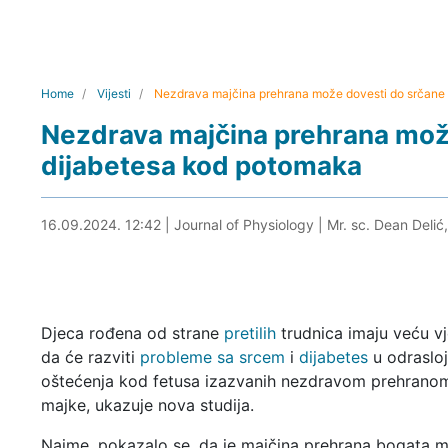
Home
Vijesti
Nezdrava majčina prehrana može dovesti do srčane b
Nezdrava majčina prehrana može
dijabetesa kod potomaka
16.09.2024. 13:01
16.09.2024. 12:42
|
Journal of Physiology
|
Mr. sc. Dean Delić
Djeca rođena od strane
pretilih
trudnica imaju veću vj
da će razviti
probleme sa srcem
i
dijabetes
u odraslo
oštećenja kod fetusa izazvanih nezdravom prehranom
majke, ukazuje nova studija.
Naime, pokazalo se, da je majčina prehrana bogata 