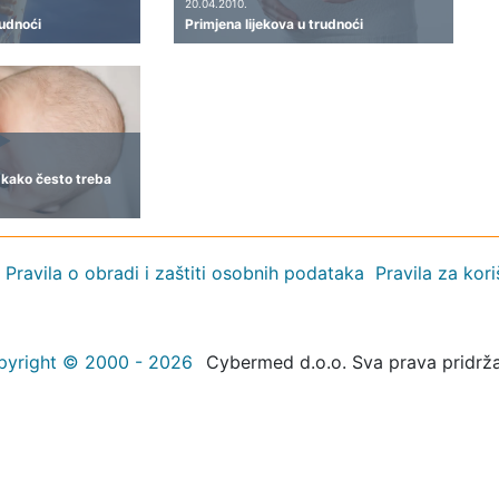
20.04.2010.
rudnoći
Primjena lijekova u trudnoći
i kako često treba
Pravila o obradi i zaštiti osobnih podataka
Pravila za kor
pyright © 2000 - 2026
Cybermed d.o.o. Sva prava pridrž