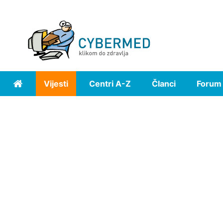
Vijesti
Centri A-Z
Članci
Forum
Home