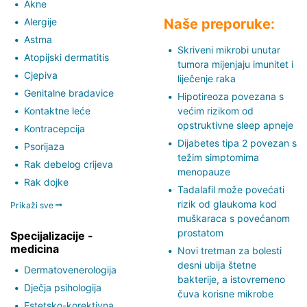
Akne
Alergije
Naše preporuke:
Astma
Skriveni mikrobi unutar
Atopijski dermatitis
tumora mijenjaju imunitet i
Cjepiva
liječenje raka
Genitalne bradavice
Hipotireoza povezana s
Kontaktne leće
većim rizikom od
opstruktivne sleep apneje
Kontracepcija
Dijabetes tipa 2 povezan s
Psorijaza
težim simptomima
Rak debelog crijeva
menopauze
Rak dojke
Tadalafil može povećati
rizik od glaukoma kod
Prikaži sve
muškaraca s povećanom
prostatom
Specijalizacije -
medicina
Novi tretman za bolesti
desni ubija štetne
Dermatovenerologija
bakterije, a istovremeno
Dječja psihologija
čuva korisne mikrobe
Estetsko-korektivna