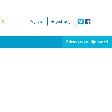
ŽI
Prijava
Registracija
Zdravstveni djelatnici