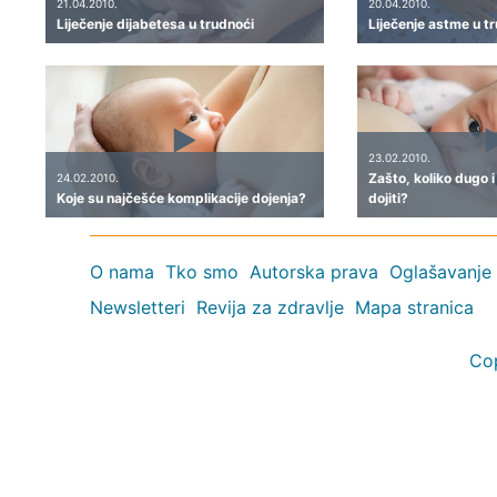
21.04.2010.
20.04.2010.
Liječenje dijabetesa u trudnoći
Liječenje astme u t
23.02.2010.
Zašto, koliko dugo 
24.02.2010.
Koje su najčešće komplikacije dojenja?
dojiti?
O nama
Tko smo
Autorska prava
Oglašavanje
Newsletteri
Revija za zdravlje
Mapa stranica
Co