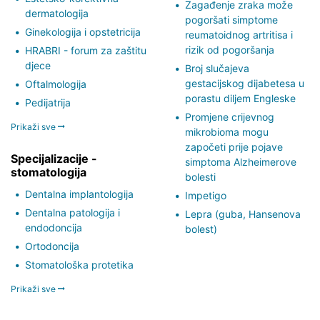
Zagađenje zraka može
dermatologija
pogoršati simptome
Ginekologija i opstetricija
reumatoidnog artritisa i
rizik od pogoršanja
HRABRI - forum za zaštitu
djece
Broj slučajeva
gestacijskog dijabetesa u
Oftalmologija
porastu diljem Engleske
Pedijatrija
Promjene crijevnog
Prikaži sve
mikrobioma mogu
započeti prije pojave
Specijalizacije -
simptoma Alzheimerove
stomatologija
bolesti
Dentalna implantologija
Impetigo
Dentalna patologija i
Lepra (guba, Hansenova
endodoncija
bolest)
Ortodoncija
Stomatološka protetika
Prikaži sve