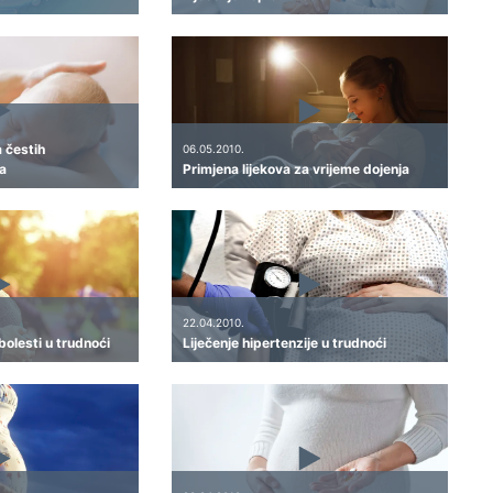
a čestih
06.05.2010.
a
Primjena lijekova za vrijeme dojenja
22.04.2010.
bolesti u trudnoći
Liječenje hipertenzije u trudnoći