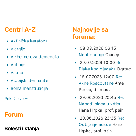
Centri A-Z
Najnovije sa
foruma:
Aktinička keratoza
08.08.2026 06:15
Alergije
Neutropenija
Quincy
Alzheimerova demencija
29.07.2026 10:30
Re:
Aritmije
Dlake kod djecaka
Ogrtac
Astma
15.07.2026 12:00
Re:
Atopijski dermatitis
Akne Roaccutane
Ante
Bolna menstruacija
Perica,
dr. med.
29.06.2026 20:45
Re:
Prikaži sve
Napadi placa u vrticu
Hana Hrpka,
prof. psih.
Forum
20.06.2026 23:35
Re:
Odbijanje nuzde
Hana
Bolesti i stanja
Hrpka,
prof. psih.