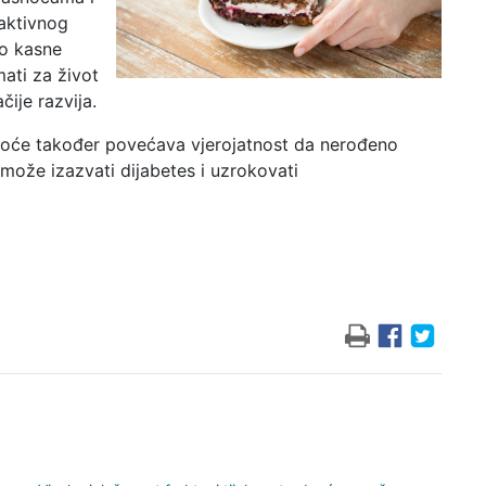
aktivnog
ko kasne
mati za život
ije razvija.
oće također povećava vjerojatnost da nerođeno
 može izazvati dijabetes i uzrokovati