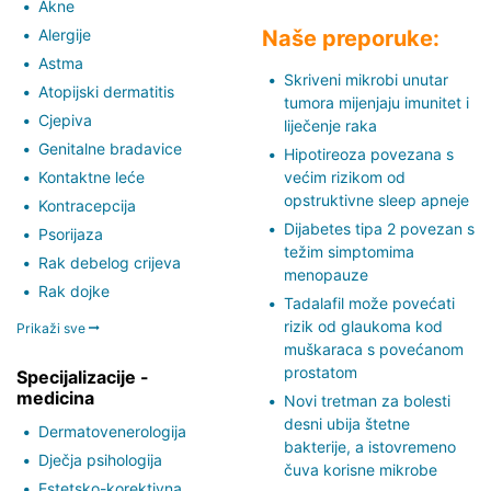
Akne
Alergije
Naše preporuke:
Astma
Skriveni mikrobi unutar
Atopijski dermatitis
tumora mijenjaju imunitet i
Cjepiva
liječenje raka
Genitalne bradavice
Hipotireoza povezana s
Kontaktne leće
većim rizikom od
opstruktivne sleep apneje
Kontracepcija
Dijabetes tipa 2 povezan s
Psorijaza
težim simptomima
Rak debelog crijeva
menopauze
Rak dojke
Tadalafil može povećati
rizik od glaukoma kod
Prikaži sve
muškaraca s povećanom
prostatom
Specijalizacije -
medicina
Novi tretman za bolesti
desni ubija štetne
Dermatovenerologija
bakterije, a istovremeno
Dječja psihologija
čuva korisne mikrobe
Estetsko-korektivna