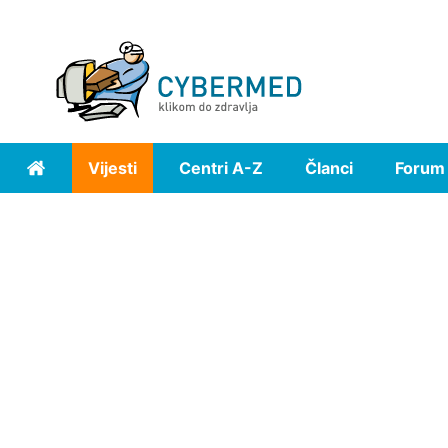
Vijesti
Centri A-Z
Članci
Forum
Home