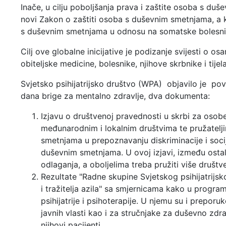
Inače, u cilju poboljšanja prava i zaštite osoba s duš
novi Zakon o zaštiti osoba s duševnim smetnjama, a k
s duševnim smetnjama u odnosu na somatske bolesni
Cilj ove globalne inicijative je podizanje svijesti o os
obiteljske medicine, bolesnike, njihove skrbnike i tijela
Svjetsko psihijatrijsko društvo (WPA) objavilo je p
dana brige za mentalno zdravlje, dva dokumenta:
Izjavu o društvenoj pravednosti u skrbi za oso
međunarodnim i lokalnim društvima te pružatel
smetnjama u prepoznavanju diskriminacije i socij
duševnim smetnjama. U ovoj izjavi, između ostal
odlaganja, a oboljelima treba pružiti više društ
Rezultate "Radne skupine Svjetskog psihijatrijs
i tražitelja azila" sa smjernicama kako u program
psihijatrije i psihoterapije. U njemu su i preporu
javnih vlasti kao i za stručnjake za duševno zdra
njihovi pacijenti.