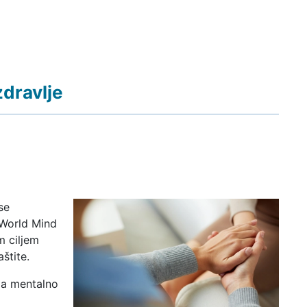
zdravlje
se
(World Mind
m ciljem
aštite.
za mentalno