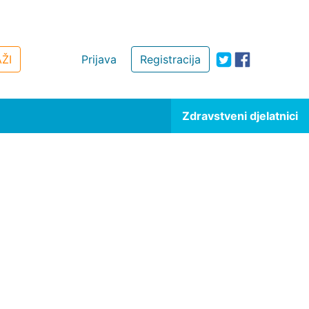
ŽI
Prijava
Registracija
Zdravstveni djelatnici