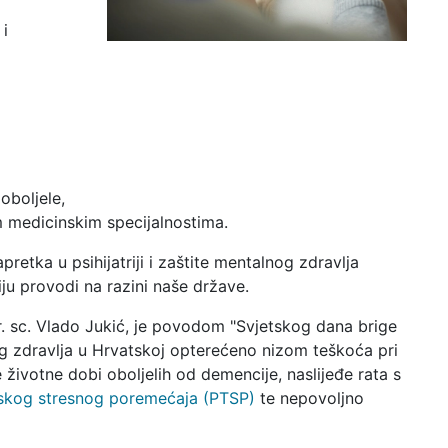
 i
oboljele,
m medicinskim specijalnostima.
pretka u psihijatriji i zaštite mentalnog zdravlja
siju provodi na razini naše države.
dr. sc. Vlado Jukić, je povodom "Svjetskog dana brige
g zdravlja u Hrvatskoj opterećeno nizom teškoća pri
životne dobi oboljelih od demencije, naslijeđe rata s
skog stresnog poremećaja (PTSP)
te nepovoljno