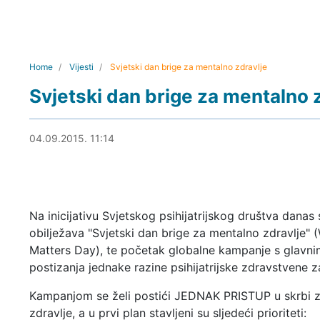
Home
Vijesti
Svjetski dan brige za mentalno zdravlje
Svjetski dan brige za mentalno 
06.09.2015. 11:46
04.09.2015. 11:14
Na inicijativu Svjetskog psihijatrijskog društva danas 
obilježava "Svjetski dan brige za mentalno zdravlje" 
Matters Day), te početak globalne kampanje s glavni
postizanja jednake razine psihijatrijske zdravstvene z
Kampanjom se želi postići JEDNAK PRISTUP u skrbi 
zdravlje, a u prvi plan stavljeni su sljedeći prioriteti: