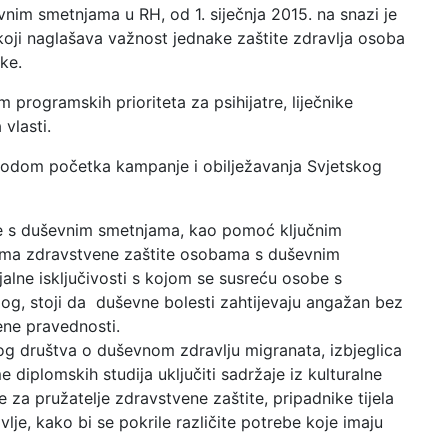
evnim smetnjama u RH, od 1. siječnja 2015. na snazi je
oji naglašava važnost jednake zaštite zdravlja osoba
ke.
am programskih prioriteta za psihijatre, liječnike
 vlasti.
ovodom početka kampanje i obilježavanja Svjetskog
be s duševnim smetnjama, kao pomoć ključnim
jima zdravstvene zaštite osobama s duševnim
alne isključivosti s kojom se susreću osobe s
og, stoji da duševne bolesti zahtijevaju angažan bez
vene pravednosti.
kog društva o duševnom zdravlju migranata, izbjeglica
e diplomskih studija uključiti sadržaje iz kulturalne
ke za pružatelje zdravstvene zaštite, pripadnike tijela
vlje, kako bi se pokrile različite potrebe koje imaju