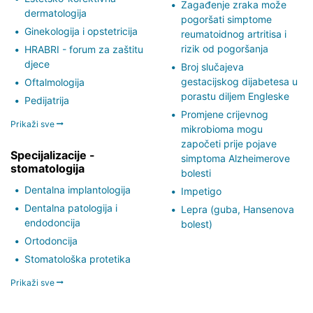
Zagađenje zraka može
dermatologija
pogoršati simptome
Ginekologija i opstetricija
reumatoidnog artritisa i
rizik od pogoršanja
HRABRI - forum za zaštitu
djece
Broj slučajeva
gestacijskog dijabetesa u
Oftalmologija
porastu diljem Engleske
Pedijatrija
Promjene crijevnog
Prikaži sve
mikrobioma mogu
započeti prije pojave
Specijalizacije -
simptoma Alzheimerove
stomatologija
bolesti
Dentalna implantologija
Impetigo
Dentalna patologija i
Lepra (guba, Hansenova
endodoncija
bolest)
Ortodoncija
Stomatološka protetika
Prikaži sve