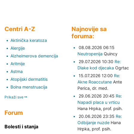
Centri A-Z
Najnovije sa
foruma:
Aktinička keratoza
08.08.2026 06:15
Alergije
Neutropenija
Quincy
Alzheimerova demencija
29.07.2026 10:30
Re:
Aritmije
Dlake kod djecaka
Ogrtac
Astma
15.07.2026 12:00
Re:
Atopijski dermatitis
Akne Roaccutane
Ante
Bolna menstruacija
Perica,
dr. med.
29.06.2026 20:45
Re:
Prikaži sve
Napadi placa u vrticu
Hana Hrpka,
prof. psih.
Forum
20.06.2026 23:35
Re:
Odbijanje nuzde
Hana
Bolesti i stanja
Hrpka,
prof. psih.