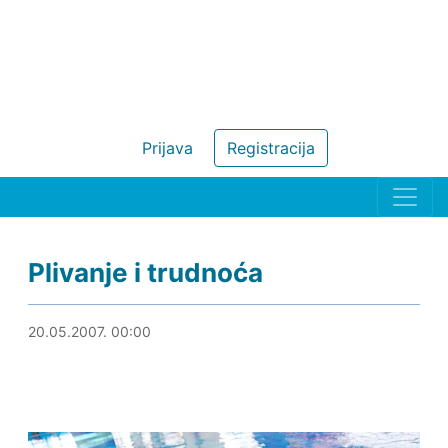
Prijava
Registracija
Plivanje i trudnoća
20.08.2019. 10:56
20.05.2007. 00:00