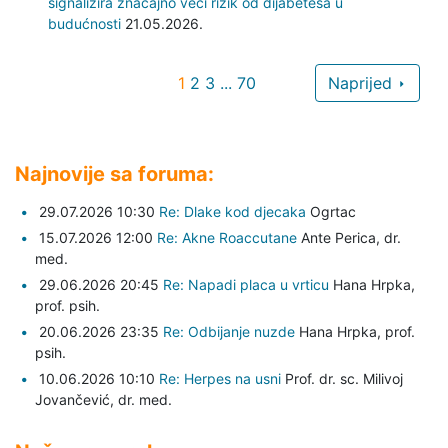
signalizira značajno veći rizik od dijabetesa u
budućnosti
21.05.2026.
1
2
3
...
70
Naprijed
Najnovije sa foruma:
29.07.2026 10:30
Re: Dlake kod djecaka
Ogrtac
15.07.2026 12:00
Re: Akne Roaccutane
Ante Perica,
dr.
med.
29.06.2026 20:45
Re: Napadi placa u vrticu
Hana Hrpka,
prof. psih.
20.06.2026 23:35
Re: Odbijanje nuzde
Hana Hrpka,
prof.
psih.
10.06.2026 10:10
Re: Herpes na usni
Prof. dr. sc. Milivoj
Jovančević,
dr. med.