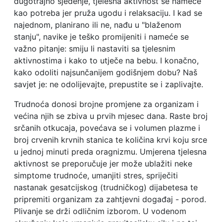
dugotrajno sjedenje, tjelesna aktivnost se nameće
kao potreba jer pruža ugodu i relaksaciju. I kad se
najednom, planirano ili ne, nađu u "blaženom
stanju", navike je teško promijeniti i nameće se
važno pitanje: smiju li nastaviti sa tjelesnim
aktivnostima i kako to utječe na bebu. I konačno,
kako odoliti najsunčanijem godišnjem dobu? Naš
savjet je: ne odolijevajte, prepustite se i zaplivajte.
Trudnoća donosi brojne promjene za organizam i
većina njih se zbiva u prvih mjesec dana. Raste broj
srčanih otkucaja, povećava se i volumen plazme i
broj crvenih krvnih stanica te količina krvi koju srce
u jednoj minuti preda oragnizmu. Umjerena tjelesna
aktivnost se preporučuje jer može ublažiti neke
simptome trudnoće, umanjiti stres, spriječiti
nastanak gesatcijskog (trudničkog) dijabetesa te
pripremiti organizam za zahtjevni događaj - porod.
Plivanje se drži odličnim izborom. U vodenom