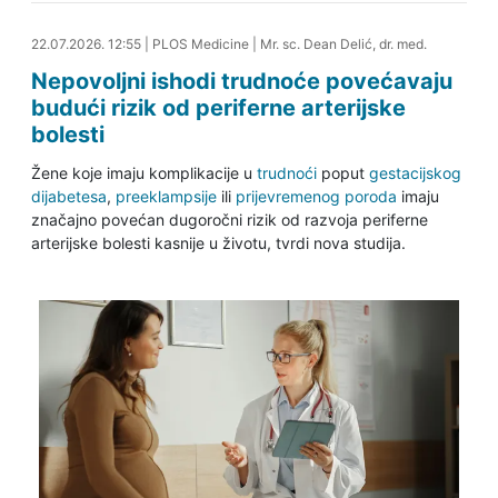
22.07.2026. 13:34
22.07.2026. 12:55
|
PLOS Medicine
|
Mr. sc. Dean Delić, dr. med.
Nepovoljni ishodi trudnoće povećavaju
budući rizik od periferne arterijske
bolesti
Žene koje imaju komplikacije u
trudnoći
poput
gestacijskog
dijabetesa
,
preeklampsije
ili
prijevremenog poroda
imaju
značajno povećan dugoročni rizik od razvoja periferne
arterijske bolesti kasnije u životu, tvrdi nova studija.