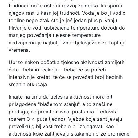
trudnoći može oštetiti razvoj zametka ili usporiti
njegov rast u kasnijoj trudnoći. Voda je bolji vodič
topline nego zrak što je još jedan plus plivanju.
Plivanje u vodi uobičajene temperature dovodi do
manjeg povećanja tjelesne temperature i
nedvojbeno je najbolji izbor tjelovježbe za toplog
vremena.
Ubrzo nakon početka tjelesne aktivnosti zamijetit
ćete i bebinu reakciju. I beba će se početi
intenzivnije kretati te će se povećati broj bebinih
srčanih otkucaja.
Imajte na umu da tjelesna aktivnost mora biti
prilagođena "blaženom stanju", a to znači ne
preduga, ne preintenzivna, postupna i redovita
(barem 3-4 puta tjedno). Vježbe koje zahtijevaju
preveliku gibljivost trebalo bi izbjegavati kao i
aktivnosti koje zahtijevaju skakanje i brze promjene