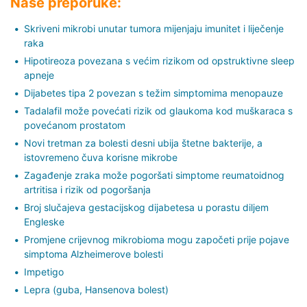
Naše preporuke:
Skriveni mikrobi unutar tumora mijenjaju imunitet i liječenje
raka
Hipotireoza povezana s većim rizikom od opstruktivne sleep
apneje
Dijabetes tipa 2 povezan s težim simptomima menopauze
Tadalafil može povećati rizik od glaukoma kod muškaraca s
povećanom prostatom
Novi tretman za bolesti desni ubija štetne bakterije, a
istovremeno čuva korisne mikrobe
Zagađenje zraka može pogoršati simptome reumatoidnog
artritisa i rizik od pogoršanja
Broj slučajeva gestacijskog dijabetesa u porastu diljem
Engleske
Promjene crijevnog mikrobioma mogu započeti prije pojave
simptoma Alzheimerove bolesti
Impetigo
Lepra (guba, Hansenova bolest)