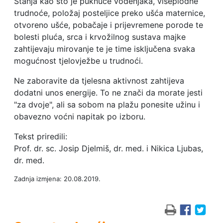
Stanja kao što je puknuće vodenjaka, višeplodne
trudnoće, položaj posteljice preko ušća maternice,
otvoreno ušće, pobačaje i prijevremene porode te
bolesti pluća, srca i krvožilnog sustava majke
zahtijevaju mirovanje te je time isključena svaka
mogućnost tjelovježbe u trudnoći.
Ne zaboravite da tjelesna aktivnost zahtijeva
dodatni unos energije. To ne znači da morate jesti
"za dvoje", ali sa sobom na plažu ponesite užinu i
obavezno voćni napitak po izboru.
Tekst priredili:
Prof. dr. sc. Josip Djelmiš, dr. med. i Nikica Ljubas,
dr. med.
Zadnja izmjena: 20.08.2019.