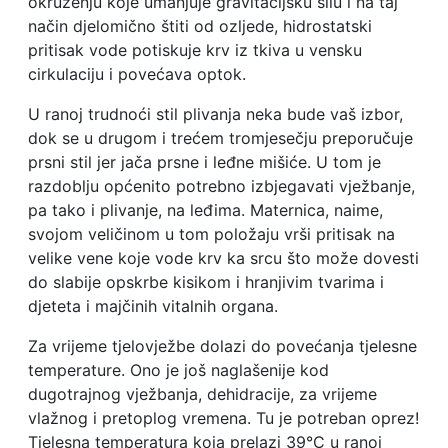
okruženju koje umanjuje gravitacijsku silu i na taj
način djelomično štiti od ozljede, hidrostatski
pritisak vode potiskuje krv iz tkiva u vensku
cirkulaciju i povećava optok.
U ranoj trudnoći stil plivanja neka bude vaš izbor,
dok se u drugom i trećem tromjesečju preporučuje
prsni stil jer jača prsne i leđne mišiće. U tom je
razdoblju općenito potrebno izbjegavati vježbanje,
pa tako i plivanje, na leđima. Maternica, naime,
svojom veličinom u tom položaju vrši pritisak na
velike vene koje vode krv ka srcu što može dovesti
do slabije opskrbe kisikom i hranjivim tvarima i
djeteta i majčinih vitalnih organa.
Za vrijeme tjelovježbe dolazi do povećanja tjelesne
temperature. Ono je još naglašenije kod
dugotrajnog vježbanja, dehidracije, za vrijeme
vlažnog i pretoplog vremena. Tu je potreban oprez!
Tjelesna temperatura koja prelazi 39°C u ranoj