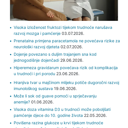
Visoka izloženost fruktozi tijekom trudnoće narušava
razvoj mozga i pamćenje
03.07.2026.
Prenatalna primjena paracetamola ne povećava rizike za
neurološki razvoj djeteta
02.07.2026.
Dojenje povezano s duljim trajanjem sna kod
jednogodišnje dojenčadi
29.06.2026.
Hiperemeza gravidarum povećava rizik od komplikacija
u trudnoći i pri porodu
23.06.2026.
Hranjiva tvar u majčinom mlijeku potiče dugoročni razvoj
imunološkog sustava
19.06.2026.
Može li sok od guave pomoći u sprječavanju
anemije?
01.06.2026.
Visoka doza vitamina D3 u trudnoći može poboljšati
pamćenje djece do 10. godine života
22.05.2026.
Povišena razina glukoze u krvi tijekom trudnoće