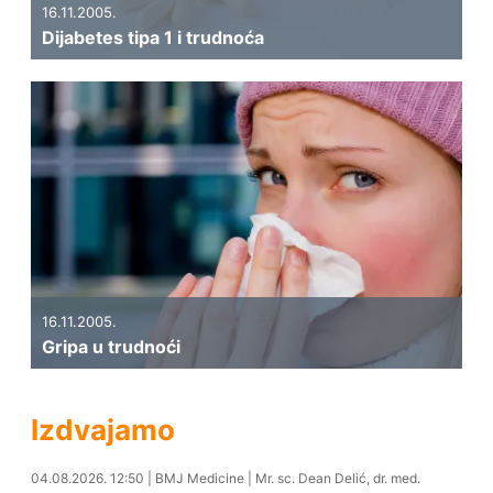
16.11.2005.
Dijabetes tipa 1 i trudnoća
16.11.2005.
Gripa u trudnoći
Izdvajamo
04.08.2026. 14:23
04.08.2026. 12:50
|
BMJ Medicine
|
Mr. sc. Dean Delić, dr. med.