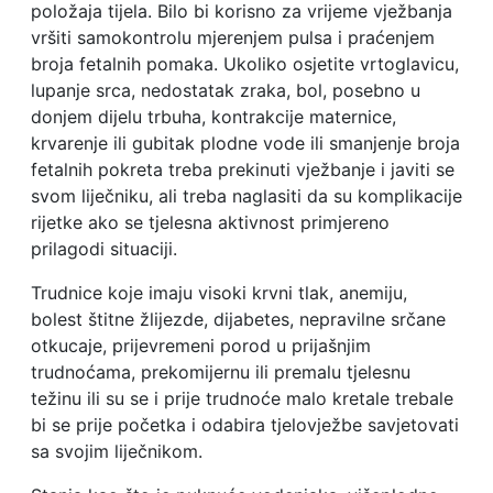
položaja tijela. Bilo bi korisno za vrijeme vježbanja
vršiti samokontrolu mjerenjem pulsa i praćenjem
broja fetalnih pomaka. Ukoliko osjetite vrtoglavicu,
lupanje srca, nedostatak zraka, bol, posebno u
donjem dijelu trbuha, kontrakcije maternice,
krvarenje ili gubitak plodne vode ili smanjenje broja
fetalnih pokreta treba prekinuti vježbanje i javiti se
svom liječniku, ali treba naglasiti da su komplikacije
rijetke ako se tjelesna aktivnost primjereno
prilagodi situaciji.
Trudnice koje imaju visoki krvni tlak, anemiju,
bolest štitne žlijezde, dijabetes, nepravilne srčane
otkucaje, prijevremeni porod u prijašnjim
trudnoćama, prekomijernu ili premalu tjelesnu
težinu ili su se i prije trudnoće malo kretale trebale
bi se prije početka i odabira tjelovježbe savjetovati
sa svojim liječnikom.