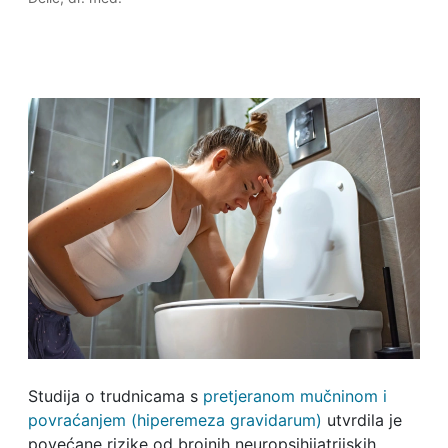
Studija o trudnicama s
pretjeranom mučninom i
povraćanjem (hiperemeza gravidarum)
utvrdila je
povećane rizike od brojnih neuropsihijatrijskih