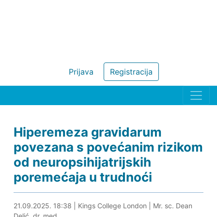
Prijava
Registracija
Hiperemeza gravidarum
povezana s povećanim rizikom
od neuropsihijatrijskih
poremećaja u trudnoći
21.09.2025. 21:21
21.09.2025. 18:38
|
Kings College London
|
Mr. sc. Dean
Delić, dr. med.