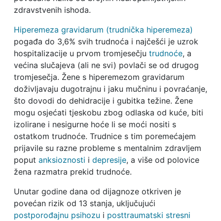
zdravstvenih ishoda.
Hiperemeza gravidarum (trudnička hiperemeza)
pogađa do 3,6% svih trudnoća i najčešći je uzrok
hospitalizacije u prvom tromjesečju
trudnoće
, a
većina slučajeva (ali ne svi) povlači se od drugog
tromjesečja. Žene s hiperemezom gravidarum
doživljavaju dugotrajnu i jaku mučninu i povraćanje,
što dovodi do dehidracije i gubitka težine. Žene
mogu osjećati tjeskobu zbog odlaska od kuće, biti
izolirane i nesigurne hoće li se moći nositi s
ostatkom trudnoće. Trudnice s tim poremećajem
prijavile su razne probleme s mentalnim zdravljem
poput
anksioznosti
i
depresije
, a više od polovice
žena razmatra prekid trudnoće.
Unutar godine dana od dijagnoze otkriven je
povećan rizik od 13 stanja, uključujući
postporođajnu psihozu
i
posttraumatski stresni