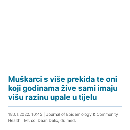
Muškarci s više prekida te oni
koji godinama žive sami imaju
višu razinu upale u tijelu
18.01.2022. 11:03
18.01.2022. 10:45
|
Journal of Epidemiology & Community
Health
|
Mr. sc. Dean Delić, dr. med.