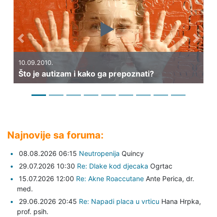
Previous
Next
10.09.2010.
20
Što je autizam i kako ga prepoznati?
Št
Najnovije sa foruma:
08.08.2026 06:15
Neutropenija
Quincy
29.07.2026 10:30
Re: Dlake kod djecaka
Ogrtac
15.07.2026 12:00
Re: Akne Roaccutane
Ante Perica,
dr.
med.
29.06.2026 20:45
Re: Napadi placa u vrticu
Hana Hrpka,
prof. psih.