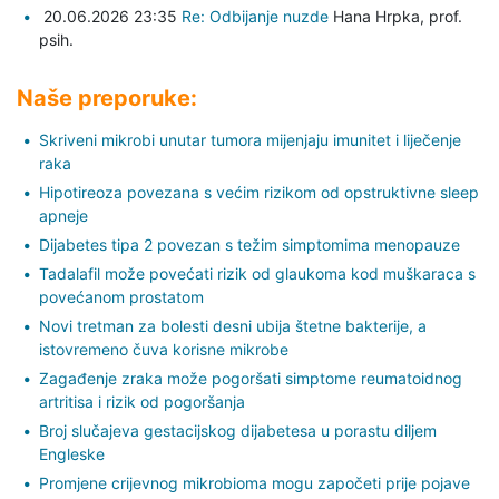
20.06.2026 23:35
Re: Odbijanje nuzde
Hana Hrpka,
prof.
psih.
Naše preporuke:
Skriveni mikrobi unutar tumora mijenjaju imunitet i liječenje
raka
Hipotireoza povezana s većim rizikom od opstruktivne sleep
apneje
Dijabetes tipa 2 povezan s težim simptomima menopauze
Tadalafil može povećati rizik od glaukoma kod muškaraca s
povećanom prostatom
Novi tretman za bolesti desni ubija štetne bakterije, a
istovremeno čuva korisne mikrobe
Zagađenje zraka može pogoršati simptome reumatoidnog
artritisa i rizik od pogoršanja
Broj slučajeva gestacijskog dijabetesa u porastu diljem
Engleske
Promjene crijevnog mikrobioma mogu započeti prije pojave