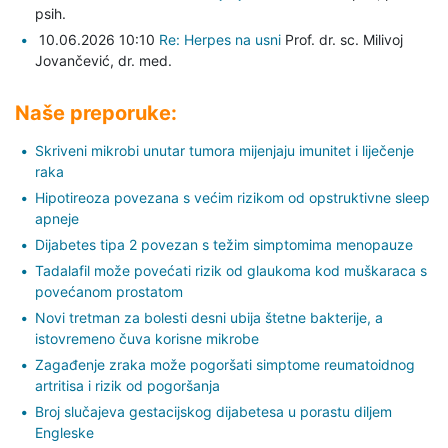
psih.
10.06.2026 10:10
Re: Herpes na usni
Prof. dr. sc. Milivoj
Jovančević,
dr. med.
Naše preporuke:
Skriveni mikrobi unutar tumora mijenjaju imunitet i liječenje
raka
Hipotireoza povezana s većim rizikom od opstruktivne sleep
apneje
Dijabetes tipa 2 povezan s težim simptomima menopauze
Tadalafil može povećati rizik od glaukoma kod muškaraca s
povećanom prostatom
Novi tretman za bolesti desni ubija štetne bakterije, a
istovremeno čuva korisne mikrobe
Zagađenje zraka može pogoršati simptome reumatoidnog
artritisa i rizik od pogoršanja
Broj slučajeva gestacijskog dijabetesa u porastu diljem
Engleske