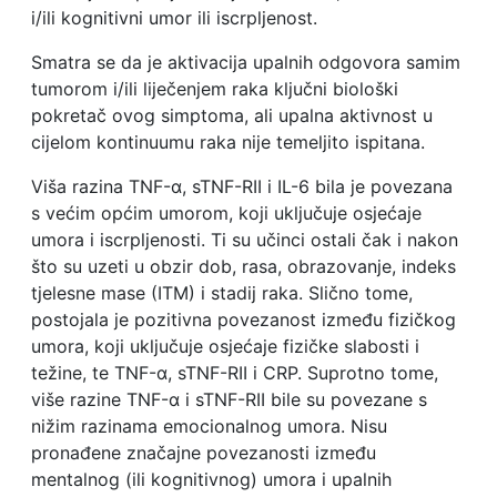
i/ili kognitivni umor ili iscrpljenost.
Smatra se da je aktivacija upalnih odgovora samim
tumorom i/ili liječenjem raka ključni biološki
pokretač ovog simptoma, ali upalna aktivnost u
cijelom kontinuumu raka nije temeljito ispitana.
Viša razina TNF-α, sTNF-RII i IL-6 bila je povezana
s većim općim umorom, koji uključuje osjećaje
umora i iscrpljenosti. Ti su učinci ostali čak i nakon
što su uzeti u obzir dob, rasa, obrazovanje, indeks
tjelesne mase (ITM) i stadij raka. Slično tome,
postojala je pozitivna povezanost između fizičkog
umora, koji uključuje osjećaje fizičke slabosti i
težine, te TNF-α, sTNF-RII i CRP. Suprotno tome,
više razine TNF-α i sTNF-RII bile su povezane s
nižim razinama emocionalnog umora. Nisu
pronađene značajne povezanosti između
mentalnog (ili kognitivnog) umora i upalnih