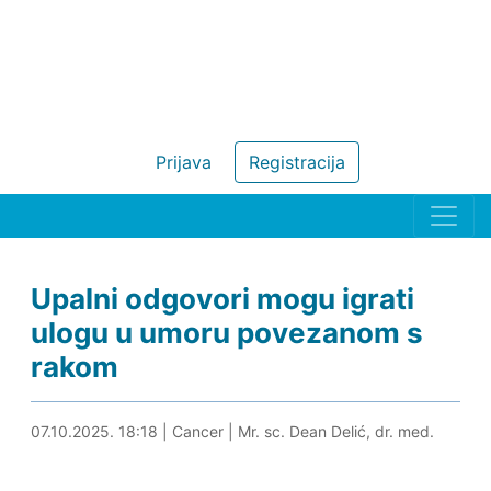
Prijava
Registracija
Upalni odgovori mogu igrati
ulogu u umoru povezanom s
rakom
07.10.2025. 18:30
07.10.2025. 18:18
|
Cancer
|
Mr. sc. Dean Delić, dr. med.