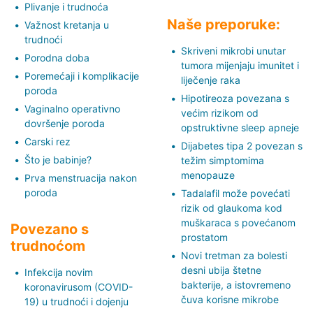
Plivanje i trudnoća
Naše preporuke:
Važnost kretanja u
trudnoći
Skriveni mikrobi unutar
Porodna doba
tumora mijenjaju imunitet i
Poremećaji i komplikacije
liječenje raka
poroda
Hipotireoza povezana s
Vaginalno operativno
većim rizikom od
dovršenje poroda
opstruktivne sleep apneje
Carski rez
Dijabetes tipa 2 povezan s
Što je babinje?
težim simptomima
menopauze
Prva menstruacija nakon
poroda
Tadalafil može povećati
rizik od glaukoma kod
muškaraca s povećanom
Povezano s
prostatom
trudnoćom
Novi tretman za bolesti
desni ubija štetne
Infekcija novim
bakterije, a istovremeno
koronavirusom (COVID-
čuva korisne mikrobe
19) u trudnoći i dojenju