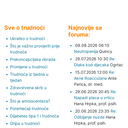
Sve o trudnoći
Najnovije sa
foruma:
Ukratko o trudnoći
08.08.2026 06:15
Što je važno provjeriti prije
Neutropenija
Quincy
trudnoće
29.07.2026 10:30
Re:
Prekoncepcijska obrada
Dlake kod djecaka
Ogrtac
Promjene u trudnoći
15.07.2026 12:00
Re:
Trudnoća iz tjedna u
Akne Roaccutane
Ante
tjedan
Perica,
dr. med.
Zdravstvena skrb u
29.06.2026 20:45
Re:
trudnoći
Napadi placa u vrticu
Što je amniocenteza?
Hana Hrpka,
prof. psih.
Poremećaji trudnoće
20.06.2026 23:35
Re:
Dijabetes tipa 1 i trudnoća
Odbijanje nuzde
Hana
Hrpka,
prof. psih.
Gripa u trudnoći