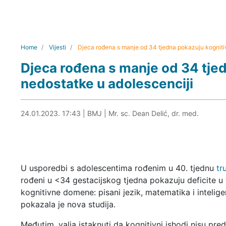
Home
Vijesti
Djeca rođena s manje od 34 tjedna pokazuju kogniti
Djeca rođena s manje od 34 tje
nedostatke u adolescenciji
24.01.2023. 17:56
24.01.2023. 17:43
|
BMJ
|
Mr. sc. Dean Delić, dr. med.
U usporedbi s adolescentima rođenim u 40. tjednu
tr
rođeni u <34 gestacijskog tjedna pokazuju deficite u t
kognitivne domene: pisani jezik, matematika i inteligen
pokazala je nova studija.
Međutim, valja istaknuti da kognitivni ishodi nisu pre