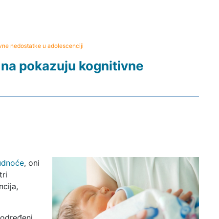
vne nedostatke u adolescenciji
dna pokazuju kognitivne
udnoće
, oni
ri
cija,
dodređeni