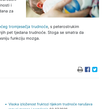
nosti i
vdana za
ećeg tromjesečja trudnoće
, s peterostrukim
njih pet tjedana trudnoće. Stoga se smatra da
asniju funkciju mozga.
Visoka izloženost fruktozi tijekom trudnoće narušava