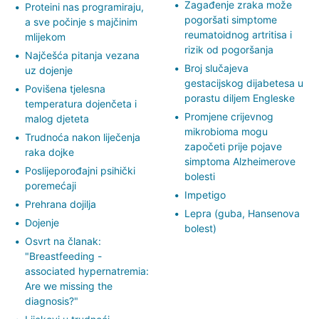
Zagađenje zraka može
Proteini nas programiraju,
pogoršati simptome
a sve počinje s majčinim
reumatoidnog artritisa i
mlijekom
rizik od pogoršanja
Najčešća pitanja vezana
Broj slučajeva
uz dojenje
gestacijskog dijabetesa u
Povišena tjelesna
porastu diljem Engleske
temperatura dojenčeta i
Promjene crijevnog
malog djeteta
mikrobioma mogu
Trudnoća nakon liječenja
započeti prije pojave
raka dojke
simptoma Alzheimerove
Poslijeporođajni psihički
bolesti
poremećaji
Impetigo
Prehrana dojilja
Lepra (guba, Hansenova
Dojenje
bolest)
Osvrt na članak:
"Breastfeeding -
associated hypernatremia:
Are we missing the
diagnosis?"