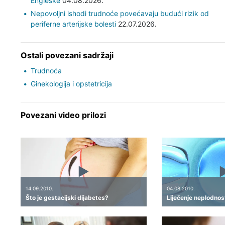
Engleske
04.08.2026.
Nepovoljni ishodi trudnoće povećavaju budući rizik od
periferne arterijske bolesti
22.07.2026.
Ostali povezani sadržaji
Trudnoća
Ginekologija i opstetricija
Povezani video prilozi
14.09.2010.
04.08.2010.
Što je gestacijski dijabetes?
Liječenje neplodnosti