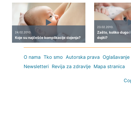
23.02.2010.
Zašto, koliko dugo 
24.02.2010.
Koje su najčešće komplikacije dojenja?
dojiti?
O nama
Tko smo
Autorska prava
Oglašavanje
Newsletteri
Revija za zdravlje
Mapa stranica
Co