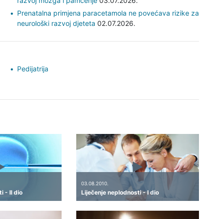
razvoj mozga i pamćenje
03.07.2026.
Prenatalna primjena paracetamola ne povećava rizike za
neurološki razvoj djeteta
02.07.2026.
Pedijatrija
03.08.2010.
 - II dio
Liječenje neplodnosti - I dio