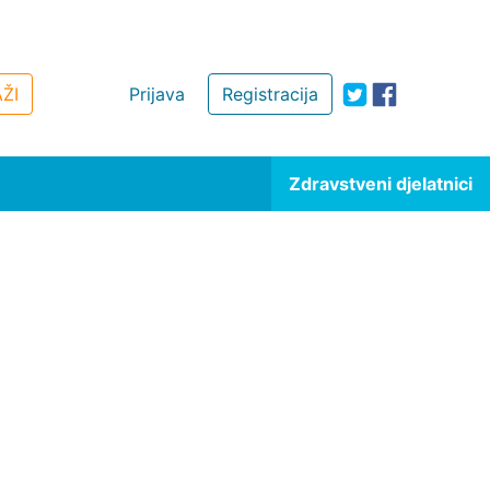
ŽI
Prijava
Registracija
Zdravstveni djelatnici