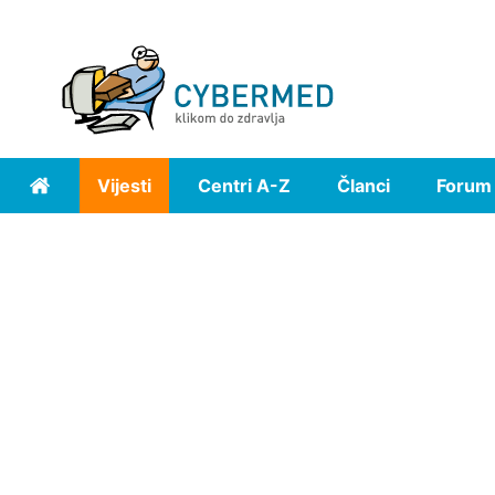
Vijesti
Centri A-Z
Članci
Forum
Home