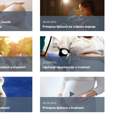
a čestih
06.05.2010.
a
Primjena lijekova za vrijeme dojenja
22.04.2010.
bolesti u trudnoći
Liječenje hipertenzije u trudnoći
20.04.2010.
rudnoći
Primjena lijekova u trudnoći