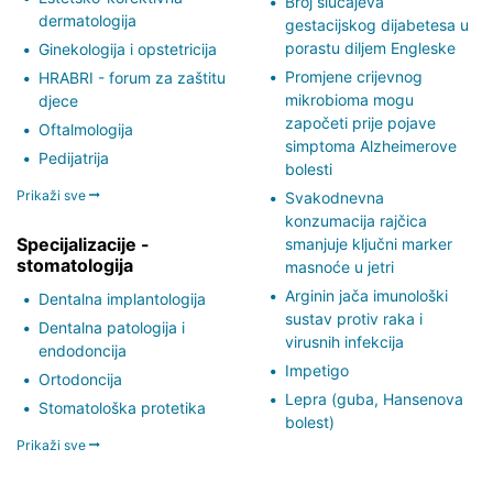
Broj slučajeva
dermatologija
gestacijskog dijabetesa u
porastu diljem Engleske
Ginekologija i opstetricija
Promjene crijevnog
HRABRI - forum za zaštitu
mikrobioma mogu
djece
započeti prije pojave
Oftalmologija
simptoma Alzheimerove
Pedijatrija
bolesti
Prikaži sve
Svakodnevna
konzumacija rajčica
Specijalizacije -
smanjuje ključni marker
stomatologija
masnoće u jetri
Arginin jača imunološki
Dentalna implantologija
sustav protiv raka i
Dentalna patologija i
virusnih infekcija
endodoncija
Impetigo
Ortodoncija
Lepra (guba, Hansenova
Stomatološka protetika
bolest)
Prikaži sve