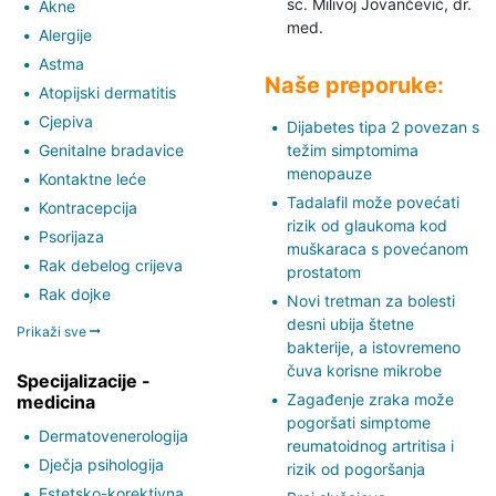
sc. Milivoj Jovančević,
dr.
Akne
med.
Alergije
Astma
Naše preporuke:
Atopijski dermatitis
Cjepiva
Dijabetes tipa 2 povezan s
Genitalne bradavice
težim simptomima
menopauze
Kontaktne leće
Tadalafil može povećati
Kontracepcija
rizik od glaukoma kod
Psorijaza
muškaraca s povećanom
Rak debelog crijeva
prostatom
Rak dojke
Novi tretman za bolesti
desni ubija štetne
Prikaži sve
bakterije, a istovremeno
čuva korisne mikrobe
Specijalizacije -
Zagađenje zraka može
medicina
pogoršati simptome
Dermatovenerologija
reumatoidnog artritisa i
Dječja psihologija
rizik od pogoršanja
Estetsko-korektivna