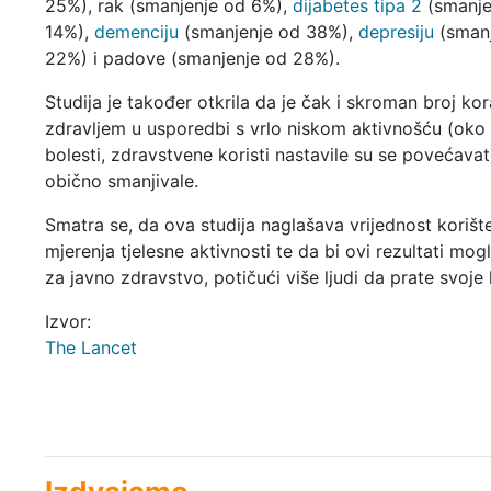
25%), rak (smanjenje od 6%),
dijabetes tipa 2
(smanje
14%),
demenciju
(smanjenje od 38%),
depresiju
(smanj
22%) i padove (smanjenje od 28%).
Studija je također otkrila da je čak i skroman broj 
zdravljem u usporedbi s vrlo niskom aktivnošću (oko
bolesti, zdravstvene koristi nastavile su se povećavati
obično smanjivale.
Smatra se, da ova studija naglašava vrijednost kori
mjerenja tjelesne aktivnosti te da bi ovi rezultati mo
za javno zdravstvo, potičući više ljudi da prate svoje
Izvor:
The Lancet