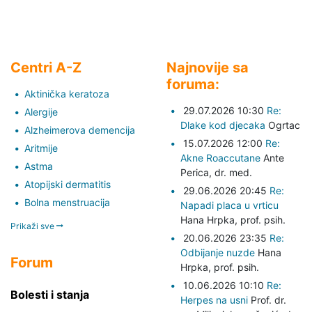
Centri A-Z
Najnovije sa
foruma:
Aktinička keratoza
29.07.2026 10:30
Re:
Alergije
Dlake kod djecaka
Ogrtac
Alzheimerova demencija
15.07.2026 12:00
Re:
Aritmije
Akne Roaccutane
Ante
Astma
Perica,
dr. med.
Atopijski dermatitis
29.06.2026 20:45
Re:
Bolna menstruacija
Napadi placa u vrticu
Hana Hrpka,
prof. psih.
Prikaži sve
20.06.2026 23:35
Re:
Odbijanje nuzde
Hana
Forum
Hrpka,
prof. psih.
10.06.2026 10:10
Re:
Bolesti i stanja
Herpes na usni
Prof. dr.