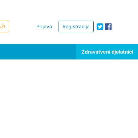
ŽI
Prijava
Registracija
Zdravstveni djelatnici