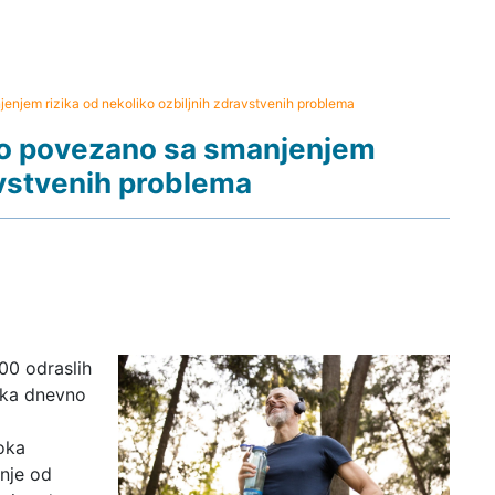
njem rizika od nekoliko ozbiljnih zdravstvenih problema
no povezano sa smanjenjem
avstvenih problema
000 odraslih
raka dnevno
oka
nje od