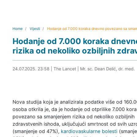
Home
Vijesti
Hodanje od 7.000 koraka dnevno povezano sa smanje
Hodanje od 7.000 koraka dnev
rizika od nekoliko ozbiljnih zdr
25.07.2025. 01:51
24.07.2025. 23:58
|
The Lancet
|
Mr. sc. Dean Delić, dr. med.
Nova studija koja je analizirala podatke više od 160.
osoba otkrila je, da je hodanje od otprilike 7.000 ko
povezano sa smanjenjem rizika od nekoliko ozbiljnih
zdravstvenih ishoda, uključujući smrtnost od svih uzr
(smanjenje od 47%),
kardiovaskularne bolesti
(smanje