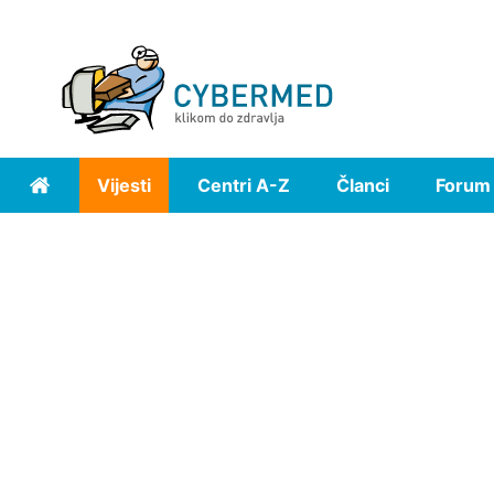
Vijesti
Centri A-Z
Članci
Forum
Home