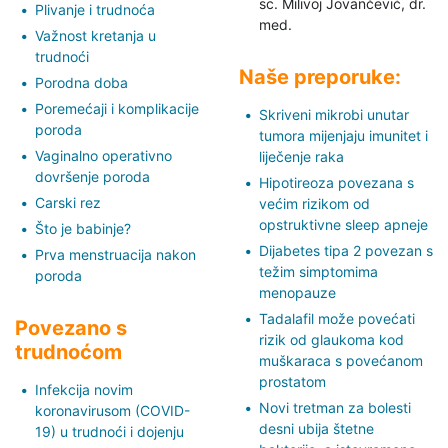
sc. Milivoj Jovančević,
dr.
Plivanje i trudnoća
med.
Važnost kretanja u
trudnoći
Naše preporuke:
Porodna doba
Poremećaji i komplikacije
Skriveni mikrobi unutar
poroda
tumora mijenjaju imunitet i
Vaginalno operativno
liječenje raka
dovršenje poroda
Hipotireoza povezana s
Carski rez
većim rizikom od
opstruktivne sleep apneje
Što je babinje?
Dijabetes tipa 2 povezan s
Prva menstruacija nakon
težim simptomima
poroda
menopauze
Tadalafil može povećati
Povezano s
rizik od glaukoma kod
trudnoćom
muškaraca s povećanom
prostatom
Infekcija novim
Novi tretman za bolesti
koronavirusom (COVID-
desni ubija štetne
19) u trudnoći i dojenju