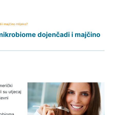
 i majčino mlijeko?
mikrobiome dojenčadi i majčino
merički
i su utjecaj
jevni
krobioma