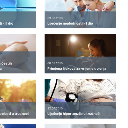
03.08.2010.
 - II dio
Liječenje neplodnosti - I dio
a čestih
06.05.2010.
a
Primjena lijekova za vrijeme dojenja
22.04.2010.
bolesti u trudnoći
Liječenje hipertenzije u trudnoći