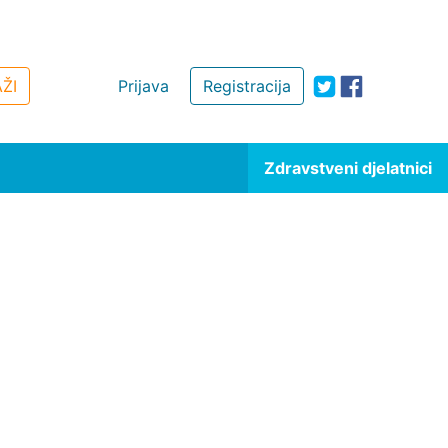
ŽI
Prijava
Registracija
Zdravstveni djelatnici