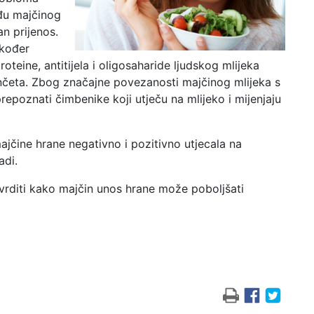
đu majčinog
an prijenos.
akođer
oteine, antitijela i oligosaharide ljudskog mlijeka
enčeta. Zbog značajne povezanosti majčinog mlijeka s
repoznati čimbenike koji utječu na mlijeko i mijenjaju
ajčine hrane negativno i pozitivno utjecala na
adi.
utvrditi kako majčin unos hrane može poboljšati