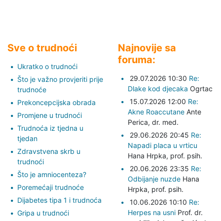
Sve o trudnoći
Najnovije sa
foruma:
Ukratko o trudnoći
29.07.2026 10:30
Re:
Što je važno provjeriti prije
Dlake kod djecaka
Ogrtac
trudnoće
15.07.2026 12:00
Re:
Prekoncepcijska obrada
Akne Roaccutane
Ante
Promjene u trudnoći
Perica,
dr. med.
Trudnoća iz tjedna u
29.06.2026 20:45
Re:
tjedan
Napadi placa u vrticu
Zdravstvena skrb u
Hana Hrpka,
prof. psih.
trudnoći
20.06.2026 23:35
Re:
Što je amniocenteza?
Odbijanje nuzde
Hana
Poremećaji trudnoće
Hrpka,
prof. psih.
Dijabetes tipa 1 i trudnoća
10.06.2026 10:10
Re:
Herpes na usni
Prof. dr.
Gripa u trudnoći