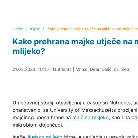
Home
Vijesti
Kako prehrana majke utječe na mikrobiome dojenčadi
Kako prehrana majke utječe na 
mlijeko?
21.03.2023. 10:29
21.03.2023. 10:15
|
Nutrients
|
Mr. sc. Dean Delić, dr. med.
U nedavnoj studiji objavljenoj u časopisu Nutrients, a
znanstvenici sa University of Massachusetts procijenil
majčinog unosa hrane na
majčino mlijeko
, kao i na cri
mikrobiom dojenčadi.
Inače,
ljudsko mlijeko
bitna je varijabla u razvoju mi