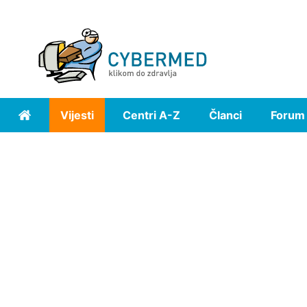
Vijesti
Centri A-Z
Članci
Forum
Home