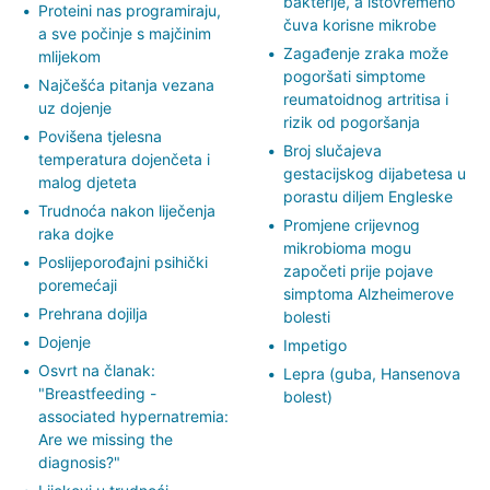
bakterije, a istovremeno
Proteini nas programiraju,
čuva korisne mikrobe
a sve počinje s majčinim
Zagađenje zraka može
mlijekom
pogoršati simptome
Najčešća pitanja vezana
reumatoidnog artritisa i
uz dojenje
rizik od pogoršanja
Povišena tjelesna
Broj slučajeva
temperatura dojenčeta i
gestacijskog dijabetesa u
malog djeteta
porastu diljem Engleske
Trudnoća nakon liječenja
Promjene crijevnog
raka dojke
mikrobioma mogu
Poslijeporođajni psihički
započeti prije pojave
poremećaji
simptoma Alzheimerove
Prehrana dojilja
bolesti
Dojenje
Impetigo
Osvrt na članak:
Lepra (guba, Hansenova
"Breastfeeding -
bolest)
associated hypernatremia:
Are we missing the
diagnosis?"