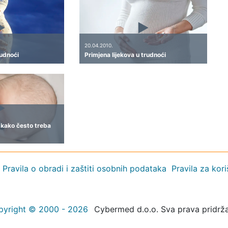
20.04.2010.
rudnoći
Primjena lijekova u trudnoći
i kako često treba
Pravila o obradi i zaštiti osobnih podataka
Pravila za kor
pyright © 2000 - 2026
Cybermed d.o.o. Sva prava pridrž