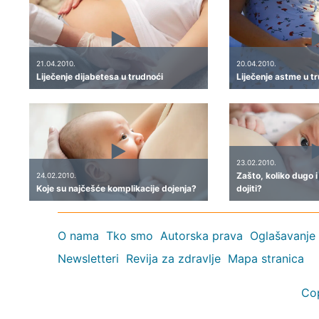
21.04.2010.
20.04.2010.
Liječenje dijabetesa u trudnoći
Liječenje astme u t
23.02.2010.
Zašto, koliko dugo 
24.02.2010.
Koje su najčešće komplikacije dojenja?
dojiti?
O nama
Tko smo
Autorska prava
Oglašavanje
Newsletteri
Revija za zdravlje
Mapa stranica
Co