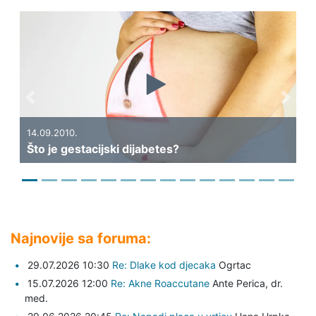
Previous
Next
14.09.2010.
04
Što je gestacijski dijabetes?
Li
Najnovije sa foruma:
29.07.2026 10:30
Re: Dlake kod djecaka
Ogrtac
15.07.2026 12:00
Re: Akne Roaccutane
Ante Perica,
dr.
med.