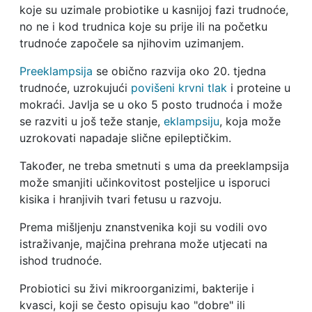
koje su uzimale probiotike u kasnijoj fazi trudnoće,
no ne i kod trudnica koje su prije ili na početku
trudnoće započele sa njihovim uzimanjem.
Preeklampsija
se obično razvija oko 20. tjedna
trudnoće, uzrokujući
povišeni krvni tlak
i proteine u
mokraći. Javlja se u oko 5 posto trudnoća i može
se razviti u još teže stanje,
eklampsiju
, koja može
uzrokovati napadaje slične epileptičkim.
Također, ne treba smetnuti s uma da preeklampsija
može smanjiti učinkovitost posteljice u isporuci
kisika i hranjivih tvari fetusu u razvoju.
Prema mišljenju znanstvenika koji su vodili ovo
istraživanje, majčina prehrana može utjecati na
ishod trudnoće.
Probiotici su živi mikroorganizimi, bakterije i
kvasci, koji se često opisuju kao "dobre" ili