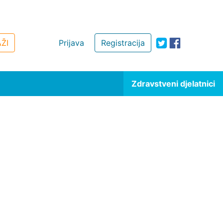
ŽI
Prijava
Registracija
Zdravstveni djelatnici