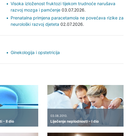
Visoka izloženost fruktozi tijekom trudnoće narušava
razvoj mozga i pamćenje
03.07.2026.
Prenatalna primjena paracetamola ne povećava rizike za
neurološki razvoj djeteta
02.07.2026.
Ginekologija i opstetricija
03.08.2010.
 - II dio
Liječenje neplodnosti - I dio