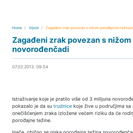
Home
Vijesti
Zagađeni zrak povezan s nižom porođajnom težino
Zagađeni zrak povezan s nižom
novorođenčadi
07.02.2013. 10:14
07.02.2013. 09:54
Istraživanje koje je pratilo više od 3 milijuna novorođ
pokazalo je da su
trudnice
koje žive u područjima sa
onečišćenjem zraka izložene većem riziku da će roditi
porođajne težine.
Inače, obično se niska porođajna težina novorođenča