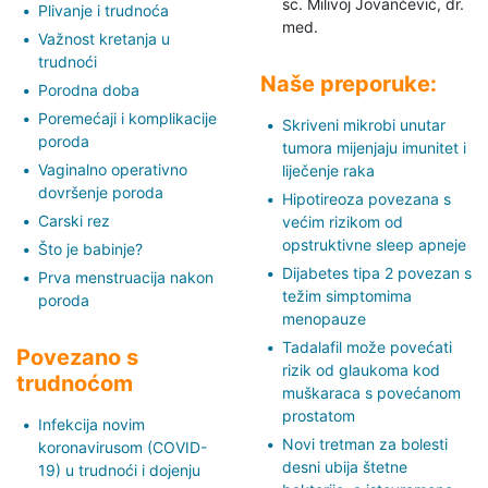
sc. Milivoj Jovančević,
dr.
Plivanje i trudnoća
med.
Važnost kretanja u
trudnoći
Naše preporuke:
Porodna doba
Poremećaji i komplikacije
Skriveni mikrobi unutar
poroda
tumora mijenjaju imunitet i
Vaginalno operativno
liječenje raka
dovršenje poroda
Hipotireoza povezana s
Carski rez
većim rizikom od
opstruktivne sleep apneje
Što je babinje?
Dijabetes tipa 2 povezan s
Prva menstruacija nakon
težim simptomima
poroda
menopauze
Tadalafil može povećati
Povezano s
rizik od glaukoma kod
trudnoćom
muškaraca s povećanom
prostatom
Infekcija novim
Novi tretman za bolesti
koronavirusom (COVID-
desni ubija štetne
19) u trudnoći i dojenju