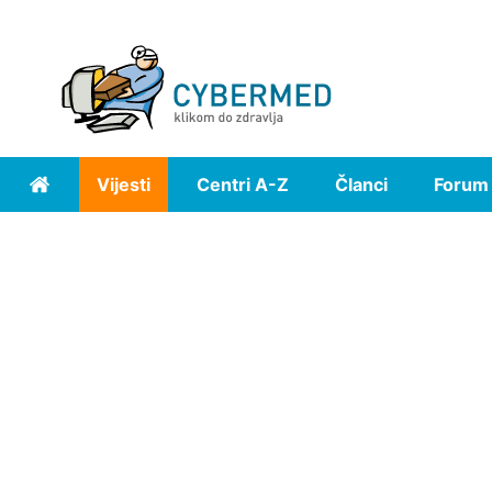
Vijesti
Centri A-Z
Članci
Forum
Home