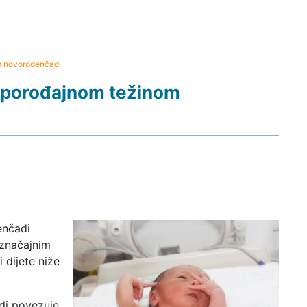
m novorođenčadi
 porođajnom težinom
enčadi
 značajnim
 dijete niže
di povezuje