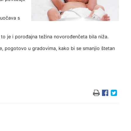
suočava s
 to je i porođajna težina novorođenčeta bila niža.
iše, pogotovo u gradovima, kako bi se smanjio štetan