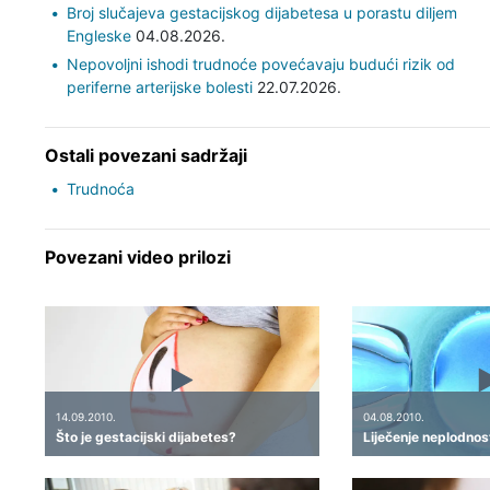
Broj slučajeva gestacijskog dijabetesa u porastu diljem
Engleske
04.08.2026.
Nepovoljni ishodi trudnoće povećavaju budući rizik od
periferne arterijske bolesti
22.07.2026.
Ostali povezani sadržaji
Trudnoća
Povezani video prilozi
14.09.2010.
04.08.2010.
Što je gestacijski dijabetes?
Liječenje neplodnosti