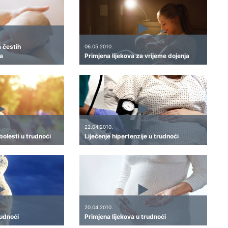
a čestih
06.05.2010.
a
Primjena lijekova za vrijeme dojenja
22.04.2010.
bolesti u trudnoći
Liječenje hipertenzije u trudnoći
20.04.2010.
rudnoći
Primjena lijekova u trudnoći