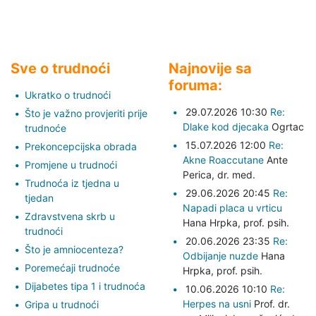
Sve o trudnoći
Najnovije sa
foruma:
Ukratko o trudnoći
29.07.2026 10:30
Re:
Što je važno provjeriti prije
Dlake kod djecaka
Ogrtac
trudnoće
15.07.2026 12:00
Re:
Prekoncepcijska obrada
Akne Roaccutane
Ante
Promjene u trudnoći
Perica,
dr. med.
Trudnoća iz tjedna u
29.06.2026 20:45
Re:
tjedan
Napadi placa u vrticu
Zdravstvena skrb u
Hana Hrpka,
prof. psih.
trudnoći
20.06.2026 23:35
Re:
Što je amniocenteza?
Odbijanje nuzde
Hana
Poremećaji trudnoće
Hrpka,
prof. psih.
Dijabetes tipa 1 i trudnoća
10.06.2026 10:10
Re:
Herpes na usni
Prof. dr.
Gripa u trudnoći