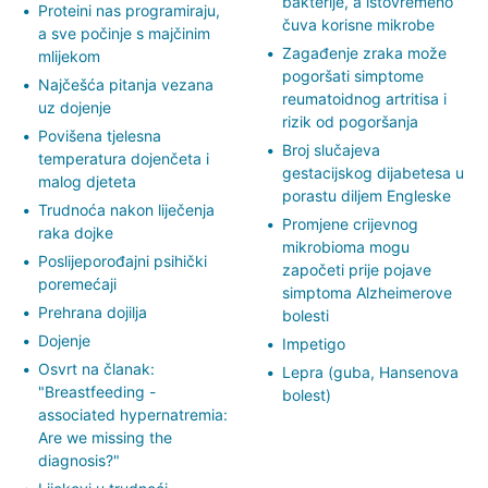
bakterije, a istovremeno
Proteini nas programiraju,
čuva korisne mikrobe
a sve počinje s majčinim
Zagađenje zraka može
mlijekom
pogoršati simptome
Najčešća pitanja vezana
reumatoidnog artritisa i
uz dojenje
rizik od pogoršanja
Povišena tjelesna
Broj slučajeva
temperatura dojenčeta i
gestacijskog dijabetesa u
malog djeteta
porastu diljem Engleske
Trudnoća nakon liječenja
Promjene crijevnog
raka dojke
mikrobioma mogu
Poslijeporođajni psihički
započeti prije pojave
poremećaji
simptoma Alzheimerove
Prehrana dojilja
bolesti
Dojenje
Impetigo
Osvrt na članak:
Lepra (guba, Hansenova
"Breastfeeding -
bolest)
associated hypernatremia:
Are we missing the
diagnosis?"