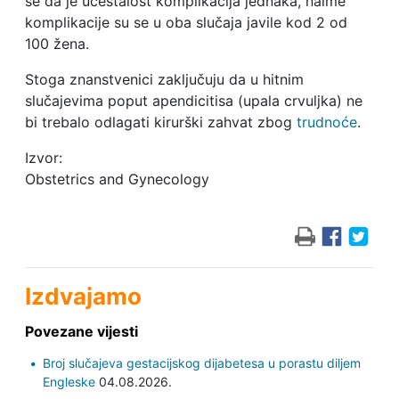
se da je učestalost komplikacija jednaka, naime
komplikacije su se u oba slučaja javile kod 2 od
100 žena.
Stoga znanstvenici zaključuju da u hitnim
slučajevima poput apendicitisa (upala crvuljka) ne
bi trebalo odlagati kirurški zahvat zbog
trudnoće
.
Izvor:
Obstetrics and Gynecology
Izdvajamo
Povezane vijesti
Broj slučajeva gestacijskog dijabetesa u porastu diljem
Engleske
04.08.2026.