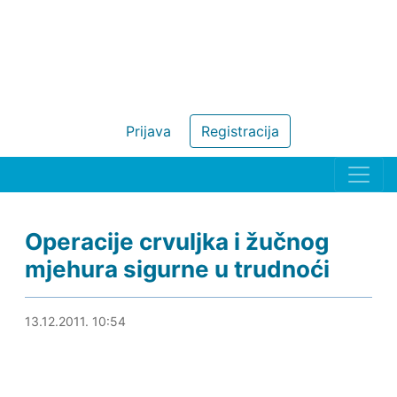
Prijava
Registracija
Operacije crvuljka i žučnog
mjehura sigurne u trudnoći
14.12.2011. 00:32
13.12.2011. 10:54