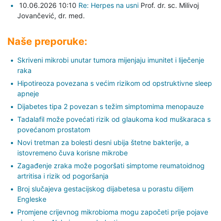
10.06.2026 10:10
Re: Herpes na usni
Prof. dr. sc. Milivoj
Jovančević,
dr. med.
Naše preporuke:
Skriveni mikrobi unutar tumora mijenjaju imunitet i liječenje
raka
Hipotireoza povezana s većim rizikom od opstruktivne sleep
apneje
Dijabetes tipa 2 povezan s težim simptomima menopauze
Tadalafil može povećati rizik od glaukoma kod muškaraca s
povećanom prostatom
Novi tretman za bolesti desni ubija štetne bakterije, a
istovremeno čuva korisne mikrobe
Zagađenje zraka može pogoršati simptome reumatoidnog
artritisa i rizik od pogoršanja
Broj slučajeva gestacijskog dijabetesa u porastu diljem
Engleske
Promjene crijevnog mikrobioma mogu započeti prije pojave