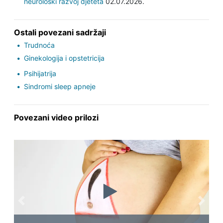
neurološki razvoj djeteta
02.07.2026.
Ostali povezani sadržaji
Trudnoća
Ginekologija i opstetricija
Psihijatrija
Sindromi sleep apneje
Povezani video prilozi
Previous
Next