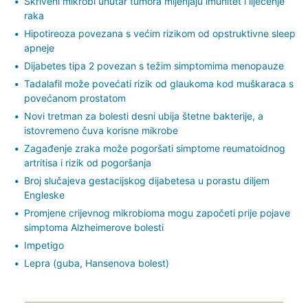
Skriveni mikrobi unutar tumora mijenjaju imunitet i liječenje
raka
Hipotireoza povezana s većim rizikom od opstruktivne sleep
apneje
Dijabetes tipa 2 povezan s težim simptomima menopauze
Tadalafil može povećati rizik od glaukoma kod muškaraca s
povećanom prostatom
Novi tretman za bolesti desni ubija štetne bakterije, a
istovremeno čuva korisne mikrobe
Zagađenje zraka može pogoršati simptome reumatoidnog
artritisa i rizik od pogoršanja
Broj slučajeva gestacijskog dijabetesa u porastu diljem
Engleske
Promjene crijevnog mikrobioma mogu započeti prije pojave
simptoma Alzheimerove bolesti
Impetigo
Lepra (guba, Hansenova bolest)