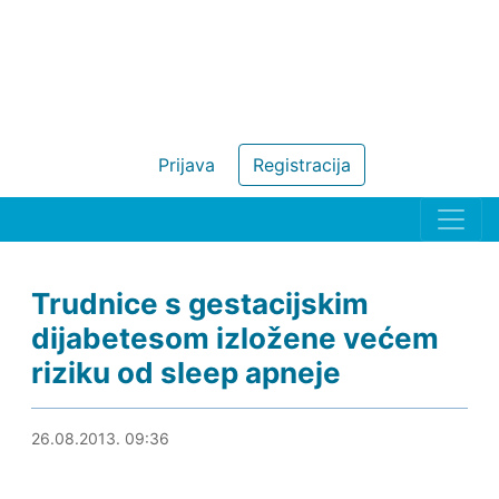
Prijava
Registracija
Trudnice s gestacijskim
dijabetesom izložene većem
riziku od sleep apneje
26.08.2013. 10:00
26.08.2013. 09:36