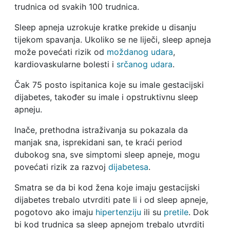
trudnica od svakih 100 trudnica.
Sleep apneja uzrokuje kratke prekide u disanju
tijekom spavanja. Ukoliko se ne liječi, sleep apneja
može povećati rizik od
moždanog udara
,
kardiovaskularne bolesti i
srčanog udara
.
Čak 75 posto ispitanica koje su imale gestacijski
dijabetes, također su imale i opstruktivnu sleep
apneju.
Inače, prethodna istraživanja su pokazala da
manjak sna, isprekidani san, te kraći period
dubokog sna, sve simptomi sleep apneje, mogu
povećati rizik za razvoj
dijabetesa
.
Smatra se da bi kod žena koje imaju gestacijski
dijabetes trebalo utvrditi pate li i od sleep apneje,
pogotovo ako imaju
hipertenziju
ili su
pretile
. Dok
bi kod trudnica sa sleep apnejom trebalo utvrditi