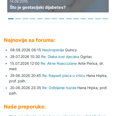
14.09.2010.
04
Što je gestacijski dijabetes?
Li
Najnovije sa foruma:
08.08.2026 06:15
Neutropenija
Quincy
29.07.2026 10:30
Re: Dlake kod djecaka
Ogrtac
15.07.2026 12:00
Re: Akne Roaccutane
Ante Perica,
dr.
med.
29.06.2026 20:45
Re: Napadi placa u vrticu
Hana Hrpka,
prof. psih.
20.06.2026 23:35
Re: Odbijanje nuzde
Hana Hrpka,
prof.
psih.
Naše preporuke: