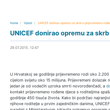
Home
Vijesti
UNICEF donirao opremu za skrb o prijevremeno rođen
UNICEF donirao opremu za skrb 
29.07.2015. 13:02
29.07.2015. 12:47
U Hrvatskoj se godišnje prijevremeno rodi oko 2.200 
cijelom svijetu oko 15 milijuna. Prijevremeni dolazak n
jedan je od vodećih uzroka smrti novorođenčadi, a
d
kontakt prijevremeno rođene djece s roditeljima spaš
godišnje 450 tisuća života. Kako bi podržao najranjivi
njihove roditelje u prvim zajedničkim danima, UNICEF
suradnji s Ministarstvom zdravlja pokrenuo program 