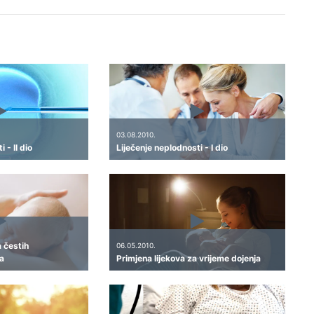
03.08.2010.
 - II dio
Liječenje neplodnosti - I dio
a čestih
06.05.2010.
a
Primjena lijekova za vrijeme dojenja