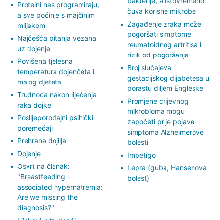
bakterije, a istovremeno
Proteini nas programiraju,
čuva korisne mikrobe
a sve počinje s majčinim
Zagađenje zraka može
mlijekom
pogoršati simptome
Najčešća pitanja vezana
reumatoidnog artritisa i
uz dojenje
rizik od pogoršanja
Povišena tjelesna
Broj slučajeva
temperatura dojenčeta i
gestacijskog dijabetesa u
malog djeteta
porastu diljem Engleske
Trudnoća nakon liječenja
Promjene crijevnog
raka dojke
mikrobioma mogu
Poslijeporođajni psihički
započeti prije pojave
poremećaji
simptoma Alzheimerove
Prehrana dojilja
bolesti
Dojenje
Impetigo
Osvrt na članak:
Lepra (guba, Hansenova
"Breastfeeding -
bolest)
associated hypernatremia:
Are we missing the
diagnosis?"