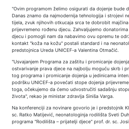
"Ovim programom želimo osigurati da dojenje bude dob
Danas znamo da najmodernija tehnologija i strojevi ne
tijela, zvuk njihovih otkucaja srca te dobrobit majčina 
prijevremeno rođenu djecu. Zahvaljujemo donatorima ko
djecu i pomogli nam da nabavimo ovu opremu te održim
kontakt "koža na kožu" postali standard i na neonatolo
predstojnica Ureda UNICEF-a Valentina Otmačić.
"Usvajanjem Programa za zaštitu i promicanje dojenja 
ostvarivanje prava djece na najbolju moguću skrb i pr
tog programa i promicanje dojenja u jedinicama inten
podršku UNICEF-a povećati stope dojenja prijevremen
toga, očekujemo da ćemo udvostručiti sadašnju stopu
života", rekao je ministar zdravlja Siniša Varga.
Na konferenciji za novinare govorio je i predstojnik K
sc. Ratko Matijević, neonatologinja rodilišta Sveti Duh
programa "Rodilišta – prijatelji djece" prof. dr. sc. Jos