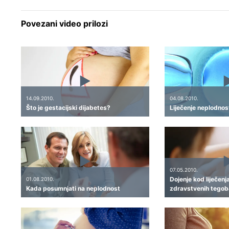
Povezani video prilozi
14.09.2010.
04.08.2010.
Što je gestacijski dijabetes?
Liječenje neplodnosti
07.05.2010.
Dojenje kod liječenj
01.08.2010.
Kada posumnjati na neplodnost
zdravstvenih tegob