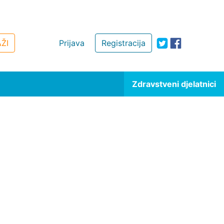
ŽI
Prijava
Registracija
Zdravstveni djelatnici