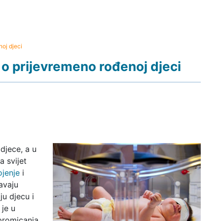
oj djeci
o prijevremeno rođenoj djeci
djece, a u
a svijet
ojenje
i
avaju
ju djecu i
 je u
promicanja