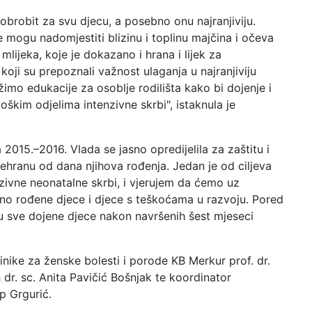
robit za svu djecu, a posebno onu najranjiviju.
 mogu nadomjestiti blizinu i toplinu majčina i očeva
mlijeka, koje je dokazano i hrana i lijek za
ji su prepoznali važnost ulaganja u najranjiviju
o edukacije za osoblje rodilišta kako bi dojenje i
škim odjelima intenzivne skrbi", istaknula je
2015.–2016. Vlada se jasno opredijelila za zaštitu i
ehranu od dana njihova rođenja. Jedan je od ciljeva
zivne neonatalne skrbi, i vjerujem da ćemo uz
o rođene djece i djece s teškoćama u razvoju. Pored
 sve dojene djece nakon navršenih šest mjeseci
linike za ženske bolesti i porode KB Merkur prof. dr.
 dr. sc. Anita Pavičić Bošnjak te koordinator
ip Grgurić.