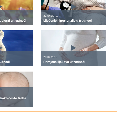
22.04.2010.
bolesti u trudnoći
Liječenje hipertenzije u trudnoći
20.04.2010.
rudnoći
Primjena lijekova u trudnoći
i kako često treba