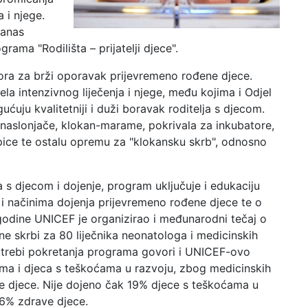
 i njege.
danas
ama "Rodilišta – prijatelji djece".
tora za brži oporavak prijevremeno rođene djece.
a intenzivnog liječenja i njege, među kojima i Odjel
uju kvalitetniji i duži boravak roditelja s djecom.
 naslonjače, klokan-marame, pokrivala za inkubatore,
pice te ostalu opremu za "klokansku skrb", odnosno
 s djecom i dojenje, program uključuje i edukaciju
 i načinima dojenja prijevremeno rođene djece te o
godine UNICEF je organizirao i međunarodni tečaj o
e skrbi za 80 liječnika neonatologa i medicinskih
potrebi pokretanja programa govori i UNICEF-ovo
cima i djeca s teškoćama u razvoju, zbog medicinskih
le djece. Nije dojeno čak 19% djece s teškoćama u
 6% zdrave djece.