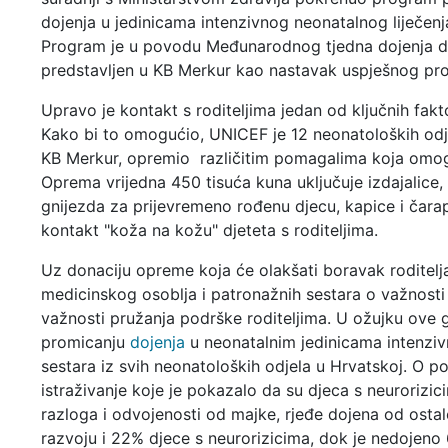
dojenja u jedinicama intenzivnog neonatalnog liječenja
Program je u povodu Međunarodnog tjedna dojenja 
predstavljen u KB Merkur kao nastavak uspješnog progr
Upravo je kontakt s roditeljima jedan od ključnih fak
Kako bi to omogućio, UNICEF je 12 neonatoloških odjel
KB Merkur, opremio različitim pomagalima koja omoguć
Oprema vrijedna 450 tisuća kuna uključuje izdajalice,
gnijezda za prijevremeno rođenu djecu, kapice i čara
kontakt "koža na kožu" djeteta s roditeljima.
Uz donaciju opreme koja će olakšati boravak roditelja
medicinskog osoblja i patronažnih sestara o važnosti
važnosti pružanja podrške roditeljima. U ožujku ove 
promicanju
dojenja
u neonatalnim jedinicama intenzivn
sestara iz svih neonatoloških odjela u Hrvatskoj. O 
istraživanje koje je pokazalo da su djeca s neurorizi
razloga i odvojenosti od majke, rjeđe dojena od osta
razvoju i 22% djece s neurorizicima, dok je nedojeno