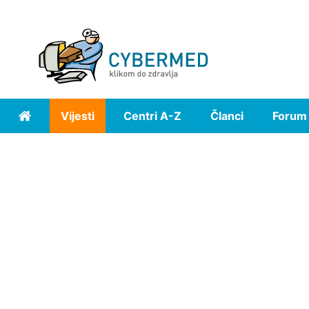
Vijesti
Centri A-Z
Članci
Forum
Home