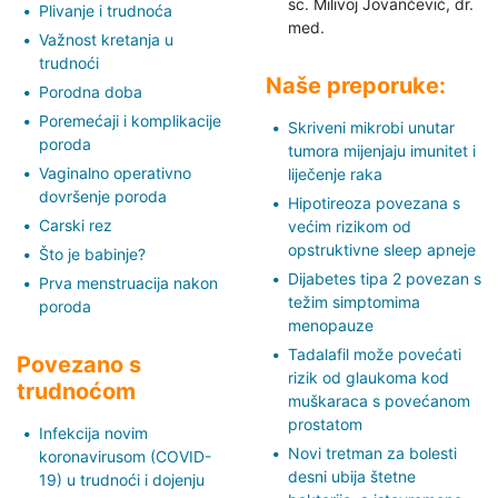
sc. Milivoj Jovančević,
dr.
Plivanje i trudnoća
med.
Važnost kretanja u
trudnoći
Naše preporuke:
Porodna doba
Poremećaji i komplikacije
Skriveni mikrobi unutar
poroda
tumora mijenjaju imunitet i
Vaginalno operativno
liječenje raka
dovršenje poroda
Hipotireoza povezana s
Carski rez
većim rizikom od
opstruktivne sleep apneje
Što je babinje?
Dijabetes tipa 2 povezan s
Prva menstruacija nakon
težim simptomima
poroda
menopauze
Tadalafil može povećati
Povezano s
rizik od glaukoma kod
trudnoćom
muškaraca s povećanom
prostatom
Infekcija novim
Novi tretman za bolesti
koronavirusom (COVID-
desni ubija štetne
19) u trudnoći i dojenju