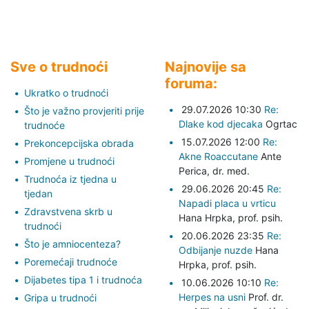
Sve o trudnoći
Najnovije sa
foruma:
Ukratko o trudnoći
29.07.2026 10:30
Re:
Što je važno provjeriti prije
Dlake kod djecaka
Ogrtac
trudnoće
15.07.2026 12:00
Re:
Prekoncepcijska obrada
Akne Roaccutane
Ante
Promjene u trudnoći
Perica,
dr. med.
Trudnoća iz tjedna u
29.06.2026 20:45
Re:
tjedan
Napadi placa u vrticu
Zdravstvena skrb u
Hana Hrpka,
prof. psih.
trudnoći
20.06.2026 23:35
Re:
Što je amniocenteza?
Odbijanje nuzde
Hana
Poremećaji trudnoće
Hrpka,
prof. psih.
Dijabetes tipa 1 i trudnoća
10.06.2026 10:10
Re:
Herpes na usni
Prof. dr.
Gripa u trudnoći