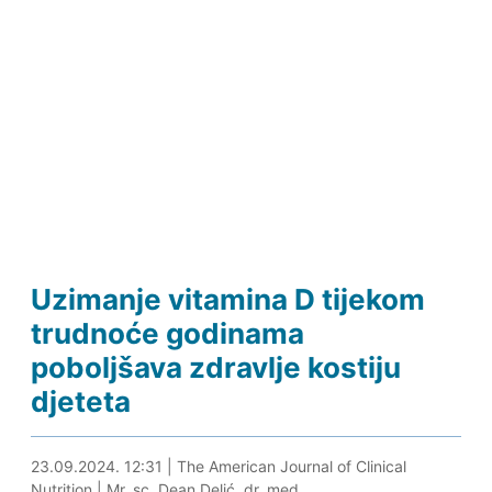
Uzimanje vitamina D tijekom
trudnoće godinama
poboljšava zdravlje kostiju
djeteta
23.09.2024. 12:42
23.09.2024. 12:31
|
The American Journal of Clinical
Nutrition
|
Mr. sc. Dean Delić, dr. med.