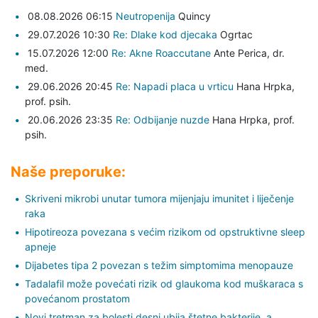
08.08.2026 06:15
Neutropenija
Quincy
29.07.2026 10:30
Re: Dlake kod djecaka
Ogrtac
15.07.2026 12:00
Re: Akne Roaccutane
Ante Perica,
dr.
med.
29.06.2026 20:45
Re: Napadi placa u vrticu
Hana Hrpka,
prof. psih.
20.06.2026 23:35
Re: Odbijanje nuzde
Hana Hrpka,
prof.
psih.
Naše preporuke:
Skriveni mikrobi unutar tumora mijenjaju imunitet i liječenje
raka
Hipotireoza povezana s većim rizikom od opstruktivne sleep
apneje
Dijabetes tipa 2 povezan s težim simptomima menopauze
Tadalafil može povećati rizik od glaukoma kod muškaraca s
povećanom prostatom
Novi tretman za bolesti desni ubija štetne bakterije, a