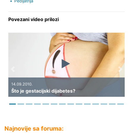
Pedijatrija
Povezani video prilozi
Previous
Next
14.09.2010.
04
Što je gestacijski dijabetes?
Li
Najnovije sa foruma: