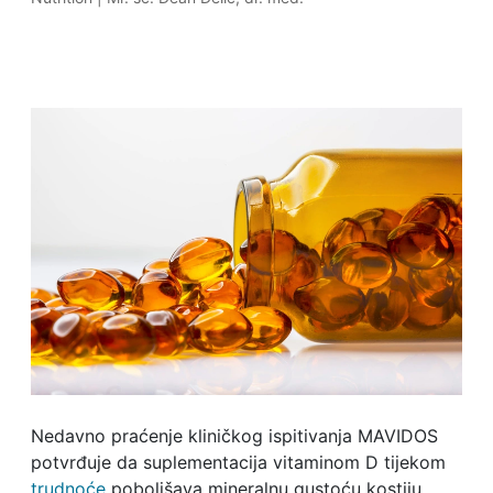
Nedavno praćenje kliničkog ispitivanja MAVIDOS
potvrđuje da suplementacija vitaminom D tijekom
trudnoće
poboljšava mineralnu gustoću kostiju