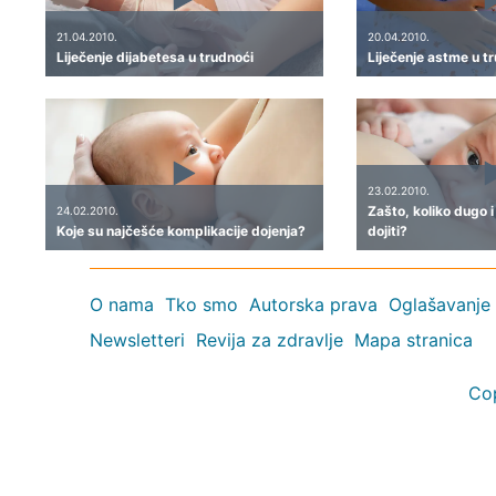
21.04.2010.
20.04.2010.
Liječenje dijabetesa u trudnoći
Liječenje astme u t
23.02.2010.
Zašto, koliko dugo 
24.02.2010.
Koje su najčešće komplikacije dojenja?
dojiti?
O nama
Tko smo
Autorska prava
Oglašavanje
Newsletteri
Revija za zdravlje
Mapa stranica
Co