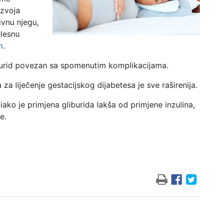
azvoja
ivnu njegu,
elesnu
m
.
iburid povezan sa spomenutim komplikacijama.
 za liječenje gestacijskog dijabetesa je sve raširenija.
 iako je primjena gliburida lakša od primjene inzulina,
e.