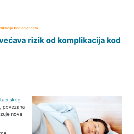
plikacija kod dojenčeta
ovećava rizik od komplikacija kod
tacijskog
), povezana
azuje nova
eme