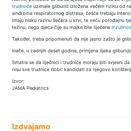
trudnoće
uzimale gliburid izložena većem riziku od r
sindroma respiratornog distresa, češće trebaju intenz
imaju nisku razinu šećera u krvi, te veću porođajnu tj
težinu, nego djeca čije su majke bile liječene
inzulino
Također, treba pripomenuti da nije jasno zašto je gl
Inače, u zadnjih deset godina, primjena lijeka gliburida
Smatra se da liječnici i trudnice moraju biti svjesni da
nisu sve trudnice dobri kandidati za njegovo korištenj
Izvor:
JAMA Pediatrics
Izdvajamo