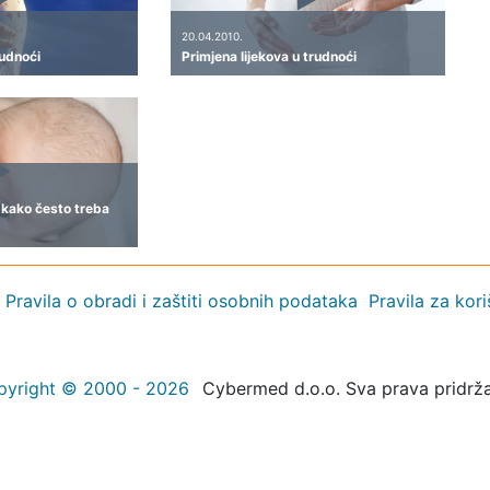
20.04.2010.
rudnoći
Primjena lijekova u trudnoći
i kako često treba
Pravila o obradi i zaštiti osobnih podataka
Pravila za kor
pyright © 2000 - 2026
Cybermed d.o.o. Sva prava pridrž