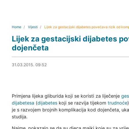
Home
Vijesti
Lijek za gestacijski dijabetes povećava rizik od kom
Lijek za gestacijski dijabetes p
dojenčeta
31.03.2015. 10:21
31.03.2015. 09:52
Primjena lijeka gliburida koji se koristi za liječenje
ges
dijabetesa
(
dijabetes
koji se razvija tijekom
trudnoće
je s razvojem brojnih komplikacija kod dojenčeta, uk
studija.
Naime, pokazalo se da su djeca majki koje su za vrij