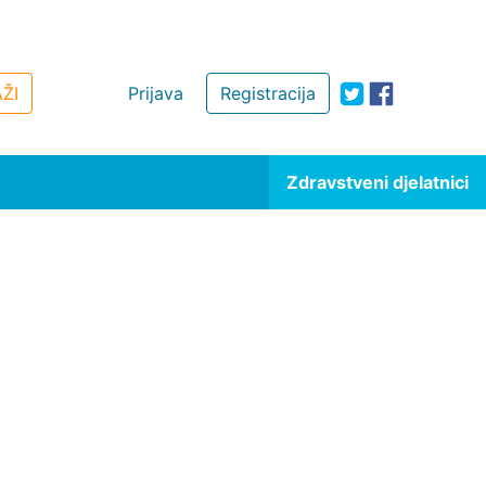
ŽI
Prijava
Registracija
Zdravstveni djelatnici