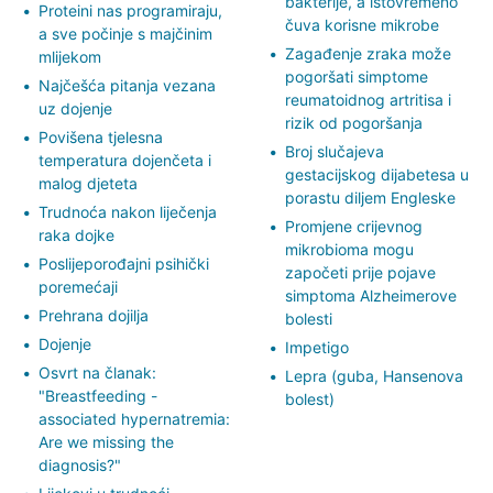
bakterije, a istovremeno
Proteini nas programiraju,
čuva korisne mikrobe
a sve počinje s majčinim
Zagađenje zraka može
mlijekom
pogoršati simptome
Najčešća pitanja vezana
reumatoidnog artritisa i
uz dojenje
rizik od pogoršanja
Povišena tjelesna
Broj slučajeva
temperatura dojenčeta i
gestacijskog dijabetesa u
malog djeteta
porastu diljem Engleske
Trudnoća nakon liječenja
Promjene crijevnog
raka dojke
mikrobioma mogu
Poslijeporođajni psihički
započeti prije pojave
poremećaji
simptoma Alzheimerove
Prehrana dojilja
bolesti
Dojenje
Impetigo
Osvrt na članak:
Lepra (guba, Hansenova
"Breastfeeding -
bolest)
associated hypernatremia:
Are we missing the
diagnosis?"