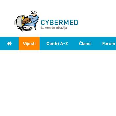
Vijesti
Centri A-Z
Članci
Forum
Home