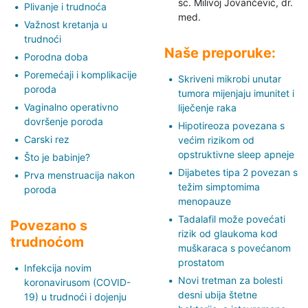
sc. Milivoj Jovančević,
dr.
Plivanje i trudnoća
med.
Važnost kretanja u
trudnoći
Naše preporuke:
Porodna doba
Poremećaji i komplikacije
Skriveni mikrobi unutar
poroda
tumora mijenjaju imunitet i
Vaginalno operativno
liječenje raka
dovršenje poroda
Hipotireoza povezana s
Carski rez
većim rizikom od
opstruktivne sleep apneje
Što je babinje?
Dijabetes tipa 2 povezan s
Prva menstruacija nakon
težim simptomima
poroda
menopauze
Tadalafil može povećati
Povezano s
rizik od glaukoma kod
trudnoćom
muškaraca s povećanom
prostatom
Infekcija novim
Novi tretman za bolesti
koronavirusom (COVID-
desni ubija štetne
19) u trudnoći i dojenju