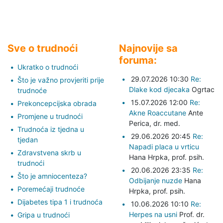
Sve o trudnoći
Najnovije sa
foruma:
Ukratko o trudnoći
29.07.2026 10:30
Re:
Što je važno provjeriti prije
Dlake kod djecaka
Ogrtac
trudnoće
15.07.2026 12:00
Re:
Prekoncepcijska obrada
Akne Roaccutane
Ante
Promjene u trudnoći
Perica,
dr. med.
Trudnoća iz tjedna u
29.06.2026 20:45
Re:
tjedan
Napadi placa u vrticu
Zdravstvena skrb u
Hana Hrpka,
prof. psih.
trudnoći
20.06.2026 23:35
Re:
Što je amniocenteza?
Odbijanje nuzde
Hana
Poremećaji trudnoće
Hrpka,
prof. psih.
Dijabetes tipa 1 i trudnoća
10.06.2026 10:10
Re:
Herpes na usni
Prof. dr.
Gripa u trudnoći