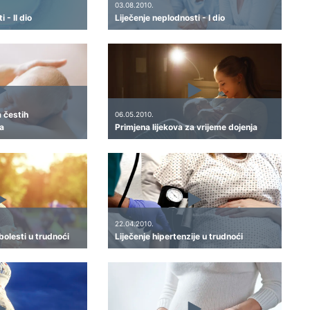
03.08.2010.
 - II dio
Liječenje neplodnosti - I dio
a čestih
06.05.2010.
a
Primjena lijekova za vrijeme dojenja
22.04.2010.
bolesti u trudnoći
Liječenje hipertenzije u trudnoći