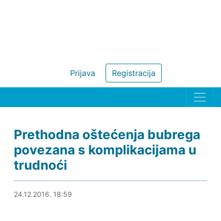
Prijava
Registracija
Prethodna oštećenja bubrega
povezana s komplikacijama u
trudnoći
24.12.2016. 20:13
24.12.2016. 18:59