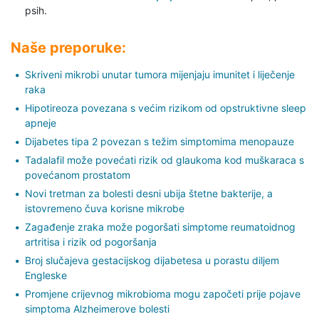
psih.
Naše preporuke:
Skriveni mikrobi unutar tumora mijenjaju imunitet i liječenje
raka
Hipotireoza povezana s većim rizikom od opstruktivne sleep
apneje
Dijabetes tipa 2 povezan s težim simptomima menopauze
Tadalafil može povećati rizik od glaukoma kod muškaraca s
povećanom prostatom
Novi tretman za bolesti desni ubija štetne bakterije, a
istovremeno čuva korisne mikrobe
Zagađenje zraka može pogoršati simptome reumatoidnog
artritisa i rizik od pogoršanja
Broj slučajeva gestacijskog dijabetesa u porastu diljem
Engleske
Promjene crijevnog mikrobioma mogu započeti prije pojave
simptoma Alzheimerove bolesti