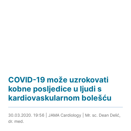
COVID-19 može uzrokovati
kobne posljedice u ljudi s
kardiovaskularnom bolešću
30.03.2020. 21:53
30.03.2020. 19:56
|
JAMA Cardiology
|
Mr. sc. Dean Delić,
dr. med.