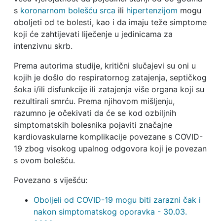
s
koronarnom bolešću srca
ili
hipertenzijom
mogu
oboljeti od te bolesti, kao i da imaju teže simptome
koji će zahtijevati liječenje u jedinicama za
intenzivnu skrb.
Prema autorima studije, kritični slučajevi su oni u
kojih je došlo do respiratornog zatajenja, septičkog
šoka i/ili disfunkcije ili zatajenja više organa koji su
rezultirali smrću. Prema njihovom mišljenju,
razumno je očekivati ​​da će se kod ozbiljnih
simptomatskih bolesnika pojaviti značajne
kardiovaskularne komplikacije povezane s COVID-
19 zbog visokog upalnog odgovora koji je povezan
s ovom bolešću.
Povezano s viješću:
Oboljeli od COVID-19 mogu biti zarazni čak i
nakon simptomatskog oporavka - 30.03.