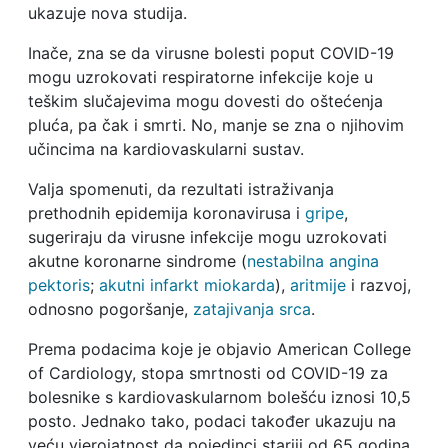
ukazuje nova studija.
Inače, zna se da virusne bolesti poput COVID-19
mogu uzrokovati respiratorne infekcije koje u
teškim slučajevima mogu dovesti do oštećenja
pluća, pa čak i smrti. No, manje se zna o njihovim
učincima na kardiovaskularni sustav.
Valja spomenuti, da rezultati istraživanja
prethodnih epidemija koronavirusa i
gripe
,
sugeriraju da virusne infekcije mogu uzrokovati
akutne koronarne sindrome (
n
estabilna angina
pektoris
;
akutni infarkt miokarda
),
aritmije
i razvoj,
odnosno pogoršanje,
zatajivanja srca
.
Prema podacima koje je objavio American College
of Cardiology, stopa smrtnosti od COVID-19 za
bolesnike s kardiovaskularnom bolešću iznosi 10,5
posto. Jednako tako, podaci također ukazuju na
veću vjerojatnost da pojedinci stariji od 65 godina