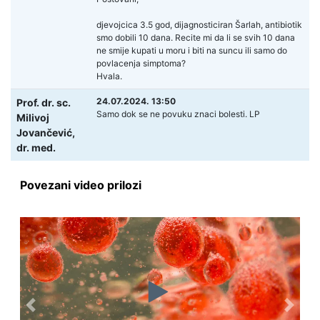
djevojcica 3.5 god, dijagnosticiran Šarlah, antibiotik
smo dobili 10 dana. Recite mi da li se svih 10 dana
ne smije kupati u moru i biti na suncu ili samo do
povlacenja simptoma?
Hvala.
24.07.2024. 13:50
Prof. dr. sc.
Samo dok se ne povuku znaci bolesti. LP
Milivoj
Jovančević,
dr. med.
Povezani video prilozi
Previous
Next