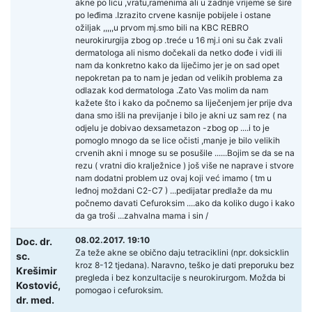
akne po licu ,vratu,ramenima ali u zadnje vrijeme se šire
po leđima .Izrazito crvene kasnije pobijele i ostane
ožiljak ,,,,,u prvom mj.smo bili na KBC REBRO
neurokirurgija zbog op .treće u 16 mj.i oni su čak zvali
dermatologa ali nismo dočekali da netko dođe i vidi ili
nam da konkretno kako da liječimo jer je on sad opet
nepokretan pa to nam je jedan od velikih problema za
odlazak kod dermatologa .Zato Vas molim da nam
kažete što i kako da počnemo sa liječenjem jer prije dva
dana smo išli na previjanje i bilo je akni uz sam rez ( na
odjelu je dobivao dexsametazon -zbog op ....i to je
pomoglo mnogo da se lice očisti ,manje je bilo velikih
crvenih akni i mnoge su se posušile ......Bojim se da se na
rezu ( vratni dio kralježnice ) još više ne naprave i stvore
nam dodatni problem uz ovaj koji već imamo ( tm u
leđnoj moždani C2-C7 ) ...pedijatar predlaže da mu
počnemo davati Cefuroksim ....ako da koliko dugo i kako
da ga troši ...zahvalna mama i sin /
08.02.2017. 19:10
Doc. dr.
Za teže akne se obično daju tetraciklini (npr. doksicklin
sc.
kroz 8-12 tjedana). Naravno, teško je dati preporuku bez
Krešimir
pregleda i bez konzultacije s neurokirurgom. Možda bi
Kostović,
pomogao i cefuroksim.
dr. med.