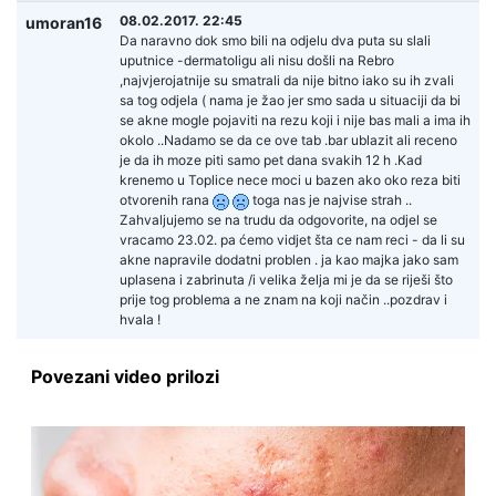
08.02.2017. 22:45
umoran16
Da naravno dok smo bili na odjelu dva puta su slali
uputnice -dermatoligu ali nisu došli na Rebro
,najvjerojatnije su smatrali da nije bitno iako su ih zvali
sa tog odjela ( nama je žao jer smo sada u situaciji da bi
se akne mogle pojaviti na rezu koji i nije bas mali a ima ih
okolo ..Nadamo se da ce ove tab .bar ublazit ali receno
je da ih moze piti samo pet dana svakih 12 h .Kad
krenemo u Toplice nece moci u bazen ako oko reza biti
otvorenih rana
toga nas je najvise strah ..
Zahvaljujemo se na trudu da odgovorite, na odjel se
vracamo 23.02. pa ćemo vidjet šta ce nam reci - da li su
akne napravile dodatni problen . ja kao majka jako sam
uplasena i zabrinuta /i velika želja mi je da se riješi što
prije tog problema a ne znam na koji način ..pozdrav i
hvala !
Povezani video prilozi