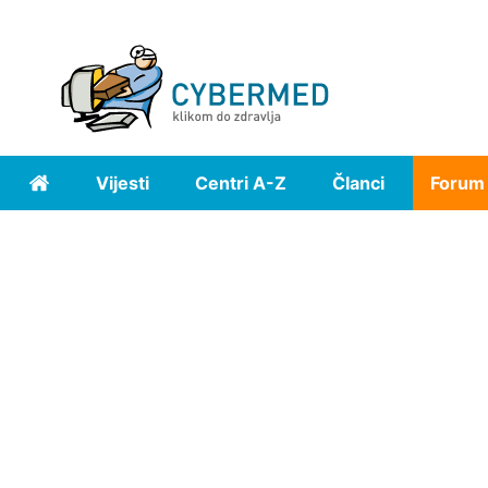
Vijesti
Centri A-Z
Članci
Forum
Home