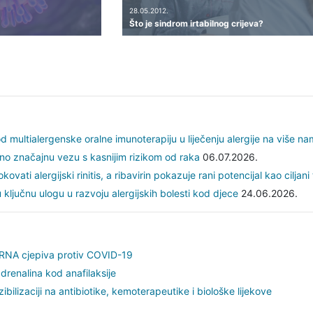
28.05.2012.
Što je sindrom irtabilnog crijeva?
 multialergenske oralne imunoterapiju u liječenju alergije na više nam
 no značajnu vezu s kasnijim rizikom od raka
06.07.2026.
ovati alergijski rinitis, a ribavirin pokazuje rani potencijal kao ciljan
u ključnu ulogu u razvoju alergijskih bolesti kod djece
24.06.2026.
mRNA cjepiva protiv COVID-19
drenalina kod anafilaksije
ilizaciji na antibiotike, kemoterapeutike i biološke lijekove