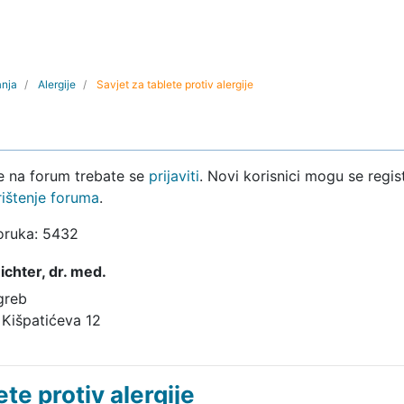
anja
Alergije
Savjet za tablete protiv alergije
ke na forum trebate se
prijaviti
. Novi korisnici mogu se regist
rištenje foruma
.
poruka: 5432
ichter,
dr. med.
greb
 Kišpatićeva 12
ete protiv alergije