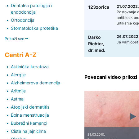
Dentalna patologija i
21.07.2022.
123zorica
endodoncija
Postovanje d
antibiotik pro
Ortodoncija
urtikarije ko
Stomatološka protetika
26.07.2022
Darko
Prikaži sve
Ja vam opet p
Richter,
dr. med.
Centri A-Z
Aktinička keratoza
Alergije
Povezani video prilozi
Alzheimerova demencija
Aritmije
Astma
Atopijski dermatitis
Bolna menstruacija
Bubrežni kamenci
Ciste na jajnicima
29.03.2010.