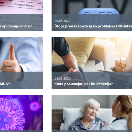
09.05.2020.
na epidemija HIV-a?
Što je predekspozicijska profilaksa HIV-infe
04.05.2020.
i AIDS?
Kada posumnjati na HIV infekciju?