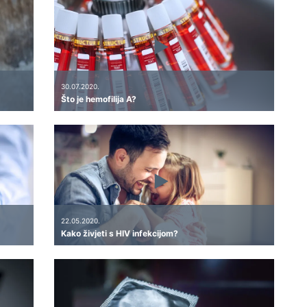
30.07.2020.
Što je hemofilija A?
22.05.2020.
Kako živjeti s HIV infekcijom?