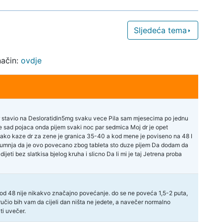
Sljedeća tema
način:
ovdje
dr stavio na Desloratidin5mg svaku vece Pila sam mjesecima po jednu
 se sad pojaca onda pijem svaki noc par sedmica Moj dr je opet
 tako kaze dr za zene je granica 35-40 a kod mene je poviseno na 48 I
 sumnja da je ovo povecano zbog tableta sto duze pijem Da dodam da
jeti bez slatkisa bjelog kruha i slicno Da li mi je taj Jetrena proba
T od 48 nije nikakvo značajno povećanje. do se ne poveća 1,5-2 puta,
ručio bih vam da cijeli dan ništa ne jedete, a navečer normalno
ti uvečer.