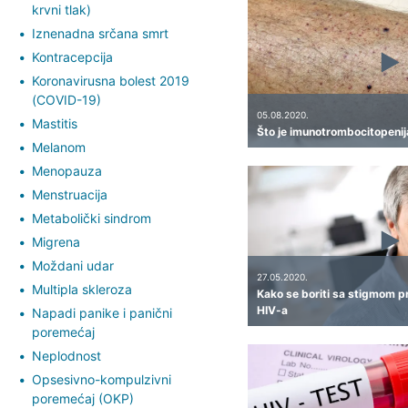
krvni tlak)
Iznenadna srčana smrt
Kontracepcija
Koronavirusna bolest 2019
(COVID-19)
05.08.2020.
Mastitis
Što je imunotrombocitopenij
Melanom
Menopauza
Menstruacija
Metabolički sindrom
Migrena
Moždani udar
27.05.2020.
Multipla skleroza
Kako se boriti sa stigmom p
HIV-a
Napadi panike i panični
poremećaj
Neplodnost
Opsesivno-kompulzivni
poremećaj (OKP)