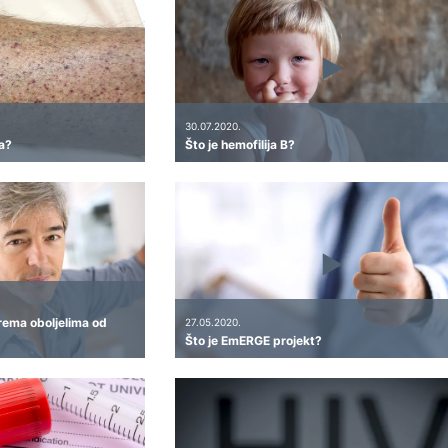
30.07.2020.
a?
Što je hemofilija B?
rema oboljelima od
27.05.2020.
Što je EmERGE projekt?