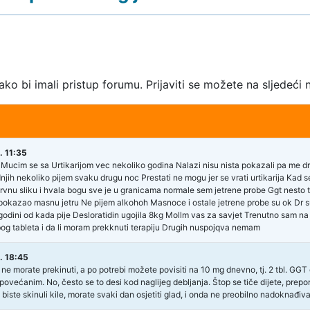
kako bi imali pristup forumu. Prijaviti se možete na sljedeći 
 11:35
 Mucim se sa Urtikarijom vec nekoliko godina Nalazi nisu nista pokazali pa me 
njih nekoliko pijem svaku drugu noc Prestati ne mogu jer se vrati urtikarija Kad
krvnu sliku i hvala bogu sve je u granicama normale sem jetrene probe Ggt nesto
 pokazao masnu jetru Ne pijem alkohoh Masnoce i ostale jetrene probe su ok Dr
godini od kada pije Desloratidin ugojila 8kg Mollm vas za savjet Trenutno sam na di
g tableta i da li moram prekknuti terapiju Drugih nuspojqva nemam
. 18:45
 ne morate prekinuti, a po potrebi možete povisiti na 10 mg dnevno, tj. 2 tbl. GG
ovećanim. No, često se to desi kod naglijeg debljanja. Štop se tiče dijete, prepo
biste skinuli kile, morate svaki dan osjetiti glad, i onda ne preobilno nadoknađiva