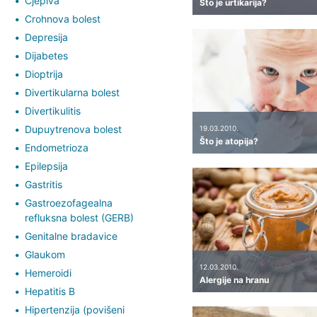
Cjepiva
Što je urtikarija?
Crohnova bolest
Depresija
Dijabetes
Dioptrija
Divertikularna bolest
Divertikulitis
Dupuytrenova bolest
19.03.2010.
Što je atopija?
Endometrioza
Epilepsija
Gastritis
Gastroezofagealna
refluksna bolest (GERB)
Genitalne bradavice
Glaukom
12.03.2010.
Hemeroidi
Alergije na hranu
Hepatitis B
Hipertenzija (povišeni