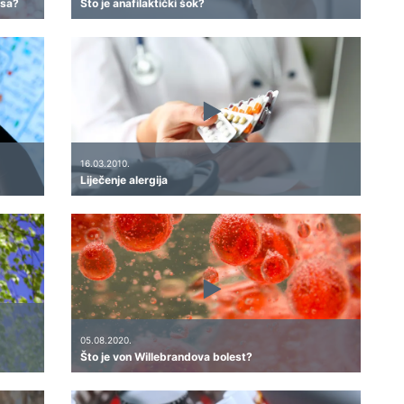
isa?
Što je anafilaktički šok?
16.03.2010.
Liječenje alergija
05.08.2020.
Što je von Willebrandova bolest?