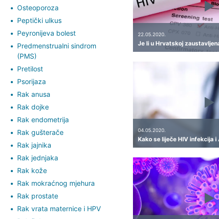
Osteoporoza
Peptički ulkus
Peyronijeva bolest
22.05.2020.
Je li u Hrvatskoj zaustavlje
Predmenstrualni sindrom
(PMS)
Pretilost
Psorijaza
Rak anusa
Rak dojke
Rak endometrija
04.05.2020.
Rak gušterače
Kako se liječe HIV infekcija 
Rak jajnika
Rak jednjaka
Rak kože
Rak mokraćnog mjehura
Rak prostate
Rak vrata maternice i HPV