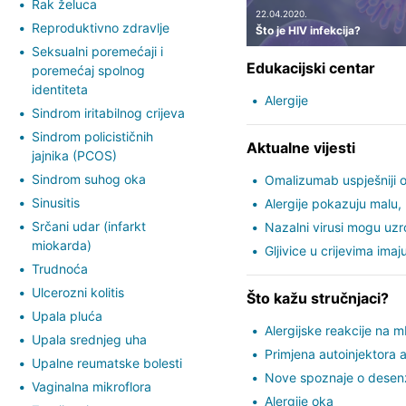
Rak želuca
22.04.2020.
Reproduktivno zdravlje
Što je HIV infekcija?
Seksualni poremećaji i
Edukacijski centar
poremećaj spolnog
identiteta
Alergije
Sindrom iritabilnog crijeva
Sindrom policističnih
Aktualne vijesti
jajnika (PCOS)
Sindrom suhog oka
Omalizumab uspješniji od
Sinusitis
Alergije pokazuju malu,
Srčani udar (infarkt
Nazalni virusi mogu uzrok
miokarda)
Gljivice u crijevima imaj
Trudnoća
Ulcerozni kolitis
Što kažu stručnjaci?
Upala pluća
Alergijske reakcije na 
Upala srednjeg uha
Primjena autoinjektora a
Upalne reumatske bolesti
Nove spoznaje o desenzib
Vaginalna mikroflora
Alergije oka