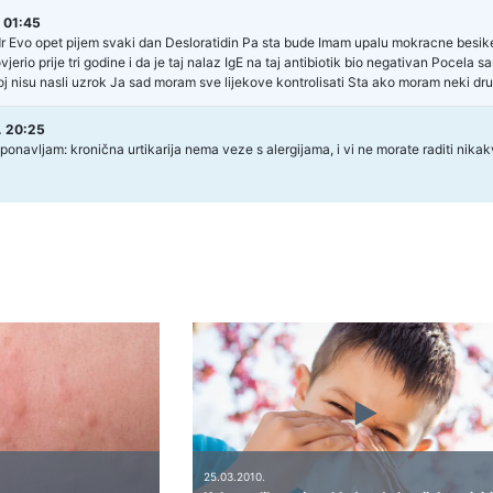
 01:45
r Evo opet pijem svaki dan Desloratidin Pa sta bude Imam upalu mokracne besike 
vjerio prije tri godine i da je taj nalaz IgE na taj antibiotik bio negativan Pocela sam
joj nisu nasli uzrok Ja sad moram sve lijekove kontrolisati Sta ako moram neki drugi
. 20:25
onavljam: kronična urtikarija nema veze s alergijama, i vi ne morate raditi nika
25.03.2010.