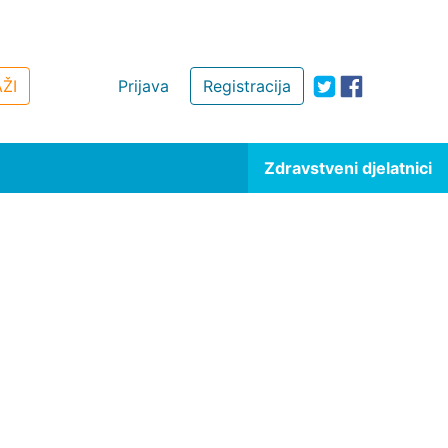
ŽI
Prijava
Registracija
Zdravstveni djelatnici