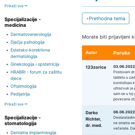
Prikaži sve
Prethodna tema
Specijalizacije -
medicina
Dermatovenerologija
Morate biti prijavljeni 
Dječja psihologija
Estetsko-korektivna
Autor
Poruka
dermatologija
Ginekologija i opstetricija
03.06.2022.
123zorica
HRABRI - forum za zaštitu
Postovani dr
tabletu u zad
djece
kontrolisao 
Oftalmologija
ultrazvuk je
Pedijatrija
sam se u toj 
povecana zbo
Prikaži sve
06.06.2022
Darko
Specijalizacije -
Deslaratadin
Richter,
stomatologija
ne smatra sep
dr. med.
večerate. Da 
Dentalna implantologija