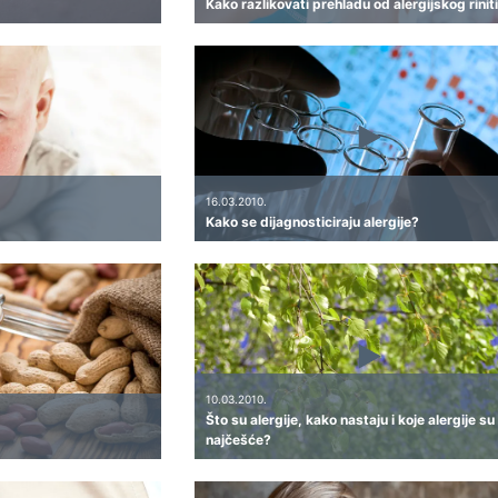
Kako razlikovati prehladu od alergijskog rinit
16.03.2010.
Kako se dijagnosticiraju alergije?
10.03.2010.
Što su alergije, kako nastaju i koje alergije su
najčešće?