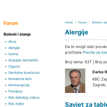
Forum
Home
Forum
Bolesti i st
Alergije
Bolesti i stanja
Akne
Da bi mogli slati poru
Alergije
pročitate
Pravila za ko
Astma
Atopijski dermatitis
Broj tema: 937 | Broj 
Cjepiva
Darko R
Genitalne bradavice
Kontaktne leće
KBC Za
Zagreb,
Kontracepcija
Psorijaza
Rak debelog crijeva
Savjet za tabl
Rak dojke