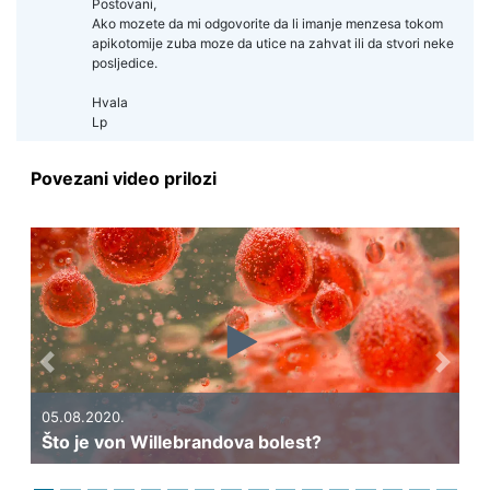
Postovani,
Ako mozete da mi odgovorite da li imanje menzesa tokom
apikotomije zuba moze da utice na zahvat ili da stvori neke
posljedice.
Hvala
Lp
Povezani video prilozi
Previous
Next
05.08.2020.
Što je von Willebrandova bolest?