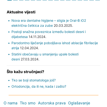
Aktualne vijesti
Nova era dentalne higijene – stigla je Oral-B iO2
električna četkica za zube
20.03.2025.
Postoji snažna poveznica između bolesti desni i
dijabetesa
14.11.2024.
Parodontno liječenje poboljšava ishod ablacije fibrilacije
atrija
12.04.2024.
Statini obećavaju u smanjenju upale bolesti
desni
27.03.2024.
Što kažu stručnjaci?
Tko se boji stomatologa još?
Ortodoncija, da ili ne, kada i zašto?
O nama
Tko smo
Autorska prava
Oglašavanje