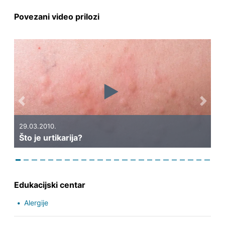
Povezani video prilozi
Previous
Next
25.03.2010.
Kako razli
03.2010.
 je urtikarija?
rinitisa?
Edukacijski centar
Alergije