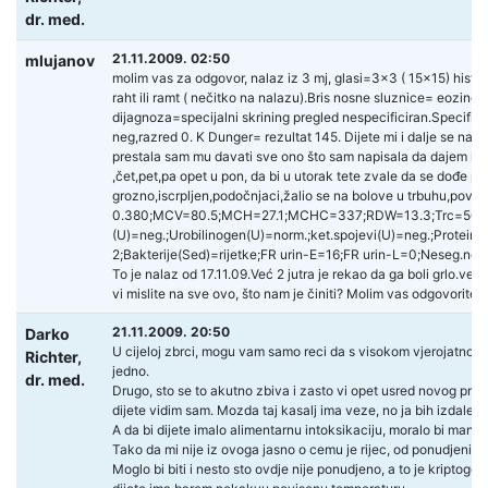
dr. med.
21.11.2009. 02:50
mlujanov
molim vas za odgovor, nalaz iz 3 mj, glasi=3×3 ( 15×15) hist
raht ili ramt ( nečitko na nalazu).Bris nosne sluznice= eozinofi
dijagnoza=specijalni skrining pregled nespecificiran.Specifič
neg,razred 0. K Dunger= rezultat 145. Dijete mi i dalje se n
prestala sam mu davati sve ono što sam napisala da dajem i dobio
,čet,pet,pa opet u pon, da bi u utorak tete zvale da se dođe po n
grozno,iscrpljen,podočnjaci,žalio se na bolove u trbuhu,pov
0.380;MCV=80.5;MCH=27.1;MCHC=337;RDW=13.3;Trc=503;MPV
(U)=neg.;Urobilinogen(U)=norm.;ket.spojevi(U)=neg.;Proteini
2;Bakterije(Sed)=rijetke;FR urin-E=16;FR urin-L=0;Neseg.neutr
To je nalaz od 17.11.09.Već 2 jutra je rekao da ga boli grlo.v
vi mislite na sve ovo, što nam je činiti? Molim vas odgovorite,
21.11.2009. 20:50
Darko
U cijeloj zbrci, mogu vam samo reci da s visokom vjerojatnosti d
Richter,
jedno.
dr. med.
Drugo, sto se to akutno zbiva i zasto vi opet usred novog probl
dijete vidim sam. Mozda taj kasalj ima veze, no ja bih izdalek
A da bi dijete imalo alimentarnu intoksikaciju, moralo bi manifesti
Tako da mi nije iz ovoga jasno o cemu je rijec, od ponudjenih va
Moglo bi biti i nesto sto ovdje nije ponudjeno, a to je kriptogen