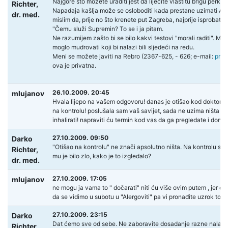
Najgore što možete uraditi jest da liječite vlastitu brigu perko 
Richter,
Napadaja kašlja može se osloboditi kada prestane uzimati APS
dr. med.
mislim da, prije no što krenete put Zagreba, najprije isprobate 
"Čemu služi Supremin? To se i ja pitam.
Ne razumijem zašto bi se bilo kakvi testovi "morali raditi". Mi
moglo mudrovati koji bi nalazi bili sljedeći na redu.
Meni se možete javiti na Rebro (2367-625, - 626; e-mail:
pred
ova je privatna.
26.10.2009. 20:45
mlujanov
Hvala lijepo na vašem odgovoru! danas je otišao kod doktorice 
na kontrolu! poslušala sam vaš savijet, sada ne uzima ništa n
inhalirati! napraviti ću termin kod vas da ga pregledate i doni
27.10.2009. 09:50
Darko
"Otišao na kontrolu" ne znači apsolutno ništa. Na kontrolu se ide
Richter,
mu je bilo zlo, kako je to izgledalo?
dr. med.
27.10.2009. 17:05
mlujanov
ne mogu ja vama to " dočarati" niti ću više ovim putem , jer o
da se vidimo u subotu u "Alergoviti" pa vi pronađite uzrok tom 
27.10.2009. 23:15
Darko
Dat ćemo sve od sebe. Ne zaboravite dosadanje razne nalaze,
Richter,