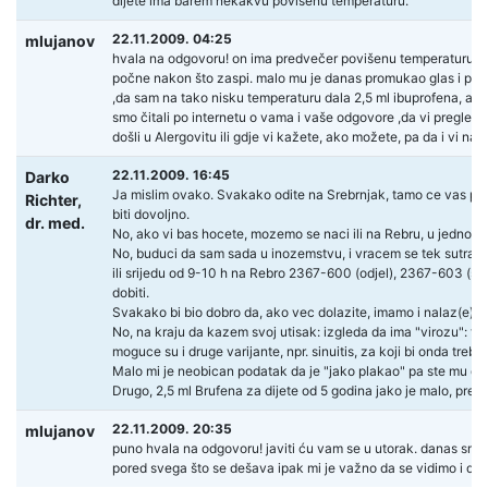
dijete ima barem nekakvu povisenu temperaturu.
22.11.2009. 04:25
mlujanov
hvala na odgovoru! on ima predvečer povišenu temperaturu oko
počne nakon što zaspi. malo mu je danas promukao glas i povre
,da sam na tako nisku temperaturu dala 2,5 ml ibuprofena, ali
smo čitali po internetu o vama i vaše odgovore ,da vi pregled
došli u Alergovitu ili gdje vi kažete, ako možete, pa da i vi n
22.11.2009. 16:45
Darko
Ja mislim ovako. Svakako odite na Srebrnjak, tamo ce vas pregl
Richter,
biti dovoljno.
dr. med.
No, ako vi bas hocete, mozemo se naci ili na Rebru, u jednom "b
No, buduci da sam sada u inozemstvu, i vracem se tek sutra 
ili srijedu od 9-10 h na Rebro 2367-600 (odjel), 2367-603 (sob
dobiti.
Svakako bi bio dobro da, ako vec dolazite, imamo i nalaz(e) s
No, na kraju da kazem svoj utisak: izgleda da ima "virozu": to mo
moguce su i druge varijante, npr. sinuitis, za koji bi onda trebao
Malo mi je neobican podatak da je "jako plakao" pa ste mu dava
Drugo, 2,5 ml Brufena za dijete od 5 godina jako je malo, prem
22.11.2009. 20:35
mlujanov
puno hvala na odgovoru! javiti ću vam se u utorak. danas smo b
pored svega što se dešava ipak mi je važno da se vidimo i da 