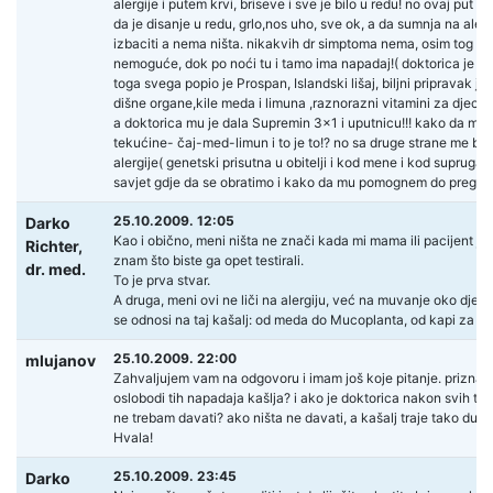
alergije i putem krvi, briseve i sve je bilo u redu! no ovaj put
da je disanje u redu, grlo,nos uho, sve ok, a da sumnja na ale
izbaciti a nema ništa. nikakvih dr simptoma nema, osim tog kaš
nemoguće, dok po noći tu i tamo ima napadaj!( doktorica je i 
toga svega popio je Prospan, Islandski lišaj, biljni pripravak 
dišne organe,kile meda i limuna ,raznorazni vitamini za djecu i
a doktorica mu je dala Supremin 3×1 i uputnicu!!! kako da 
tekućine- čaj-med-limun i to je to!? no sa druge strane me bo
alergije( genetski prisutna u obitelji i kod mene i kod suprug
savjet gdje da se obratimo i kako da mu pomognem do pregle
25.10.2009. 12:05
Darko
Kao i obično, meni ništa ne znači kada mi mama ili pacijent jave d
Richter,
znam što biste ga opet testirali.
dr. med.
To je prva stvar.
A druga, meni ovi ne liči na alergiju, već na muvanje oko d
se odnosi na taj kašalj: od meda do Mucoplanta, od kapi za no
25.10.2009. 22:00
mlujanov
Zahvaljujem vam na odgovoru i imam još koje pitanje. priznaje
oslobodi tih napadaja kašlja? i ako je doktorica nakon svih te
ne trebam davati? ako ništa ne davati, a kašalj traje tako dug
Hvala!
25.10.2009. 23:45
Darko