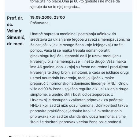
tome.Stalno place.Ona je 60-to godiste i ne moze da
vjeruje da se to njoj dogada...
19.09.2006. 23:00
Prof. dr.
Poštovana,
sc.
Velimir
Unatoč napretku medicine i postojanju učinkovitih
Šimunić,
sredstava za uklanjanje tegoba u svezi s menopauzom, na
dr. med.
žalost još uvijek je mnogo žena koje izbjegavaju tražiti
pomoć. Vaša bi se majka trebala odmah obratiti
ginekologu koji će ustanoviti da li je uzrok produljenu
krvarenju blizina menopauze ili nešto drugo. Vaša majka
ima 46 godina, dob u kojoj su česta neuredna i produljena
krvarenja te drugi brojni simptomi, a kada se isključe drugi
uzroci neurednih krvarenja, tada joj liječnik može
preporučiti hormonsko nadomjesno liječenje (HNL). Ono u
više od 90 % žena uspješno regulira ciklus i uklanja druge
simptome, a ujedno štiti i kosti od osteoporoze. U
Hrvatskoj je dostupan kvalitetan pripravak za početak
HNL-a koji sadrži nižu dozu hormona. Učinkovitost takva
pripravka praktično je jednaka kao i učinkovitost onih
pripravaka koji sadrže standardnu dozu hormona, s time
što niže dozirani pripravak većina žena bolje podnosi.