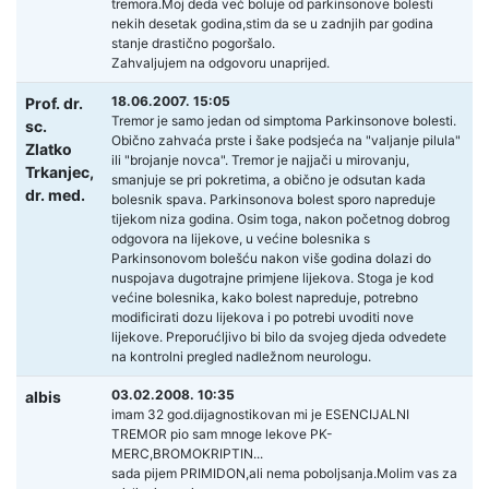
tremora.Moj deda već boluje od parkinsonove bolesti
nekih desetak godina,stim da se u zadnjih par godina
stanje drastično pogoršalo.
Zahvaljujem na odgovoru unaprijed.
18.06.2007. 15:05
Prof. dr.
Tremor je samo jedan od simptoma Parkinsonove bolesti.
sc.
Obično zahvaća prste i šake podsjeća na "valjanje pilula"
Zlatko
ili "brojanje novca". Tremor je najjači u mirovanju,
Trkanjec,
smanjuje se pri pokretima, a obično je odsutan kada
dr. med.
bolesnik spava. Parkinsonova bolest sporo napreduje
tijekom niza godina. Osim toga, nakon početnog dobrog
odgovora na lijekove, u većine bolesnika s
Parkinsonovom bolešću nakon više godina dolazi do
nuspojava dugotrajne primjene lijekova. Stoga je kod
većine bolesnika, kako bolest napreduje, potrebno
modificirati dozu lijekova i po potrebi uvoditi nove
lijekove. Preporućljivo bi bilo da svojeg djeda odvedete
na kontrolni pregled nadležnom neurologu.
03.02.2008. 10:35
albis
imam 32 god.dijagnostikovan mi je ESENCIJALNI
TREMOR pio sam mnoge lekove PK-
MERC,BROMOKRIPTIN...
sada pijem PRIMIDON,ali nema poboljsanja.Molim vas za