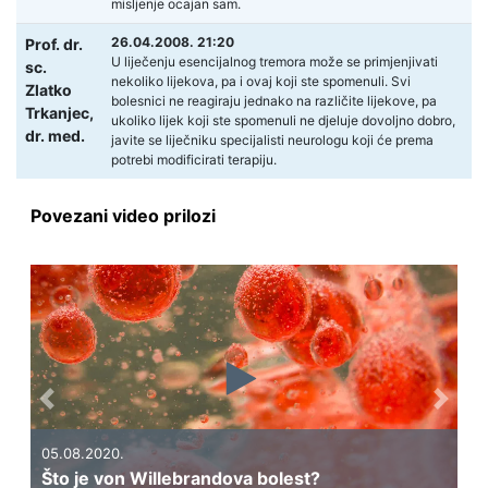
misljenje ocajan sam.
26.04.2008. 21:20
Prof. dr.
U liječenju esencijalnog tremora može se primjenjivati
sc.
nekoliko lijekova, pa i ovaj koji ste spomenuli. Svi
Zlatko
bolesnici ne reagiraju jednako na različite lijekove, pa
Trkanjec,
ukoliko lijek koji ste spomenuli ne djeluje dovoljno dobro,
dr. med.
javite se liječniku specijalisti neurologu koji će prema
potrebi modificirati terapiju.
Povezani video prilozi
Previous
Next
05.08.2020.
Što je von Willebrandova bolest?