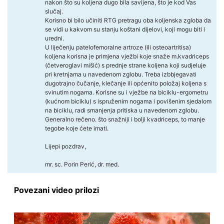
nakon što su koljena dugo bila savijena, što je kod Vas
slučaj.
Korisno bi bilo učiniti RTG pretragu oba koljenska zgloba da
se vidi u kakvom su stanju koštani dijelovi, koji mogu biti i
uredni.
U liječenju patelofemoralne artroze (ili osteoartritisa)
koljena korisna je primjena vježbi koje snaže m.kvadriceps
(četveroglavi mišić) s prednje strane koljena koji sudjeluje
pri kretnjama u navedenom zglobu. Treba izbbjegavati
dugotrajno čučanje, klečanje ili općenito položaj koljena s
svinutim nogama. Korisne su i vježbe na biciklu-ergometru
(kućnom biciklu) s ispruženim nogama i povišenim sjedalom
na biciklu, radi smanjenja pritiska u navedenom zglobu.
Generalno rečeno. što snažniji i bolji kvadriceps, to manje
tegobe koje ćete imati.
Lijepi pozdrav,
mr. sc. Porin Perić, dr. med.
Povezani video prilozi