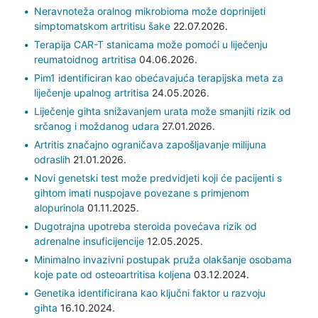
Neravnoteža oralnog mikrobioma može doprinijeti
simptomatskom artritisu šake
22.07.2026.
Terapija CAR-T stanicama može pomoći u liječenju
reumatoidnog artritisa
04.06.2026.
Pim1 identificiran kao obećavajuća terapijska meta za
liječenje upalnog artritisa
24.05.2026.
Liječenje gihta snižavanjem urata može smanjiti rizik od
srčanog i moždanog udara
27.01.2026.
Artritis značajno ograničava zapošljavanje milijuna
odraslih
21.01.2026.
Novi genetski test može predvidjeti koji će pacijenti s
gihtom imati nuspojave povezane s primjenom
alopurinola
01.11.2025.
Dugotrajna upotreba steroida povećava rizik od
adrenalne insuficijencije
12.05.2025.
Minimalno invazivni postupak pruža olakšanje osobama
koje pate od osteoartritisa koljena
03.12.2024.
Genetika identificirana kao ključni faktor u razvoju
gihta
16.10.2024.