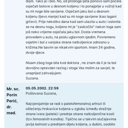
dojiti. Tako je i bilo. No, od prošloga ljeta ponovo sam počela
osječati bolove u desnom koljenu i to ponajprije u vožnji kad
su mi noge bile savijene. Osječam jaku bol u desnom
koljenu (ljevo manje) kad su mi noge savijene (kao lagani
grčevi). Prije nekoliko dana kad sam ulazila u auto i oslonila
se na desnu nogu, koljeno mi je "zaskočilo" nakon toga sam
još neko vrijeme osječala jaku bol. Dosta vremena
provedem u autu, na poslu uglavnom sjedim. Povremeno
osjetim i bol s vanjske strane natkoljenice odnosno u
križima.Ne bavim se nikakvim sportom. Imam 34 godine,
dvoje djece.
Nisam zbog toga bila kod doktora , ne znam da li je ta bol
dovoljno opravdan razlog i stoga Vas molim za savjet, te
unaprijed zahvaljujem.
Suzana.
05.05.2002. 22:59
Mr. sc.
Poštovana Suzana,
Porin
Perić,
Najvjerojatnije se radi o patelofemoralnoj artrozi ili
dr.
oštećenju hrskavice koljena u zglobu između stražnje
med.
strane ivera (patele) i prednje strane natkoljenične kosti
(tzv.femoralnih kondila). Tipično se u takvim slučajevima
javlja bolnost u prednjem dijelu koljena, u dubini, osobito