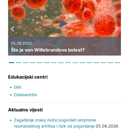
Previous
Next
05.08.2020.
05
Što je von Willebrandova bolest?
Št
Edukacijski centri
Giht
Osteoartritis
Aktualne vijesti
Zagađenje zraka može pogoršati simptome
reumatoidnog artritisa i rizik od pogoršanja
05.08.2026.