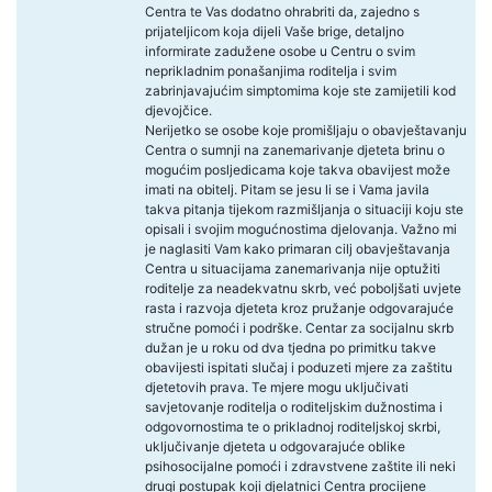
Centra te Vas dodatno ohrabriti da, zajedno s
prijateljicom koja dijeli Vaše brige, detaljno
informirate zadužene osobe u Centru o svim
neprikladnim ponašanjima roditelja i svim
zabrinjavajućim simptomima koje ste zamijetili kod
djevojčice.
Nerijetko se osobe koje promišljaju o obavještavanju
Centra o sumnji na zanemarivanje djeteta brinu o
mogućim posljedicama koje takva obavijest može
imati na obitelj. Pitam se jesu li se i Vama javila
takva pitanja tijekom razmišljanja o situaciji koju ste
opisali i svojim mogućnostima djelovanja. Važno mi
je naglasiti Vam kako primaran cilj obavještavanja
Centra u situacijama zanemarivanja nije optužiti
roditelje za neadekvatnu skrb, već poboljšati uvjete
rasta i razvoja djeteta kroz pružanje odgovarajuće
stručne pomoći i podrške. Centar za socijalnu skrb
dužan je u roku od dva tjedna po primitku takve
obavijesti ispitati slučaj i poduzeti mjere za zaštitu
djetetovih prava. Te mjere mogu uključivati
savjetovanje roditelja o roditeljskim dužnostima i
odgovornostima te o prikladnoj roditeljskoj skrbi,
uključivanje djeteta u odgovarajuće oblike
psihosocijalne pomoći i zdravstvene zaštite ili neki
drugi postupak koji djelatnici Centra procijene