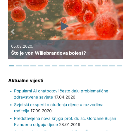
Previous
Next
05.08.2020.
 bolest?
Što je imunotrombocitopenija?
Aktualne vijesti
Popularni AI chatbotovi često daju problematične
zdravstvene savjete
17.04.2026.
Svjetski eksperti o otuđenju djece u razvodima
roditelja
17.09.2020.
Predstavljena nova knjiga prof. dr. sc. Gordane Buljan
Flander o odgoju djece
28.01.2019.