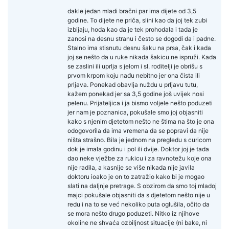
dakle jedan mladi bračni par ima dijete od 3,5
godine. To dijete ne priča, slini kao da joj tek zubi
izbijaju, hoda kao da je tek prohodala i tada je
zanosi na desnu stranu i često se dogodi da i padne.
Stalno ima stisnutu desnu šaku na prsa, čak i kada
joj se nešto da u ruke nikada šakicu ne ispruži. Kada
se zaslini ili uprlja s jelom i sl. roditelji je obrišu s
prvom krpom koju nađu nebitno jer ona čista ili
prljava. Ponekad obavlja nuždu u prljavu tutu,
kažem ponekad jer sa 3,5 godine još uvijek nosi
pelenu. Prijateljica i ja bismo voljele nešto poduzeti
jer nam je poznanica, pokušale smo joj objasniti
kako s njenim djetetom nešto ne štima na što je ona
odogovorila da ima vremena da se popravi da nije
ništa strašno. Bila je jednom na pregledu s curicom
dok je imala godinu i pol ili dvije. Doktor joj je tada
dao neke vježbe za rukicu i za ravnotežu koje ona
nije radila, a kasnije se više nikada nije javila
doktoru ioako je on to zatražio kako bi je mogao
slati na daljnje pretrage. S obzirom da smo toj mladoj
majci pokušale objasniti da s djetetom nešto nije u
redu i na to se već nekoliko puta oglušila, očito da
se mora nešto drugo poduzeti. Nitko iz njihove
okoline ne shvaća ozbiljnost situacije (ni bake, ni