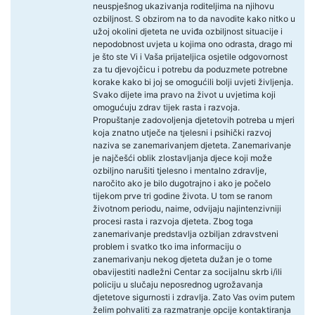
neuspješnog ukazivanja roditeljima na njihovu
ozbiljnost. S obzirom na to da navodite kako nitko u
užoj okolini djeteta ne uviđa ozbiljnost situacije i
nepodobnost uvjeta u kojima ono odrasta, drago mi
je što ste Vi i Vaša prijateljica osjetile odgovornost
za tu djevojčicu i potrebu da poduzmete potrebne
korake kako bi joj se omogućili bolji uvjeti življenja.
Svako dijete ima pravo na život u uvjetima koji
omogućuju zdrav tijek rasta i razvoja.
Propuštanje zadovoljenja djetetovih potreba u mjeri
koja znatno utječe na tjelesni i psihički razvoj
naziva se zanemarivanjem djeteta. Zanemarivanje
je najčešći oblik zlostavljanja djece koji može
ozbiljno narušiti tjelesno i mentalno zdravlje,
naročito ako je bilo dugotrajno i ako je počelo
tijekom prve tri godine života. U tom se ranom
životnom periodu, naime, odvijaju najintenzivniji
procesi rasta i razvoja djeteta. Zbog toga
zanemarivanje predstavlja ozbiljan zdravstveni
problem i svatko tko ima informaciju o
zanemarivanju nekog djeteta dužan je o tome
obavijestiti nadležni Centar za socijalnu skrb i/ili
policiju u slučaju neposrednog ugrožavanja
djetetove sigurnosti i zdravlja. Zato Vas ovim putem
želim pohvaliti za razmatranje opcije kontaktiranja