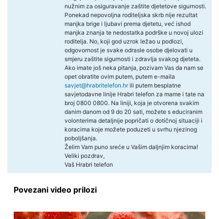
nužnim za osiguravanje zaštite djetetove sigurnosti.
Ponekad nepovoljna roditeljska skrb nije rezultat
manjka brige i ljubavi prema djetetu, već ishod
manjka znanja te nedostatka podrške u novoj ulozi
roditelja. No, koji god uzrok ležao u podlozi,
odgovornost je svake odrasle osobe djelovati u
smjeru zaštite sigurnosti i zdravlja svakog djeteta.
Ako imate još neka pitanja, pozivam Vas da nam se
opet obratite ovim putem, putem e-maila
savjet@hrabritelefon.hr
ili putem besplatne
savjetodavne linije Hrabri telefon za mame i tate na
broj 0800 0800. Na liniji, koja je otvorena svakim
danim danom od 9 do 20 sati, možete s educiranim
volonterima detaljnije popričati o dotičnoj situaciji i
koracima koje možete poduzeti u svrhu njezinog
poboljšanja.
Želim Vam puno sreće u Vašim daljnjim koracima!
Veliki pozdrav,
Vaš Hrabri telefon
Povezani video prilozi