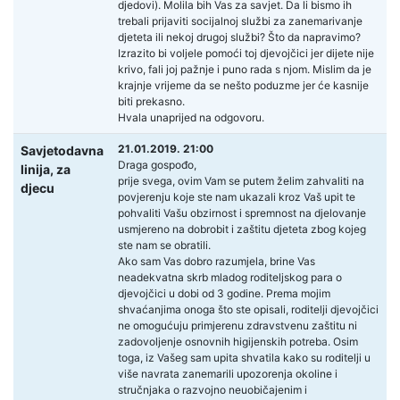
djedovi). Molila bih Vas za savjet. Da li bismo ih
trebali prijaviti socijalnoj službi za zanemarivanje
djeteta ili nekoj drugoj službi? Što da napravimo?
Izrazito bi voljele pomoći toj djevojčici jer dijete nije
krivo, fali joj pažnje i puno rada s njom. Mislim da je
krajnje vrijeme da se nešto poduzme jer će kasnije
biti prekasno.
Hvala unaprijed na odgovoru.
21.01.2019. 21:00
Savjetodavna
Draga gospođo,
linija,
za
prije svega, ovim Vam se putem želim zahvaliti na
djecu
povjerenju koje ste nam ukazali kroz Vaš upit te
pohvaliti Vašu obzirnost i spremnost na djelovanje
usmjereno na dobrobit i zaštitu djeteta zbog kojeg
ste nam se obratili.
Ako sam Vas dobro razumjela, brine Vas
neadekvatna skrb mladog roditeljskog para o
djevojčici u dobi od 3 godine. Prema mojim
shvaćanjima onoga što ste opisali, roditelji djevojčici
ne omogućuju primjerenu zdravstvenu zaštitu ni
zadovoljenje osnovnih higijenskih potreba. Osim
toga, iz Vašeg sam upita shvatila kako su roditelji u
više navrata zanemarili upozorenja okoline i
stručnjaka o razvojno neuobičajenim i