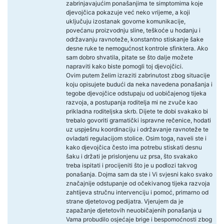
zabrinjavajućim ponašanjima te simptomima koje
djevojčica pokazuje već neko vrijeme, a koji
uključuju izostanak govorne komunikacije,
povećanu proizvodnju sline, teškoće u hodanju i
održavanju ravnoteže, konstantno stiskanje šake
desne ruke te nemogućnost kontrole sfinktera. Ako
sam dobro shvatila, pitate se što dalje možete
napraviti kako biste pomogli toj djevojčici.
Ovim putem želim izraziti zabrinutost zbog situacije
koju opisujete budući da neka navedena ponašanja i
tegobe djevojčice odstupaju od uobičajenog tijeka
razvoja, a postupanja roditelja mi ne zvuče kao
prikladna roditeljska skrb. Dijete te dobi svakako bi
trebalo govoriti gramatički ispravne rečenice, hodati
uz uspješnu koordinaciju i održavanje ravnoteže te
ovladati regulacijom stolice. Osim toga, naveli ste i
kako djevojčica često ima potrebu stiskati desnu
šaku i držati je prislonjenu uz prsa, što svakako
treba ispitati i procijeniti što je u podlozi takvog
ponašanja. Dojma sam da ste i Vi svjesni kako svako
značajnije odstupanje od očekivanog tijeka razvoja
zahtijeva stručnu intervenciju i pomoć, primarno od
strane djetetovog pedijatra. Vjerujem da je
zapažanje djetetovih neuobičajenih ponašanja u
Vama probudilo osjećaje brige i bespomoćnosti zbog