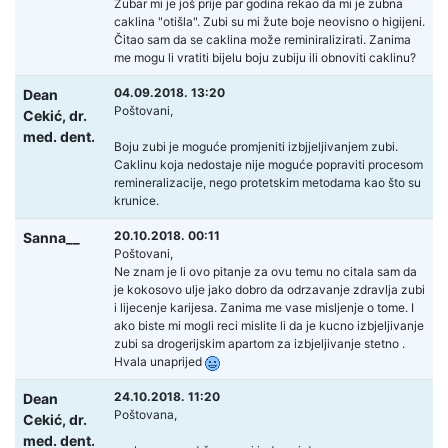
Zubar mi je još prije par godina rekao da mi je zubna
caklina "otišla". Zubi su mi žute boje neovisno o higijeni.
Čitao sam da se caklina može reminiralizirati. Zanima
me mogu li vratiti bijelu boju zubiju ili obnoviti caklinu?
04.09.2018. 13:20
Dean
Poštovani,
Cekić,
dr.
med. dent.
Boju zubi je moguće promjeniti izbjjeljivanjem zubi.
Caklinu koja nedostaje nije moguće popraviti procesom
remineralizacije, nego protetskim metodama kao što su
krunice.
20.10.2018. 00:11
Sanna__
Poštovani,
Ne znam je li ovo pitanje za ovu temu no citala sam da
je kokosovo ulje jako dobro da odrzavanje zdravlja zubi
i lijecenje karijesa. Zanima me vase misljenje o tome. I
ako biste mi mogli reci mislite li da je kucno izbjeljivanje
zubi sa drogerijskim apartom za izbjeljivanje stetno .
Hvala unaprijed
24.10.2018. 11:20
Dean
Poštovana,
Cekić,
dr.
med. dent.