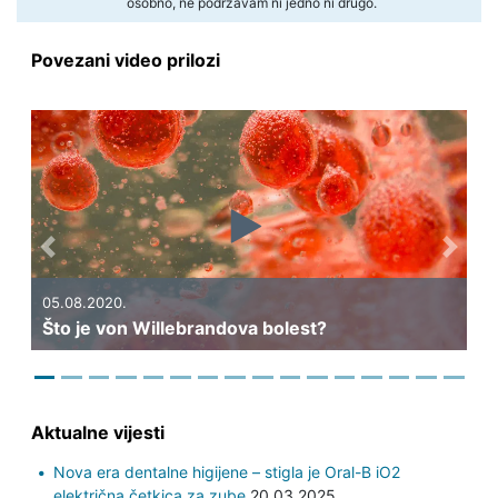
osobno, ne podržavam ni jedno ni drugo.
Povezani video prilozi
Previous
Next
05.08.2020.
Što je von Willebrandova bolest?
Aktualne vijesti
Nova era dentalne higijene – stigla je Oral-B iO2
električna četkica za zube
20.03.2025.