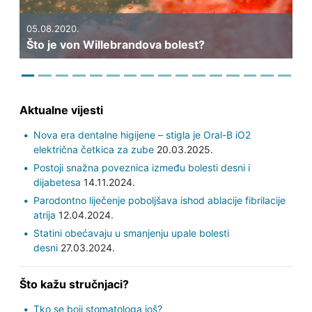
Previous
Next
05.08.2020.
Što je von Willebrandova bolest?
Aktualne vijesti
Nova era dentalne higijene – stigla je Oral-B iO2
električna četkica za zube
20.03.2025.
Postoji snažna poveznica između bolesti desni i
dijabetesa
14.11.2024.
Parodontno liječenje poboljšava ishod ablacije fibrilacije
atrija
12.04.2024.
Statini obećavaju u smanjenju upale bolesti
desni
27.03.2024.
Što kažu stručnjaci?
Tko se boji stomatologa još?