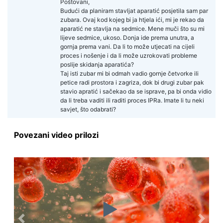
Poštovani,
Budući da planiram stavljat aparatić posjetila sam par
zubara. Ovaj kod kojeg bi ja htjela ići, mi je rekao da
aparatić ne stavlja na sedmice. Mene muči što su mi
lijeve sedmice, ukoso. Donja ide prema unutra, a
gornja prema vani. Da li to može utjecati na cijeli
proces i nošenje i da li može uzrokovati probleme
poslije skidanja aparatića?
Taj isti zubar mi bi odmah vadio gornje četvorke ili
petice radi prostora i zagriza, dok bi drugi zubar pak
stavio apratić i sačekao da se isprave, pa bi onda vidio
da li treba vaditi ili raditi proces IPRa. Imate li tu neki
savjet, što odabrati?
Povezani video prilozi