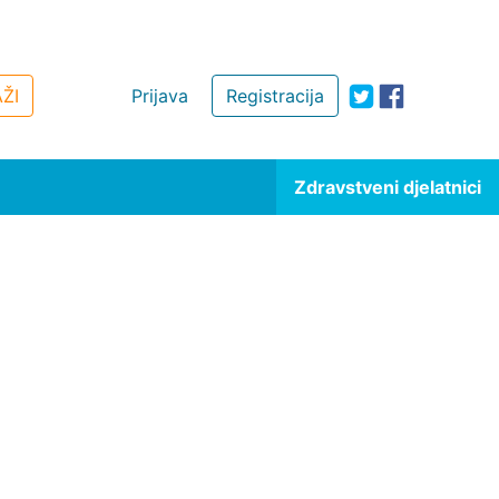
ŽI
Prijava
Registracija
Zdravstveni djelatnici