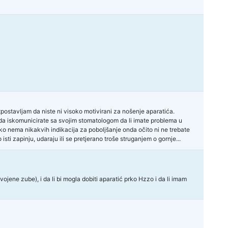
ostavljam da niste ni visoko motivirani za nošenje aparatića.
i da iskomunicirate sa svojim stomatologom da li imate problema u
iko nema nikakvih indikacija za poboljšanje onda očito ni ne trebate
sti zapinju, udaraju ili se pretjerano troše struganjem o gornje...
jene zube), i da li bi mogla dobiti aparatić prko Hzzo i da li imam