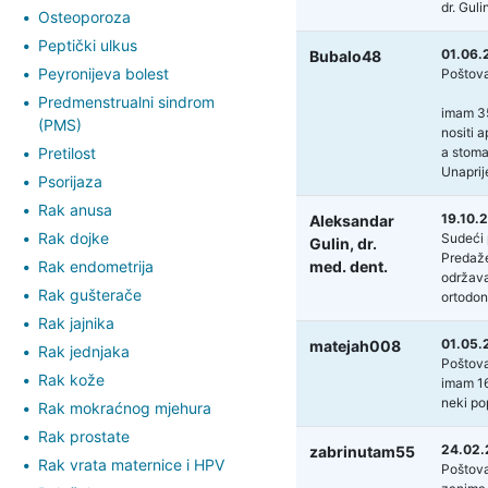
dr. Guli
Osteoporoza
Peptički ulkus
01.06.2
Bubalo48
Peyronijeva bolest
Poštova
Predmenstrualni sindrom
imam 35
(PMS)
nositi 
Pretilost
a stoma
Unaprij
Psorijaza
Rak anusa
19.10.2
Aleksandar
Rak dojke
Sudeći 
Gulin,
dr.
Predaže
Rak endometrija
med. dent.
održava
Rak gušterače
ortodont
Rak jajnika
01.05.
matejah008
Rak jednjaka
Poštova
Rak kože
imam 16
neki po
Rak mokraćnog mjehura
Rak prostate
24.02.
zabrinutam55
Rak vrata maternice i HPV
Poštova