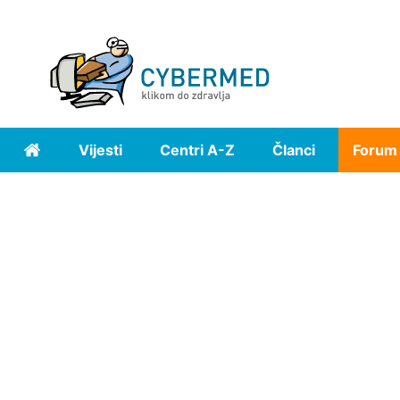
Vijesti
Centri A-Z
Članci
Forum
Home