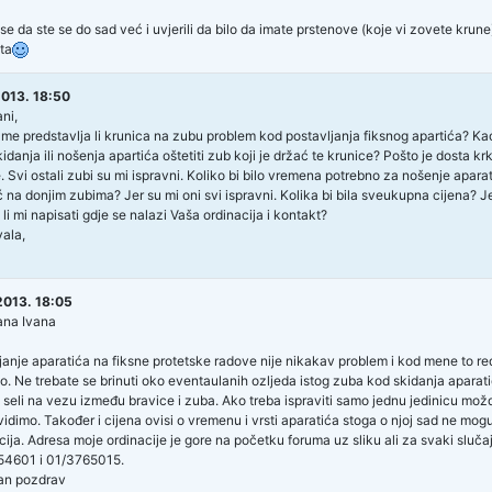
 da ste se do sad već i uvjerili da bilo da imate prstenove (koje vi zovete krune) il
ta
2013. 18:50
ni,
me predstavlja li krunica na zubu problem kod postavljanja fiksnog apartića? K
kidanja ili nošenja apartića oštetiti zub koji je držać te krunice? Pošto je dosta krk
. Svi ostali zubi su mi ispravni. Koliko bi bilo vremena potrebno za nošenje aparat
 na donjim zubima? Jer su mi oni svi ispravni. Kolika bi bila sveukupna cijena? Je li
i mi napisati gdje se nalazi Vaša ordinacija i kontakt?
ala,
2013. 18:05
ana Ivana
janje aparatića na fiksne protetske radove nije nikakav problem i kod mene to 
no. Ne trebate se brinuti oko eventaulanih ozljeda istog zuba kod skidanja aparatić
u seli na vezu između bravice i zuba. Ako treba ispraviti samo jednu jedinicu možd
idimo. Također i cijena ovisi o vremenu i vrsti aparatića stoga o njoj sad ne mogu 
cija. Adresa moje ordinacije je gore na početku foruma uz sliku ali za svaki slučaj
54601 i 01/3765015.
an pozdrav