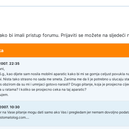
kako bi imali pristup forumu. Prijaviti se možete na sljedeći 
ka
2007. 22:35
ni,
.g., kao dijete sam nosila mobilni aparatic kako bi mi se gornja celjust povukla na
i. Nista tako strasno no sada me smeta. Zanima me da li je potrebno u slucaju sta
 s obzirom da su mi i umnjaci gotovo narasli? Drugo pitanje, koja je prosjecna cij
a u ratama? I koliko se prosjecno ceka na taj aparatic?
ujem.
2007. 10:30
 na Vase pitanje mogu dati samo ako Vas i pregledam jer nemam dovoljno podata
tomatolog.com....