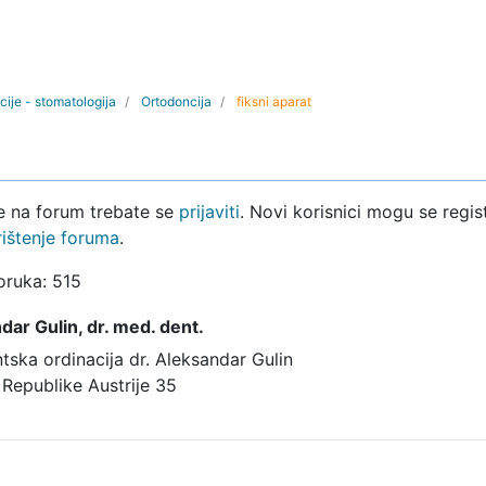
cije - stomatologija
Ortodoncija
fiksni aparat
ke na forum trebate se
prijaviti
. Novi korisnici mogu se regist
rištenje foruma
.
oruka: 515
dar Gulin,
dr. med. dent.
tska ordinacija dr. Aleksandar Gulin
 Republike Austrije 35