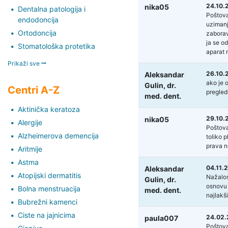
24.10.
nika05
Dentalna patologija i
Poštova
endodoncija
uzimanje
Ortodoncija
zaborav
ja se o
Stomatološka protetika
aparat 
Prikaži sve
26.10.
Aleksandar
ako je 
Gulin,
dr.
Centri A-Z
pregled
med. dent.
Aktinička keratoza
29.10.
nika05
Alergije
Poštova
Alzheimerova demencija
toliko p
prava n
Aritmije
Astma
04.11.
Aleksandar
Atopijski dermatitis
Nažalost
Gulin,
dr.
osnovu 
Bolna menstruacija
med. dent.
najlakš
Bubrežni kamenci
Ciste na jajnicima
24.02.
paula007
Poštovan