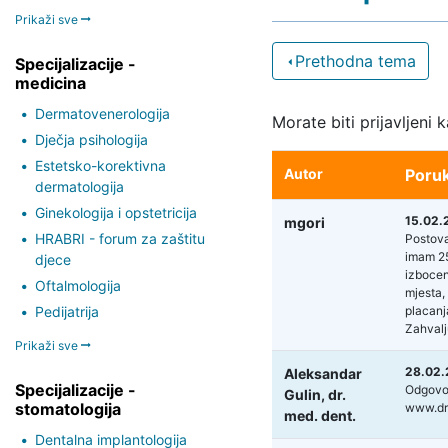
Prikaži sve
Prethodna tema
Specijalizacije -
medicina
Dermatovenerologija
Morate biti prijavljeni 
Dječja psihologija
Estetsko-korektivna
Autor
Poru
dermatologija
Ginekologija i opstetricija
15.02.
mgori
HRABRI - forum za zaštitu
Postova
imam 25
djece
izbocen
Oftalmologija
mjesta,
Pedijatrija
placanj
Zahvalj
Prikaži sve
28.02.
Aleksandar
Specijalizacije -
Odgovor
Gulin,
dr.
stomatologija
www.drs
med. dent.
Dentalna implantologija