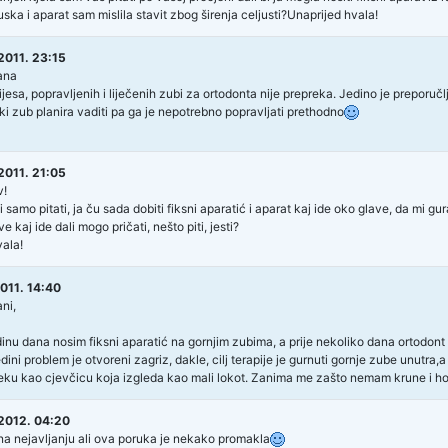
uska i aparat sam mislila stavit zbog širenja celjusti?Unaprijed hvala!
2011. 23:15
ana
ijesa, popravljenih i liječenih zubi za ortodonta nije prepreka. Jedino je preporučlj
eki zub planira vaditi pa ga je nepotrebno popravljati prethodno
2011. 21:05
v!
i samo pitati, ja ču sada dobiti fiksni aparatić i aparat kaj ide oko glave, da mi
e kaj ide dali mogo pričati, nešto piti, jesti?
ala!
011. 14:40
ni,
inu dana nosim fiksni aparatić na gornjim zubima, a prije nekoliko dana ortodon
edini problem je otvoreni zagriz, dakle, cilj terapije je gurnuti gornje zube unut
ku kao cjevčicu koja izgleda kao mali lokot. Zanima me zašto nemam krune i hoće
2012. 04:20
 na nejavljanju ali ova poruka je nekako promakla