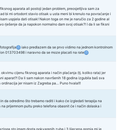
iksnog aparata ali postoji jedan problem, preosjetljiva sam za
kad bi mi ortodont stavio otisak u usta meni bi krenulo na povraćanje i
nisam uspjela dati otisak! Nakon toga on me je naručio za 2 godine al
vo rješenje da ja napokon normalno dam svoj otisak?! I da li se fiksni
fotografija
iako predlazem da se prvo vidimo na jednom kontrolnom
lefon 013703498 i naravno da se moze placati na rate
irnu cijenu fiksnog aparata i način plaćanja (tj. koliko rata) jer
iksni aparat?! Da li sam nakon navršenih 18 godina izgubila baš sva
 ordinacija jer nisam iz Zagreba pa… Puno hvala!!!
čin da odredimo što trebamo raditi i kako će izgledati terapija na
a na prijemnom pultu preko telefona obasnit će i način dolaska i
 razloga sto imam dosta pokvarenih zuba i 3 lijecena,gornja mi je