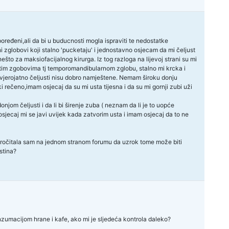
ređeni,ali da bi u buducnosti mogla ispraviti te nedostatke
ni zglobovi koji stalno 'pucketaju' i jednostavno osjecam da mi čeljust
ć nešto za maksiofacijalnog kirurga. Iz tog razloga na lijevoj strani su mi
i tim zgobovima tj temporomandibularnom zglobu, stalno mi krcka i
i vjerojatno čeljusti nisu dobro namještene. Nemam široku donju
čki rečeno,imam osjecaj da su mi usta tijesna i da su mi gornji zubi uži
donjom čeljusti i da li bi širenje zuba ( neznam da li je to uopće
osjecaj mi se javi uvijek kada zatvorim usta i imam osjecaj da to ne
 pročitala sam na jednom stranom forumu da uzrok tome može biti
stina?
nzumacijom hrane i kafe, ako mi je sljedeća kontrola daleko?