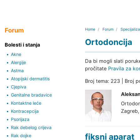
Forum
Home
Forum
Specijaliza
Ortodoncija
Bolesti i stanja
Akne
Da bi mogli slati poru
Alergije
pročitate
Pravila za ko
Astma
Atopijski dermatitis
Broj tema: 223 | Broj p
Cjepiva
Aleksan
Genitalne bradavice
Kontaktne leće
Ortodon
Zagreb,
Kontracepcija
Psorijaza
Rak debelog crijeva
fiksni aparat
Rak dojke