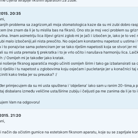
me cijena terapije fiksnim aparatom za zube.
2015. 20:35
ni,
njih problema sa zagrizom,ali moja stomatologica kaze da su mi zubi dobro raspo
em (ne znam da li je tu mislila bas na fiksni). Ono sto je moj veci problem su griz
vilna. Imam asimetriju lica ilijevi grizni zglob mi je jači i izbočen je, iako je to ve
zubi malo izbočeniji,ali nista preočito. No osjećam konstantnu napetost u ustima 
 i to ponajvise sama potenciram jer se tako riješim napetosti koja se stvori jer m
ali su mi usta premala tj prekratka i to je vrlo očito i narušava harmoniju lica. Lai
h :/ Osmijeh mi je također jako kratak.
 bi nošenje fiksnog aparatića moglo učiniti osmijeh širim i tako ga izbalansirati sa 
 riješilo i tu napetost u zglobovima koju osjećam i pucletanje jer u konačnici taj 
initi kako treba jer su preuska? :/
đer primjecujem da su mi usta spuštena i 'obješena' iako sam u ranim 20-tima,a
aj disbalans između veličine usta/širine zubiju i čeljusti pa me zanima da li je to i
ujem Vam na odgovoru!
2015. 21:20
ni,
 li način da očistim gumice na estetskom fiksnom aparatu, koje su se zaprljale ko