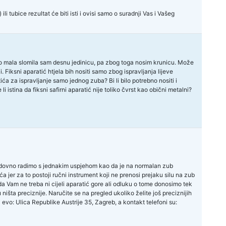
i tubice rezultat će biti isti i ovisi samo o suradnji Vas i Vašeg
ao mala slomila sam desnu jedinicu, pa zbog toga nosim krunicu. Može
i. Fiksni aparatić htjela bih nositi samo zbog ispravljanja lijeve
ića za ispravljanje samo jednog zuba? Bi li bilo potrebno nositi i
 istina da fiksni safirni aparatić nije toliko čvrst kao obični metalni?
redovno radimo s jednakim uspjehom kao da je na normalan zub
a jer za to postoji ručni instrument koji ne prenosi prejaku silu na zub
a Vam ne treba ni cijeli aparatić gore ali odluku o tome donosimo tek
ništa preciznije. Naručite se na pregled ukoliko želite još preciznijih
 evo: Ulica Republike Austrije 35, Zagreb, a kontakt telefoni su: