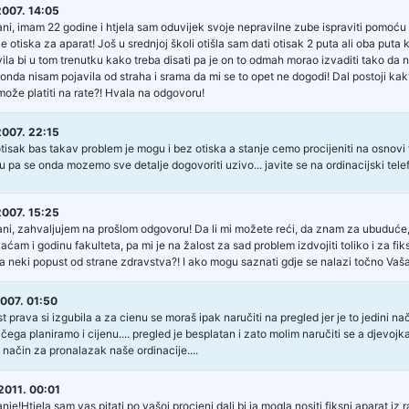
2007. 14:05
ni, imam 22 godine i htjela sam oduvijek svoje nepravilne zube ispraviti pomoću f
 otiska za aparat! Još u srednjoj školi otišla sam dati otisak 2 puta ali oba puta 
ila bi u tom trenutku kako treba disati pa je on to odmah morao izvaditi tako da 
donda nisam pojavila od straha i srama da mi se to opet ne dogodi! Dal postoji kak
može platiti na rate?! Hvala na odgovoru!
2007. 22:15
otisak bas takav problem je mogu i bez otiska a stanje cemo procijeniti na osnovi 
u pa se onda mozemo sve detalje dogovoriti uzivo... javite se na ordinacijski te
2007. 15:25
ni, zahvaljujem na prošlom odgovoru! Da li mi možete reći, da znam za ubuduće, okv
laćam i godinu fakulteta, pa mi je na žalost za sad problem izdvojiti toliko i za f
a neki popust od strane zdravstva?! I ako mogu saznati gdje se nalazi točno Vaša
2007. 01:50
 prava si izgubila a za cienu se moraš ipak naručiti na pregled jer je to jedini na
čega planiramo i cijenu.... pregled je besplatan i zato molim naručiti se a djevojk
i način za pronalazak naše ordinacije....
2011. 00:01
je!Htjela sam vas pitati po vašoj procjeni dali bi ja mogla nositi fiksni aparat iz