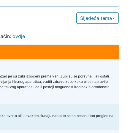
Sljedeća tema
način:
ovdje
zad jer su zubi izboceni prema van. Zubi su se poravnali, ali ostali
vljanja fiksnog aparatica, vaditi zdrave zube kako bi se napravilo
ena takvog aparatica i da li postoji mogucnost kod nekih ortodonata
ka ovako ali u svakom slucaju narucite se na bespalatan pregled na