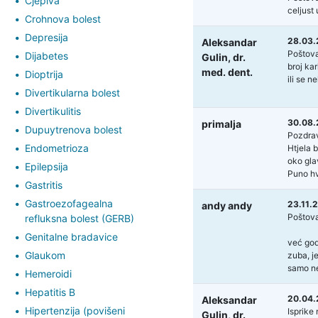
Cjepiva
celjust 
Crohnova bolest
Depresija
28.03.
Aleksandar
Poštov
Dijabetes
Gulin,
dr.
broj kar
med. dent.
Dioptrija
ili se n
Divertikularna bolest
Divertikulitis
30.08.
primalja
Dupuytrenova bolest
Pozdra
Endometrioza
Htjela b
oko glav
Epilepsija
Puno hv
Gastritis
Gastroezofagealna
23.11.2
andy andy
Poštova
refluksna bolest (GERB)
Genitalne bradavice
već god
Glaukom
zuba, j
samo ne
Hemeroidi
Hepatitis B
20.04.
Aleksandar
Hipertenzija (povišeni
Isprike
Gulin,
dr.