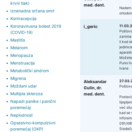
krvni tlak)
med. dent.
Nadam se
Iznenadna srčana smrt
ortodon
Kontracepcija
Koronavirusna bolest 2019
11.03.
i_geric
Poštova
(COVID-19)
zanima 
Mastitis
li kod s
jedinice
Melanom
aparatić
Menopauza
Možete l
Menstruacija
Puno hv
Ivana
Metabolički sindrom
Migrena
27.03.
Aleksandar
Moždani udar
Poštov
Gulin,
dr.
Multipla skleroza
med. dent.
Postavl
Napadi panike i panični
lijeplje
poremećaj
već sil
kad se v
Neplodnost
inforam
Opsesivno-kompulzivni
091/48
poremećaj (OKP)
Sradač