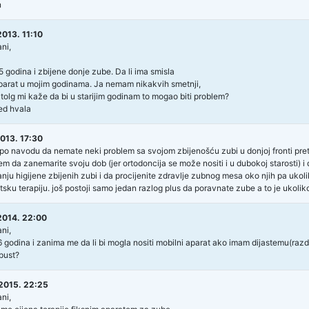
n
013. 11:10
ni,
 godina i zbijene donje zube. Da li ima smisla
aparat u mojim godinama. Ja nemam nikakvih smetnji,
tolg mi kaže da bi u starijim godinam to mogao biti problem?
ed hvala
013. 17:30
po navodu da nemate neki problem sa svojom zbijenošću zubi u donjoj fronti pretp
m da zanemarite svoju dob (jer ortodoncija se može nositi i u dubokoj starosti) 
nju higijene zbijenih zubi i da procijenite zdravlje zubnog mesa oko njih pa ukol
sku terapiju. još postoji samo jedan razlog plus da poravnate zube a to je ukoliko i
2014. 22:00
ni,
 godina i zanima me da li bi mogla nositi mobilni aparat ako imam dijastemu(razdvo
pust?
2015. 22:25
ni,