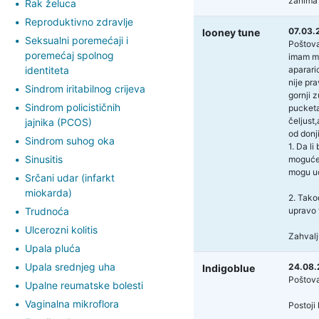
zanima 
Rak želuca
Reproduktivno zdravlje
07.03.
looney tune
Seksualni poremećaji i
Poštova
poremećaj spolnog
imam ma
identiteta
apararic
nije pra
Sindrom iritabilnog crijeva
gornji 
Sindrom policističnih
pucketa
čeljust,
jajnika (PCOS)
od donji
Sindrom suhog oka
1. Da li
Sinusitis
moguće)
mogu uc
Srčani udar (infarkt
miokarda)
2. Tako
Trudnoća
upravo t
Ulcerozni kolitis
Zahvalj
Upala pluća
Upala srednjeg uha
24.08.
Indigoblue
Poštova
Upalne reumatske bolesti
Vaginalna mikroflora
Postoji