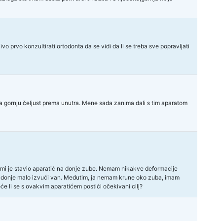
ivo prvo konzultirati ortodonta da se vidi da li se treba sve popravljati
 gura gornju čeljust prema unutra. Mene sada zanima dali s tim aparatom
t mi je stavio aparatić na donje zube. Nemam nikakve deformacije
ra,a donje malo izvući van. Međutim, ja nemam krune oko zuba, imam
 li se s ovakvim aparatićem postići očekivani cilj?