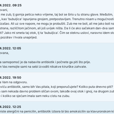
4.2022. 09:25
ovani,
 me zub, tj gornja petica neko vrijeme, taj bol se širio u tu stranu glave. Međutim
 kao 'bubuljica' ispunjena gnojem, pretpostavljam. Trenutno nisam u mogućnosti 
izašao. Ali uz sve napore, ne mogu je probušiti. Zub me ne boli, ali me jako boli n
strana, različitom jačinom, ali još uvijek ništa. Da li će ako sačekam dan-dva sa
ti? Jako mi smeta taj otok, tj ta 'bubuljica'. Čim se steknu uslovi, naravno idem 
 pozdrav i hvala unaprijed.
4.2022. 12:05
ovana,
a samopomoć je da nabavite antibiotik i počnete ga piti što prije.
m Vas nemojte sami na sebi izvoditi nikakve kirurške zahvate.
4.2022. 19:50
a Vam na odgovoru.
iću antibiotik, samo bih Vas pitala, koji preporučujete? Koliko puta dnevno piti?
a sam nekada davno problem sličan ovom, takođe ovaj otok i gnoj, na drugom zubu
e i koliko se sjećam imala sam neku cistu na zubu.
4.2022. 12:25
iste alergični na penicilin, antibiotik izbora bi bio amoksicilin sa klavuronskom k