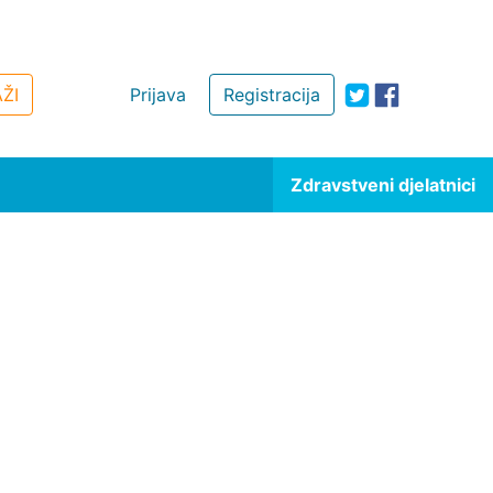
ŽI
Prijava
Registracija
Zdravstveni djelatnici