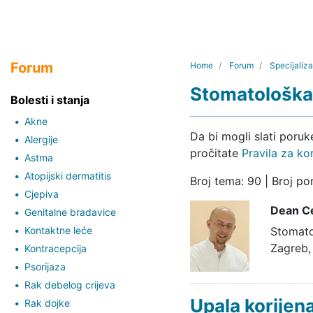
Forum
Home
Forum
Specijaliza
Stomatološka 
Bolesti i stanja
Akne
Da bi mogli slati poru
Alergije
pročitate
Pravila za ko
Astma
Atopijski dermatitis
Broj tema: 90 | Broj po
Cjepiva
Dean C
Genitalne bradavice
Kontaktne leće
Stomato
Zagreb, 
Kontracepcija
Psorijaza
Rak debelog crijeva
Upala korijen
Rak dojke