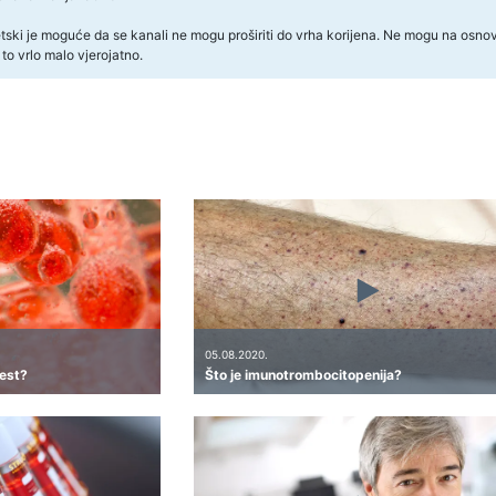
tski je moguće da se kanali ne mogu proširiti do vrha korijena. Ne mogu na osnovu 
 to vrlo malo vjerojatno.
05.08.2020.
lest?
Što je imunotrombocitopenija?