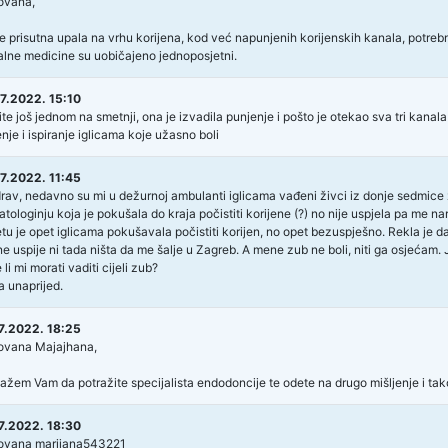
ovana,
e prisutna upala na vrhu korijena, kod već napunjenih korijenskih kanala, potreb
alne medicine su uobičajeno jednoposjetni.
7.2022. 15:10
ite još jednom na smetnji, ona je izvadila punjenje i pošto je otekao sva tri kanal
nje i ispiranje iglicama koje užasno boli
7.2022. 11:45
rav, nedavno su mi u dežurnoj ambulanti iglicama vađeni živci iz donje sedmice
tologinju koja je pokušala do kraja počistiti korijene (?) no nije uspjela pa me n
tu je opet iglicama pokušavala počistiti korijen, no opet bezuspješno. Rekla je da
e uspije ni tada ništa da me šalje u Zagreb. A mene zub ne boli, niti ga osjećam. 
li mi morati vaditi cijeli zub?
a unaprijed.
7.2022. 18:25
ovana Majajhana,
ažem Vam da potražite specijalista endodoncije te odete na drugo mišljenje i tako 
7.2022. 18:30
ovana marijana543221