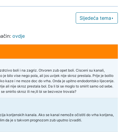
Sljedeća tema
način:
ovdje
drzivo boli i na zagriz. Otvoren zub opet boli. Cisceni su kanali,
 bilo vise nego pola, ali jos uvijek nije skroz prestala. Prije je bolilo
tako kaze i ne moze doc do vrha. Onda je upitno endodontsko lijecenje.
e ali nije skroz prestala bol. Da li bi se moglo to smirit samo od sebe.
se smirilo skroz ili ne,ili bi se bezveze trovala?
ija korijenskih kanala. Ako se kanal nemože očistiti do vrha korijena,
islim da je s takvom prognozom zub uputno izvaditi.