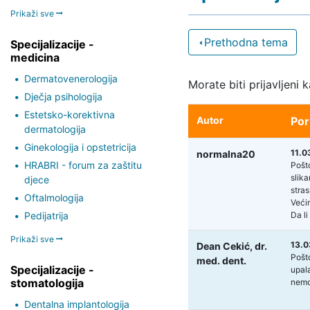
Prikaži sve
Prethodna tema
Specijalizacije -
medicina
Dermatovenerologija
Morate biti prijavljeni 
Dječja psihologija
Estetsko-korektivna
Autor
Por
dermatologija
Ginekologija i opstetricija
11.0
normalna20
HRABRI - forum za zaštitu
Pošto
slika
djece
stras
Oftalmologija
Većin
Pedijatrija
Da li
Prikaži sve
13.0
Dean Cekić,
dr.
Pošt
med. dent.
Specijalizacije -
upala
stomatologija
nemog
Dentalna implantologija