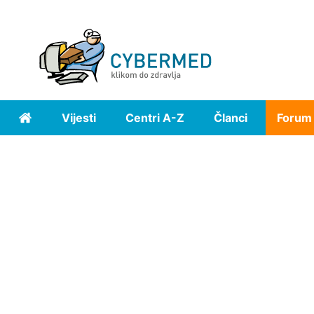
Vijesti
Centri A-Z
Članci
Forum
Home