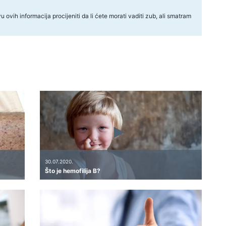
ovih informacija procijeniti da li ćete morati vaditi zub, ali smatram
30.07.2020.
Što je hemofilija B?