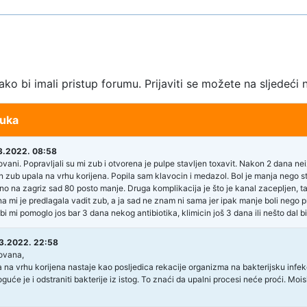
kako bi imali pristup forumu. Prijaviti se možete na sljedeći 
uka
3.2022. 08:58
vani. Popravljali su mi zub i otvorena je pulpe stavljen toxavit. Nakon 2 dana neiz
n zub upala na vrhu korijena. Popila sam klavocin i medazol. Bol je manja nego sto je
no na zagriz sad 80 posto manje. Druga komplikacija je što je kanal zacepljen, 
a mi je predlagala vadit zub, a ja sad ne znam ni sama jer ipak manje boli nego prij
 bi mi pomoglo jos bar 3 dana nekog antibiotika, klimicin još 3 dana ili nešto dal bi 
3.2022. 22:58
ovana,
 na vrhu korijena nastaje kao posljedica rekacije organizma na bakterijsku infekc
uće je i odstraniti bakterije iz istog. To znaći da upalni procesi neće proći. Mo