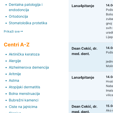
Dentalna patologija i
14.0
Lana4pitanje
endodoncija
Pošt
Bolio
Ortodoncija
zuba,
Stomatološka protetika
gnoj 
svih 
Prikaži sve
uradi
Lijep
Centri A-Z
14.0
Dean Cekić,
dr.
Pošt
med. dent.
Aktinička keratoza
Alergije
jedin
Moli
Alzheimerova demencija
Aritmije
14.0
Lana4pitanje
Astma
Hval
Nabav
Atopijski dermatitis
Imal
Bolna menstruacija
vilic
Bubrežni kamenci
15.0
Dean Cekić,
dr.
Ciste na jajnicima
Ako n
med. dent.