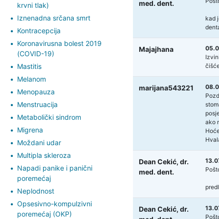
Pošt
med. dent.
krvni tlak)
Iznenadna srčana smrt
kad j
dent
Kontracepcija
Koronavirusna bolest 2019
05.0
Majajhana
(COVID-19)
Izvin
Mastitis
čišće
Melanom
08.0
marijana543221
Menopauza
Pozd
Menstruacija
stoma
posje
Metabolički sindrom
ako n
Migrena
Hoće 
Hval
Moždani udar
Multipla skleroza
13.0
Dean Cekić,
dr.
Napadi panike i panični
Pošt
med. dent.
poremećaj
predl
Neplodnost
Opsesivno-kompulzivni
13.0
Dean Cekić,
dr.
poremećaj (OKP)
Pošt