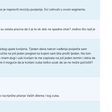
no je napraviti reviziju punjenja. Svi zahvati u ovom segmentu
a su ostala prazna da li je to ok dok ne spadne otok? Jedino što radi je
 zbog upale korijena. Tjedan dana nakon vađenja posjetila sam
aručila na još jedan pregled na kojem sam bila prošli tjedan. Na tom
 imam dugi i uski korijen te me zapisala na još jedan termin i rekla da
Je li moguće da je korijen zuba toliko uzak da se ne može počistiti?
razriješite pitanje Vaših dilema i tog zuba.