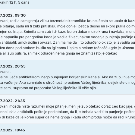
vakih 12 h, 5 dana
7.2022. 09:30
vani, radila sam gornju vilicu bezmetalo keramičke krune, često se upale dr kaze
je pitanje, sada mi ti zubi pritiskaju moje donje i petica desno mi skoro pukla do
njen do kraja. Snimila sam zub i dr kaze koren dobar moze kruna i navlaka, mene
je napunila pre par godina kada je vadila živac, nakon vađenja punjenja počinje 
 antibiotik amoksicilin i orvazil. Zanima me da li to odrađeno ok sto je izvadila p
va dana pod otokom busila sa iglicama i ispirala nekom tečnošću gde je užasna b
a ali zub pulsira, snimak odrađen nema gnoja ne znam zašto je otekao
7.2022. 20:55
ovana,
e ne liječe antibiotikom, nego punjenjem korijenskih kanala. Ako na zubu nije mo
a vađenje. Ako sumnjate u stručnost i procijenu Vašeg liječnika, uvijek ste u mog
ite sami, suprotno od preporuka Vašeg liječnika ili više njih.
7.2022. 21:35
vani mozda niste razumeli moje pitanje, meni je zub otekao obraz ceo kao jaje, dr 
eno i dala antibiotik pošto je pod otokom, da li je trebala vaditi to punjenje pošt
e dr kaze da je koren super da nema gnoja i kada otom prodje može da radi krunic
7.2022. 10:45