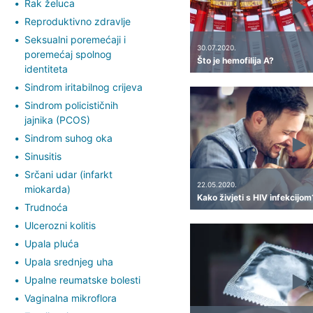
Rak želuca
Reproduktivno zdravlje
Seksualni poremećaji i
30.07.2020.
poremećaj spolnog
Što je hemofilija A?
identiteta
Sindrom iritabilnog crijeva
Sindrom policističnih
jajnika (PCOS)
Sindrom suhog oka
Sinusitis
Srčani udar (infarkt
22.05.2020.
miokarda)
Kako živjeti s HIV infekcijom
Trudnoća
Ulcerozni kolitis
Upala pluća
Upala srednjeg uha
Upalne reumatske bolesti
Vaginalna mikroflora