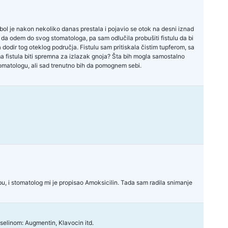
, bol je nakon nekoliko danas prestala i pojavio se otok na desni iznad
da odem do svog stomatologa, pa sam odlučila probušiti fistulu da bi
a dodir tog oteklog područja. Fistulu sam pritiskala čistim tupferom, sa
ma fistula biti spremna za izlazak gnoja? Šta bih mogla samostalno
stomatologu, ali sad trenutno bih da pomognem sebi.
, i stomatolog mi je propisao Amoksicilin. Tada sam radila snimanje
iselinom: Augmentin, Klavocin itd.