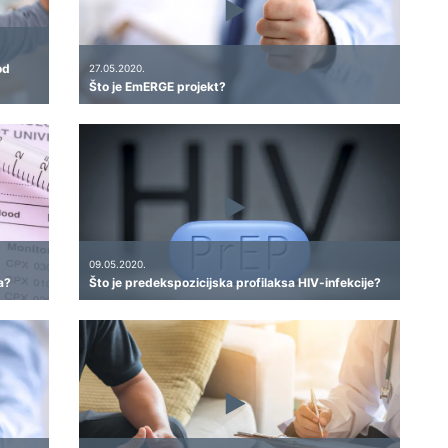
od
27.05.2020.
Što je EmERGE projekt?
09.05.2020.
a?
Što je predekspozicijska profilaksa HIV-infekcije?