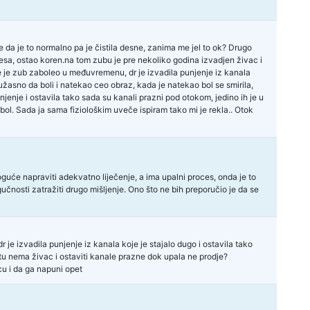
 da je to normalno pa je čistila desne, zanima me jel to ok? Drugo
 mesa, ostao koren.na tom zubu je pre nekoliko godina izvadjen živac i
 je zub zaboleo u međuvremenu, dr je izvadila punjenje iz kanala
užasno da boli i natekao ceo obraz, kada je natekao bol se smirila,
unjenje i ostavila tako sada su kanali prazni pod otokom, jedino ih je u
ol. Sada ja sama fiziološkim uveče ispiram tako mi je rekla.. Otok
guće napraviti adekvatno liječenje, a ima upalni proces, onda je to
učnosti zatražiti drugo mišljenje. Ono što ne bih preporučio je da se
je izvadila punjenje iz kanala koje je stajalo dugo i ostavila tako
o tu nema živac i ostaviti kanale prazne dok upala ne prodje?
u i da ga napuni opet