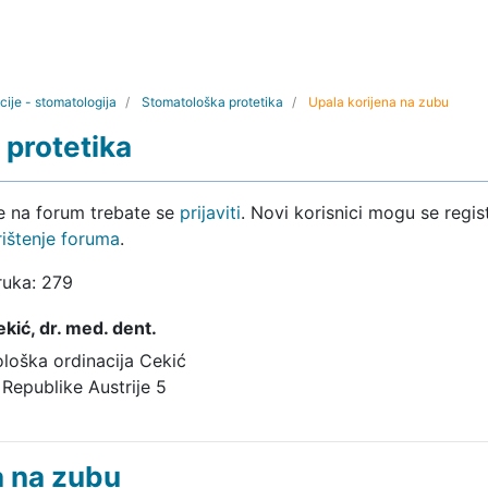
cije - stomatologija
Stomatološka protetika
Upala korijena na zubu
protetika
ke na forum trebate se
prijaviti
. Novi korisnici mogu se regist
rištenje foruma
.
ruka: 279
ekić,
dr. med. dent.
loška ordinacija Cekić
Republike Austrije 5
a na zubu