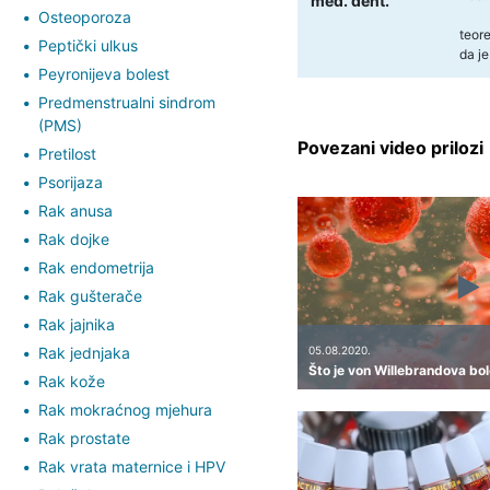
med. dent.
Osteoporoza
teore
Peptički ulkus
da je
Peyronijeva bolest
Predmenstrualni sindrom
(PMS)
Povezani video prilozi
Pretilost
Psorijaza
Rak anusa
Rak dojke
Rak endometrija
Rak gušterače
Rak jajnika
Rak jednjaka
05.08.2020.
Što je von Willebrandova bo
Rak kože
Rak mokraćnog mjehura
Rak prostate
Rak vrata maternice i HPV