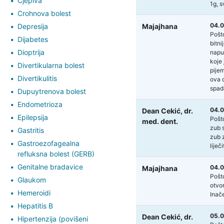
Cjepiva
1g, s
Crohnova bolest
04.0
Depresija
Majajhana
Pošto
Dijabetes
bitni
Dioptrija
napu
koje 
Divertikularna bolest
pijem
Divertikulitis
ova d
spad
Dupuytrenova bolest
Endometrioza
04.0
Dean Cekić,
dr.
Epilepsija
Pošt
med. dent.
zub s
Gastritis
zub z
Gastroezofagealna
liječ
refluksna bolest (GERB)
Genitalne bradavice
04.0
Majajhana
Pošto
Glaukom
otvor
Hemeroidi
Inač
Hepatitis B
05.0
Dean Cekić,
dr.
Hipertenzija (povišeni