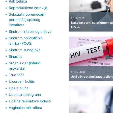
Rak želuca
Reproduktivno zdravlje
Seksualni poremećaji i
27.05.2020.
poremećaj spolnog
Kako se boriti sa stigmom p
identiteta
HIV-a
Sindrom iritabilnog crijeva
Sindrom policističnih
jajnika (PCOS)
Sindrom suhog oka
Sinusitis
Srčani udar (infarkt
miokarda)
22.05.2020.
Trudnoća
Je li u Hrvatskoj zaustavlje
Ulcerozni kolitis
Upala pluća
Upala srednjeg uha
Upalne reumatske bolesti
Vaginalna mikroflora