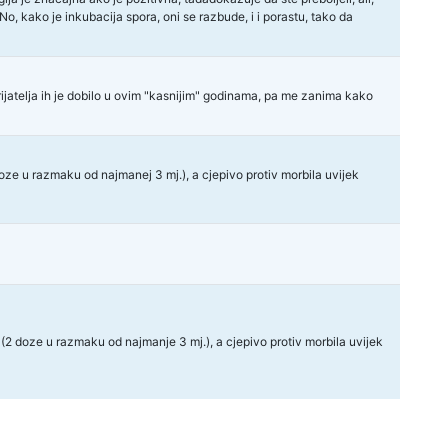
 No, kako je inkubacija spora, oni se razbude, i i porastu, tako da
prijatelja ih je dobilo u ovim "kasnijim" godinama, pa me zanima kako
 doze u razmaku od najmanej 3 mj.), a cjepivo protiv morbila uvijek
ix (2 doze u razmaku od najmanje 3 mj.), a cjepivo protiv morbila uvijek