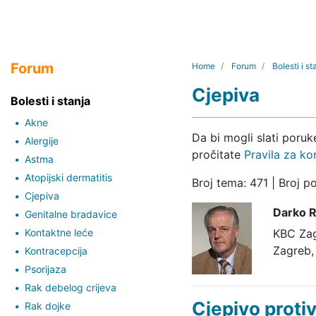
Forum
Home
Forum
Bolesti i st
Cjepiva
Bolesti i stanja
Akne
Da bi mogli slati poru
Alergije
pročitate
Pravila za ko
Astma
Atopijski dermatitis
Broj tema: 471 | Broj p
Cjepiva
Darko R
Genitalne bradavice
Kontaktne leće
KBC Za
Zagreb,
Kontracepcija
Psorijaza
Rak debelog crijeva
Cjepivo proti
Rak dojke