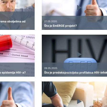
rema oboljelima od
27.05.2020.
Što je EmERGE projekt?
09.05.2020.
na epidemija HIV-a?
Što je predekspozicijska profilaksa HIV-infe