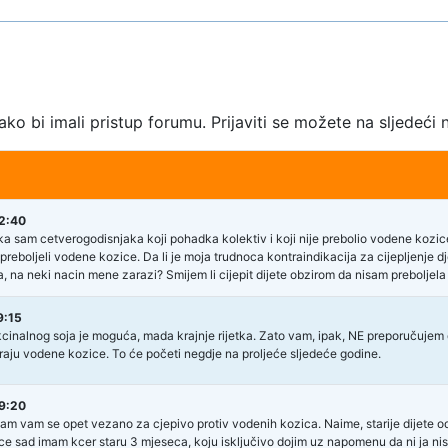
kako bi imali pristup forumu. Prijaviti se možete na sljedeći 
2:40
a sam cetverogodisnjaka koji pohadka kolektiv i koji nije prebolio vodene kozice
preboljeli vodene kozice. Da li je moja trudnoca kontraindikacija za cijepljenje dje
ela, na neki nacin mene zarazi? Smijem li cijepit dijete obzirom da nisam preboljel
9:15
cinalnog soja je moguća, mada krajnje rijetka. Zato vam, ipak, NE preporučujem 
aju vodene kozice. To će početi negdje na proljeće sljedeće godine.
9:20
jam vam se opet vezano za cjepivo protiv vodenih kozica. Naime, starije dijete od
e sad imam kcer staru 3 mjeseca, koju isključivo dojim uz napomenu da ni ja nis