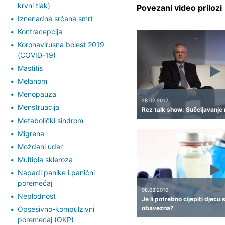
krvni tlak)
Povezani video prilozi
Iznenadna srčana smrt
Kontracepcija
Koronavirusna bolest 2019
(COVID-19)
Mastitis
Melanom
Menopauza
28.02.2012.
Menstruacija
Rez talk show: Sučeljavanje 
Metabolički sindrom
Migrena
Moždani udar
Multipla skleroza
Napadi panike i panični
poremećaj
08.03.2010.
Neplodnost
Je li potrebno cijepiti djecu 
obavezna?
Opsesivno-kompulzivni
poremećaj (OKP)