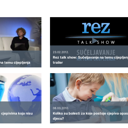
23.02.2012.
Rez talk show: Sučeljavanje na temu cijepljen
na temu cijepljenja
trailer
08.03.2010.
s cjepivima koja nisu
Koliko su bolesti za koje postoje cjepiva opa
djecu?