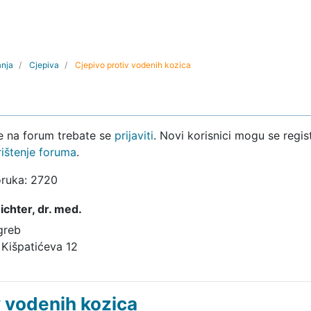
anja
Cjepiva
Cjepivo protiv vodenih kozica
ke na forum trebate se
prijaviti
. Novi korisnici mogu se regist
rištenje foruma
.
oruka: 2720
ichter,
dr. med.
greb
 Kišpatićeva 12
v vodenih kozica