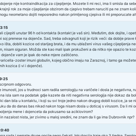
 dojenje nije kontraindikacija za cijepljenje. Mozete li mi reci, ima li smisla da 
e krajnji rok za moje cijepljenje obzirom da cjepivo trebam naruciti pa ne znam kol
 mogu neometano dojiti neposredno nakon primljenog cjepiva ili mi preporucate al
3:15
bali cijepiti unutar 96 h od kontakta (kontakt je vaš sin). Međutim, dok dojite, i 
i soj prenese na dojenče. Sad, treba odvagnuti koji je rizik veći: da dobije prave k
o išta, dobiti kozice od starijeg brata, i da mu ublaženi virus vašeg cijepljenja ne
, nisam siguran. Možda ste kao mali ipak prokuženi a da nitko nje opazio te kozice
e dojenče vam je ipak do neke mjere zaštićeno.
varicella-zoster imuni globulin, kojeg obično imaju na Zaraznoj, i tamo ga možete do
nih kozica (i vi i dojenče).
9:25
iscrpnom odgovoru.
e imunosti, jos u trudnoci sam radila serrologiju na varičele i dosla je negativna, 
a, na isla sam na podatak gdje kazete da niti negativna serologija nije dokaz da bo
i dan bila u kontaktu, i koji su svi troje jedno nakon drugog dobili kozice, ja se n
ku da do danas bas nikad nakon toga nisam dosla u doticaj s virusom. Da li mi 
oljenja mene i dojenceta da pokusamo sa aciklovirom?
n nazalost nista, jer zivimo u maloj sredini, ne znam da li ga ima Dubrovnik npr?
20:40
na sada i nemate druge opcije nego čekati. Inkubacija traje oko 3 tjedna. Serologi