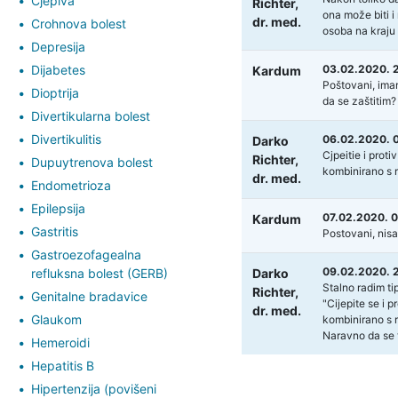
Cjepiva
Richter,
ona može biti i 
dr. med.
Crohnova bolest
osoba na kraju 
Depresija
Dijabetes
03.02.2020. 
Kardum
Poštovani, imam
Dioptrija
da se zaštitim?
Divertikularna bolest
Divertikulitis
06.02.2020. 
Darko
Cjpeitie i prot
Richter,
Dupuytrenova bolest
kombinirano s 
dr. med.
Endometrioza
Epilepsija
07.02.2020. 
Kardum
Gastritis
Postovani, nisa
Gastroezofagealna
09.02.2020. 
refluksna bolest (GERB)
Darko
Stalno radim tip
Richter,
Genitalne bradavice
"Cijepite se i 
dr. med.
Glaukom
kombinirano s 
Naravno da se t
Hemeroidi
Hepatitis B
Hipertenzija (povišeni