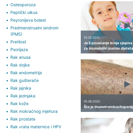
Osteoporoza
Peptički ulkus
Peyronijeva bolest
Predmenstrualni sindrom
(PMS)
25.02.2010.
Pretilost
Je li povećanje broja cjepiva
za imunološki sustav djetet
Psorijaza
Rak anusa
Rak dojke
Rak endometrija
Rak gušterače
Rak jajnika
Rak jednjaka
05.08.2020.
Rak kože
Što je imunotrombocitopenij
Rak mokraćnog mjehura
Rak prostate
Rak vrata maternice i HPV