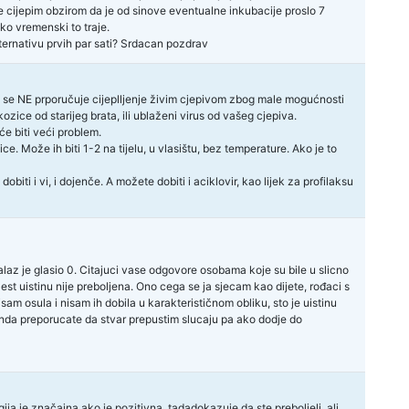
sebe cijepim obzirom da je od sinove eventualne inkubacije proslo 7
iko vremenski to traje.
ternativu prvih par sati? Srdacan pozdrav
opet se NE prporučuje cijeplljenje živim cjepivom zbog male mogućnosti
ozice od starijeg brata, ili ublaženi virus od vašeg cjepiva.
će biti veći problem.
. Može ih biti 1-2 na tijelu, u vlasištu, bez temperature. Ako je to
biti i vi, i dojenče. A možete dobiti i aciklovir, kao lijek za profilaksu
nalaz je glasio 0. Citajuci vase odgovore osobama koje su bile u slicno
lest uistinu nije preboljena. Ono cega se ja sjecam kao dijete, rođaci s
isam osula i nisam ih dobila u karakterističnom obliku, sto je uistinu
onda preporucate da stvar prepustim slucaju pa ako dodje do
ja je značajna ako je pozitivna, tadadokazuje da ste preboljeli, ali,