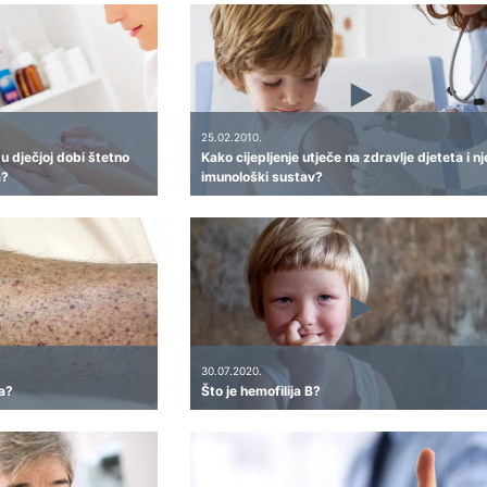
25.02.2010.
 u dječjoj dobi štetno
Kako cijepljenje utječe na zdravlje djeteta i n
a?
imunološki sustav?
30.07.2020.
a?
Što je hemofilija B?