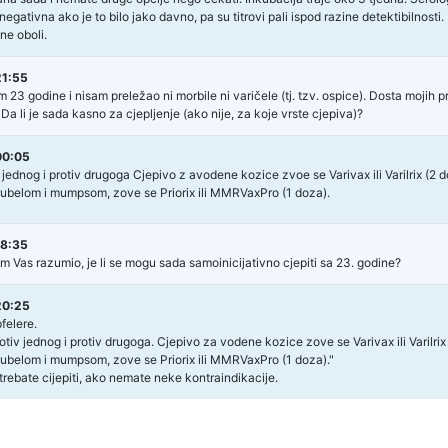
negativna ako je to bilo jako davno, pa su titrovi pali ispod razine detektibilnosti.
ne oboli.
21:55
 23 godine i nisam preležao ni morbile ni varičele (tj. tzv. ospice). Dosta mojih 
 Da li je sada kasno za cjepljenje (ako nije, za koje vrste cjepiva)?
00:05
iv jednog i protiv drugoga Cjepivo z avodene kozice zvoe se Varivax ili Varilrix (2
rubelom i mumpsom, zove se Priorix ili MMRVaxPro (1 doza).
08:35
m Vas razumio, je li se mogu sada samoinicijativno cjepiti sa 23. godine?
20:25
felere.
protiv jednog i protiv drugoga. Cjepivo za vodene kozice zove se Varivax ili Varilr
rubelom i mumpsom, zove se Priorix ili MMRVaxPro (1 doza)."
rebate cijepiti, ako nemate neke kontraindikacije.