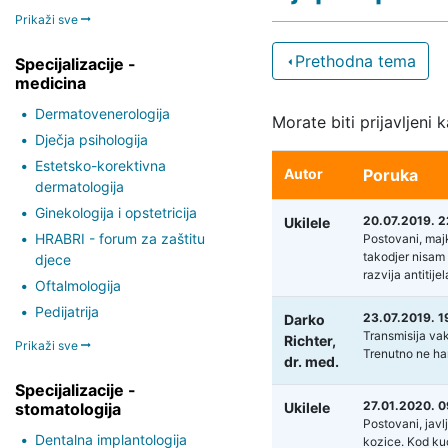
Prikaži sve
Prethodna tema
Specijalizacije -
medicina
Dermatovenerologija
Morate biti prijavljeni 
Dječja psihologija
Estetsko-korektivna
Autor
Poruka
dermatologija
Ginekologija i opstetricija
20.07.2019. 2
Ukilele
HRABRI - forum za zaštitu
Postovani, majk
takodjer nisam 
djece
razvija antitij
Oftalmologija
Pedijatrija
23.07.2019. 1
Darko
Transmisija vak
Richter,
Prikaži sve
Trenutno ne har
dr. med.
Specijalizacije -
27.01.2020. 0
stomatologija
Ukilele
Postovani, javl
Dentalna implantologija
kozice. Kod kuc