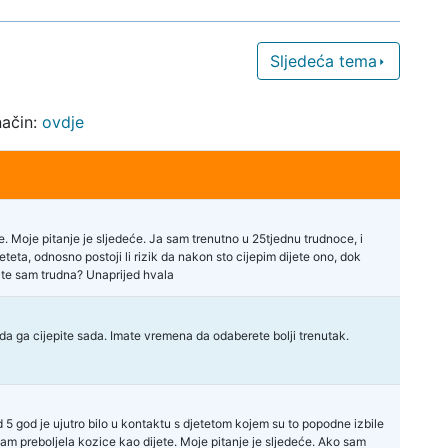
Sljedeća tema
način:
ovdje
. Moje pitanje je sljedeće. Ja sam trenutno u 25tjednu trudnoce, i
teta, odnosno postoji li rizik da nakon sto cijepim dijete ono, dok
a te sam trudna? Unaprijed hvala
da ga cijepite sada. Imate vremena da odaberete bolji trenutak.
 5 god je ujutro bilo u kontaktu s djetetom kojem su to popodne izbile
am preboljela kozice kao dijete. Moje pitanje je sljedeće. Ako sam