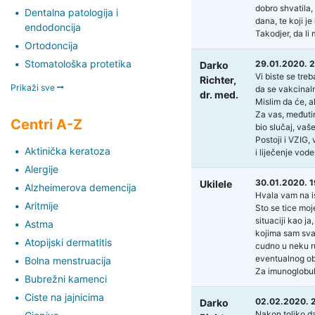
dobro shvatila,
Dentalna patologija i
dana, te koji j
endodoncija
Takodjer, da li
Ortodoncija
Stomatološka protetika
29.01.2020. 2
Darko
Vi biste se tre
Richter,
Prikaži sve
da se vakcinaln
dr. med.
Mislim da će, ak
Za vas, međutim
Centri A-Z
bio slučaj, vaš
Postoji i VZIG, 
Aktinička keratoza
i liječenje vode
Alergije
30.01.2020. 1
Ukilele
Alzheimerova demencija
Hvala vam na 
Aritmije
Sto se tice moj
situaciji kao j
Astma
kojima sam svak
Atopijski dermatitis
cudno u neku ru
eventualnog ob
Bolna menstruacija
Za imunoglobuli
Bubrežni kamenci
Ciste na jajnicima
02.02.2020. 
Darko
Nakon toliko da