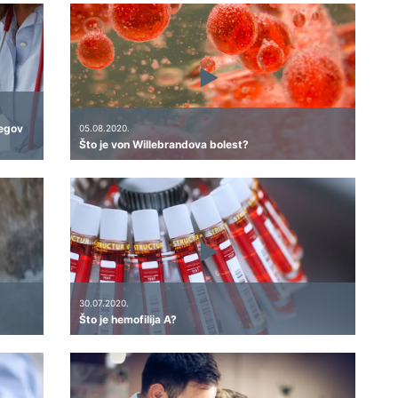
jegov
05.08.2020.
Što je von Willebrandova bolest?
30.07.2020.
Što je hemofilija A?