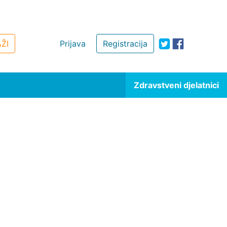
ŽI
Prijava
Registracija
Zdravstveni djelatnici