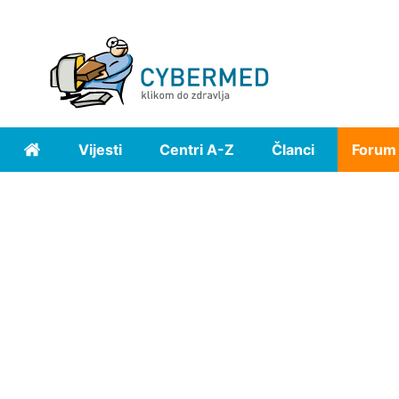
Vijesti
Centri A-Z
Članci
Forum
Home