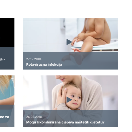
ja -
27.12.2010.
Rotavirusna infekcija
sne za
26.02.2010.
Mogu li kombinirana cjepiva naštetiti djetetu?